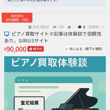
成約済み
成約期間：38日
2021/08/10
379
-
3
（交渉中 : - ）
ピアノ買取サイト※記事は体験談で信頼性
あり。SIRIUSサイト
90,000
¥
気になる（値下げ通知）
値下げ