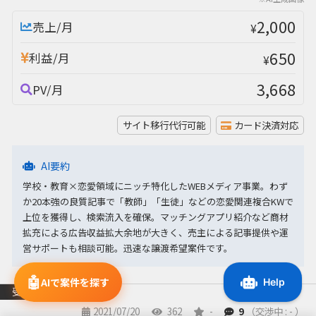
2,000
売上/月
¥
650
利益/月
¥
3,668
PV/月
サイト移行代行可能
カード決済対応
AI要約
学校・教育×恋愛領域にニッチ特化したWEBメディア事業。わず
か20本強の良質記事で「教師」「生徒」などの恋愛関連複合KWで
上位を獲得し、検索流入を確保。マッチングアプリ紹介など商材
拡充による広告収益拡大余地が大きく、売主による記事提供や運
営サポートも相談可能。迅速な譲渡希望案件です。
🤖
AIで案件を探す
受付終了
2021/07/20
362
-
9
（交渉中 : - ）