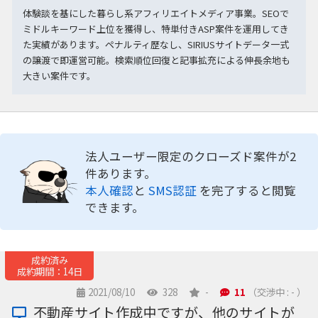
体験談を基にした暮らし系アフィリエイトメディア事業。SEOで
ミドルキーワード上位を獲得し、特単付きASP案件を運用してき
た実績があります。ペナルティ歴なし、SIRIUSサイトデータ一式
の譲渡で即運営可能。検索順位回復と記事拡充による伸長余地も
大きい案件です。
法人ユーザー限定のクローズド案件が2
件あります。
本人確認
と
SMS認証
を完了すると閲覧
できます。
成約済み
成約期間：14日
2021/08/10
328
-
11
（交渉中 : - ）
不動産サイト作成中ですが、他のサイトが