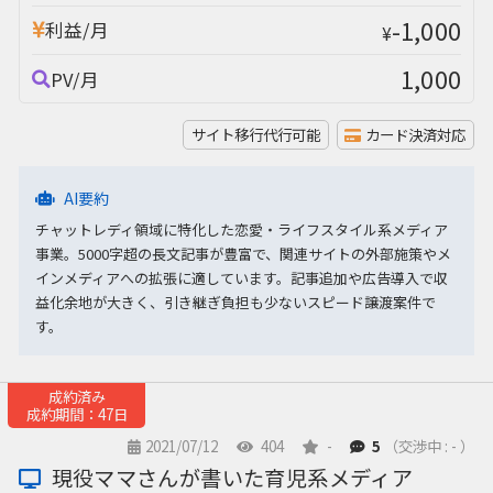
-1,000
利益/月
¥
1,000
PV/月
サイト移行代行可能
カード決済対応
AI要約
チャットレディ領域に特化した恋愛・ライフスタイル系メディア
事業。5000字超の長文記事が豊富で、関連サイトの外部施策やメ
インメディアへの拡張に適しています。記事追加や広告導入で収
益化余地が大きく、引き継ぎ負担も少ないスピード譲渡案件で
す。
成約済み
成約期間：47日
2021/07/12
404
-
5
（交渉中 : - ）
現役ママさんが書いた育児系メディア