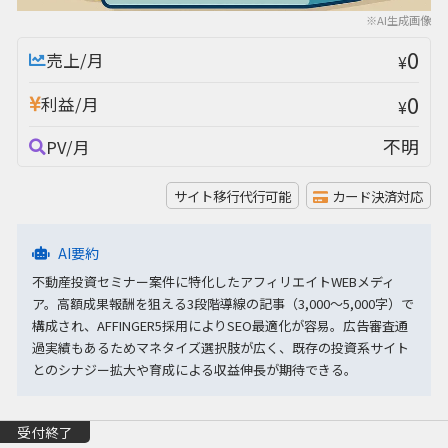
※AI生成画像
0
売上/月
¥
0
利益/月
¥
不明
PV/月
サイト移行代行可能
カード決済対応
AI要約
不動産投資セミナー案件に特化したアフィリエイトWEBメディ
ア。高額成果報酬を狙える3段階導線の記事（3,000〜5,000字）で
構成され、AFFINGER5採用によりSEO最適化が容易。広告審査通
過実績もあるためマネタイズ選択肢が広く、既存の投資系サイト
とのシナジー拡大や育成による収益伸長が期待できる。
受付終了