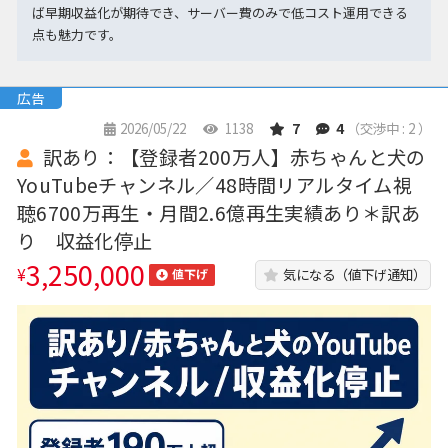
ば早期収益化が期待でき、サーバー費のみで低コスト運用できる
点も魅力です。
広告
2026/05/22
1138
7
4
（交渉中 : 2 ）
訳あり：【登録者200万人】赤ちゃんと犬の
YouTubeチャンネル／48時間リアルタイム視
聴6700万再生・月間2.6億再生実績あり＊訳あ
り 収益化停止
3,250,000
¥
気になる（値下げ通知）
値下げ