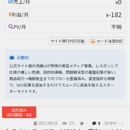
0
売上/月
¥
-182
利益/月
¥
不明
PV/月
サイト移行代行可能
カード決済対応
AI要約
公式サイト級の洗練UIが特徴の美容メディア事業。レスポンシブ
仕様の優しい色調、目的別導線、問題解決型の基盤記事が揃い、
商品紹介→報酬発生までのフローも整備済み。運営指針も明確
で、SEO記事を追加するだけでスムーズに成長を狙えるスター
ターサイトです。
成約済み
成約期間：4日
2021/08/10
271
-
8
（交渉中 : - ）