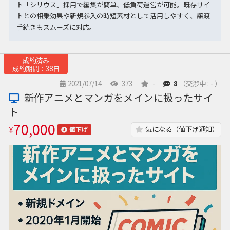
ト「シリウス」採用で編集が簡単、低負荷運営が可能。既存サイ
トとの相乗効果や新規参入の時短素材として活用しやすく、譲渡
手続きもスムーズに対応。
成約済み
成約期間：38日
2021/07/14
373
-
8
（交渉中 : - ）
新作アニメとマンガをメインに扱ったサイ
ト
70,000
¥
気になる（値下げ通知）
値下げ