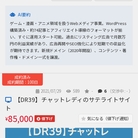
AI要約
ゲーム・漫画・アニメ領域を扱うWebメディア事業。WordPress
構築済み・約74記事とアフィリエイト導線のフォーマットが揃
い、すぐに運用スタート可能。過去にリスティング広告で月数万
円の利益実績があり、広告再開やSEO強化により短期での収益化
が期待できます。新規ドメイン（2020年開設）、コンテンツ・著
作権・ドメイン一式を譲渡。
成約済み
成約期間：100日
2021/07/29
589
-
6
（交渉中 : - ）
【DR39】チャットレディのサテライトサイ
ト
85,000
¥
気になる（値下げ通知）
値下げ