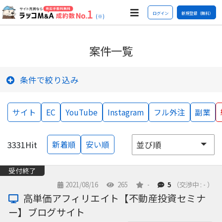
ログイン
新規登録（無料）
(※)
案件一覧
条件で絞り込み
サイト
EC
YouTube
Instagram
フル外注
副業
3331
Hit
新着順
安い順
受付終了
2021/08/16
265
-
5
（交渉中 : - ）
高単価アフィリエイト【不動産投資セミナ
ー】ブログサイト