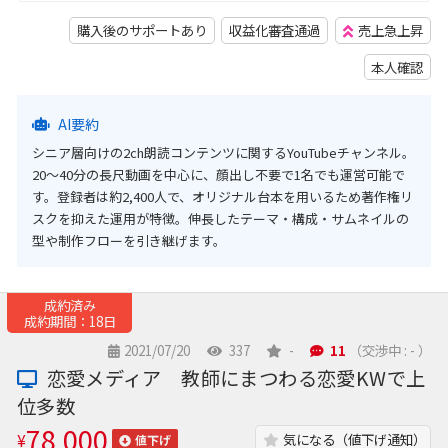
購入後のサポートあり
収益化審査通過
売上急上昇
本人確認
AI要約
シニア層向けの2ch朗読コンテンツに関するYouTubeチャンネル。
20〜40分の長尺動画を中心に、顔出し不要で1名でも運営可能で
す。登録者は約2,400人で、オリジナル台本を用いるため著作権リ
スクを抑えた運用が特徴。伸長したテーマ・構成・サムネイルの
型や制作フローを引き継げます。
成約済み
成約期間：18日
2021/07/20
337
-
11
（交渉中 : - ）
恋愛メディア 教師にまつわる恋愛KWで上
位多数
78,000
¥
気になる（値下げ通知）
値下げ