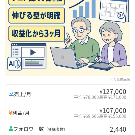
※AI生成画像
127,000
¥
売上/月
平均 ¥78,000
最高 ¥171,000
107,000
¥
利益/月
平均 ¥69,666
最高 ¥156,000
2,440
フォロワー数
（登録者数）