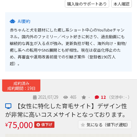
購入後のサポートあり
本人確認
AI要約
赤ちゃんと犬を題材にした癒し系ショート中心のYouTubeチャン
ネル。国内外のファミリー／ペット好きに刺さり、過去動画にも
継続的な再生が入る点が強み。更新負担が軽く、海外向け・動物/
癒し系への転用やSNS展開とも好相性。現在は収益化停止のた
め、再審査や運用改善前提での引継ぎ案件（登録者190万人
超）。
成約済み
成約期間：19日
2021/07/29
465
-
12
（交渉中 : - ）
【女性に特化した育毛サイト】デザイン性
が非常に高いコスメサイトとなっております。
75,000
¥
気になる（値下げ通知）
値下げ