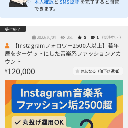
本人確認
と
SMS認証
を完了すると閲覧
できます。
受付終了
2022/10/04
251
5
1
（交渉中 : - ）
【Instagramフォロワー2500人以上】若年
層をターゲットにした音楽系ファッションアカ
ウント
120,000
¥
気になる（値下げ通知）