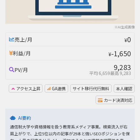
※AI生成画像
0
売上/月
¥
-1,650
利益/月
¥
9,283
PV/月
平均 6,659
最高 9,283
アクセス上昇
GA連携
サイト移行代行無料
本人確認
カード決済対応
AI要約
通信制大学や資格情報を扱う教育系メディア事業。検索流入が右
肩上がりで、上位5位以内の記事が29本と強いSEOポジションを保