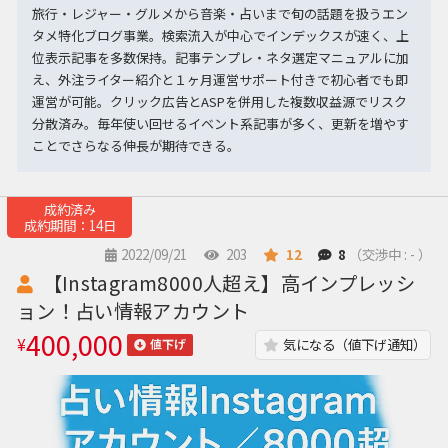
旅行・レジャー・グルメから音楽・占いまで旬の話題を扱うエン
タメ特化ブログ事業。検索流入が中心でインデックスが速く、上
位表示記事を多数保持。記事テンプレ・ネタ選定マニュアルに加
え、外注ライター紹介と１ヶ月運営サポート付きで初心者でも即
運営が可能。クリック広告とASPを併用した複数収益源でリスク
分散済み。毎年使い回せるイベント系記事が多く、更新を増やす
ことでさらなる伸長が期待できる。
成約済み
成約期間：14日
2022/09/21
203
12
8
（交渉中 : - ）
【Instagram8000人超え】高インプレッシ
ョン！占い情報アカウント
400,000
¥
気になる（値下げ通知）
値下げ