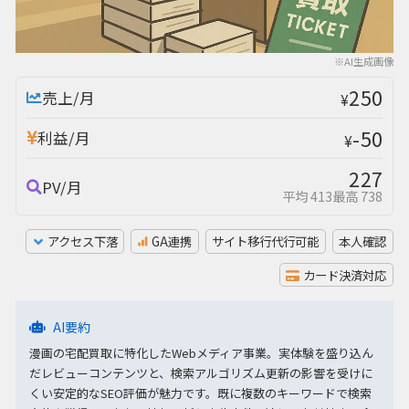
※AI生成画像
250
売上/月
¥
-50
利益/月
¥
227
PV/月
平均 413
最高 738
アクセス下落
GA連携
サイト移行代行可能
本人確認
カード決済対応
AI要約
漫画の宅配買取に特化したWebメディア事業。実体験を盛り込ん
だレビューコンテンツと、検索アルゴリズム更新の影響を受けに
くい安定的なSEO評価が魅力です。既に複数のキーワードで検索