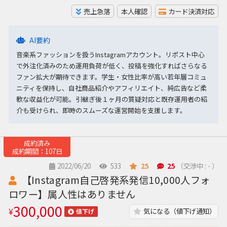
売上急落
本人確認
カード決済対応
AI要約
音楽系ファッションを扱うInstagramアカウント。リポスト中心
で外注化済みのため運用負荷が低く、投稿を強化すればさらなる
ファン拡大が期待できます。学生・女性比率が高い若年層コミュ
ニティを保持し、自社商品紹介やアフィリエイト、純広告など柔
軟な収益化が可能。引継ぎ後１ヶ月の質疑対応と既存運用者の紹
介も受けられ、即時のスムーズな運営開始を支援します。
成約済み
成約期間：107日
2022/06/20
533
25
25
（交渉中 : - ）
【Instagram自己啓発系発信10,000人フォ
ロワー】属人性はありません
300,000
¥
気になる（値下げ通知）
値下げ