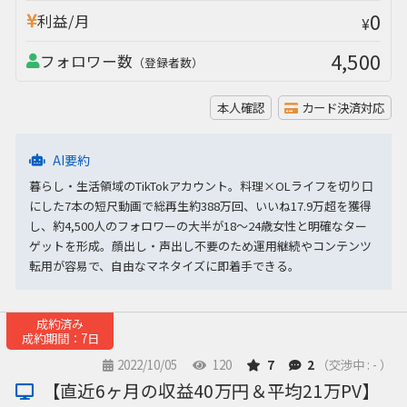
0
利益/月
¥
4,500
フォロワー数
（登録者数）
本人確認
カード決済対応
AI要約
暮らし・生活領域のTikTokアカウント。料理×OLライフを切り口
にした7本の短尺動画で総再生約388万回、いいね17.9万超を獲得
し、約4,500人のフォロワーの大半が18〜24歳女性と明確なター
ゲットを形成。顔出し・声出し不要のため運用継続やコンテンツ
転用が容易で、自由なマネタイズに即着手できる。
成約済み
成約期間：7日
2022/10/05
120
7
2
（交渉中 : - ）
【直近6ヶ月の収益40万円＆平均21万PV】