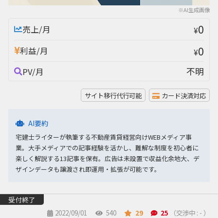
※AI生成画像
0
売上/月
¥
0
利益/月
¥
不明
PV/月
サイト移行代行可能
カード決済対応
AI要約
宅建士ライターが執筆する不動産賃貸経営向けWEBメディア事
業。大手メディアでの記事経験を活かし、難解な制度を初心者に
楽しく解説する13記事を保有。広告は未設置で収益化余地大、デ
ザインデータも譲渡され即運用・拡張が可能です。
受付終了
2022/09/01
540
29
25
（交渉中 : - ）