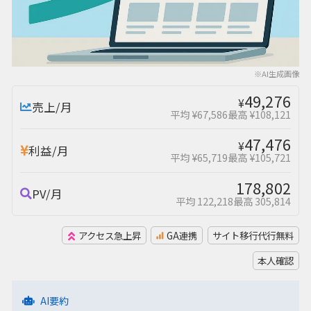
※AI生成画像
49,276
¥
売上/月
平均 ¥67,586
最高 ¥108,121
47,476
¥
利益/月
平均 ¥65,719
最高 ¥105,721
178,802
PV/月
平均 122,218
最高 305,814
アクセス急上昇
GA連携
サイト移行代行無料
本人確認
AI要約