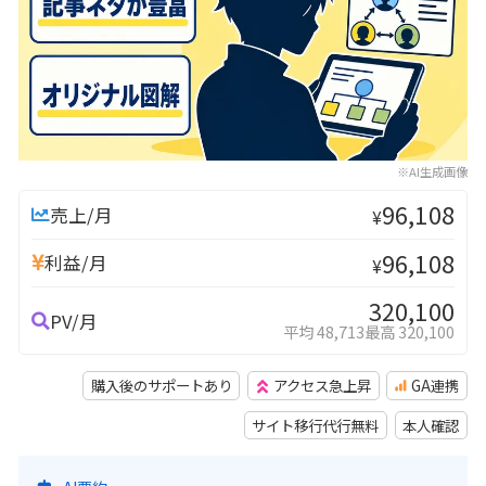
※AI生成画像
96,108
売上/月
¥
96,108
利益/月
¥
320,100
PV/月
平均 48,713
最高 320,100
購入後のサポートあり
アクセス急上昇
GA連携
サイト移行代行無料
本人確認