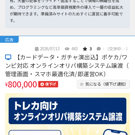
有。大量の記事をリライト・追加することで情報の網羅性を高
め、プログラミングなど高単価資格案件の導入で一層の収益拡大
が期待できます。準備済みサイトのためすぐに運営に着手可能で
す。
広告
2026/07/13
443
3
-
（交渉中 : - ）
【カードデータ・ガチャ演出込】ポケカ/ワ
ンピ対応 オンラインオリパ構築システム譲渡（
管理画面・スマホ最適化済/即運営OK）
800,000
¥
気になる（値下げ通知）
値下げ