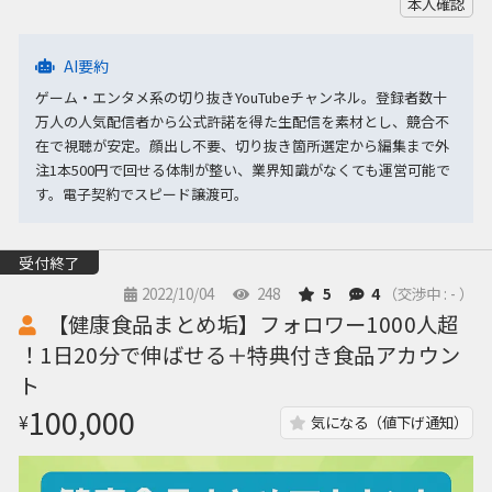
本人確認
AI要約
ゲーム・エンタメ系の切り抜きYouTubeチャンネル。登録者数十
万人の人気配信者から公式許諾を得た生配信を素材とし、競合不
在で視聴が安定。顔出し不要、切り抜き箇所選定から編集まで外
注1本500円で回せる体制が整い、業界知識がなくても運営可能で
す。電子契約でスピード譲渡可。
受付終了
2022/10/04
248
5
4
（交渉中 : - ）
【健康食品まとめ垢】フォロワー1000人超
！1日20分で伸ばせる＋特典付き食品アカウン
ト
100,000
¥
気になる（値下げ通知）