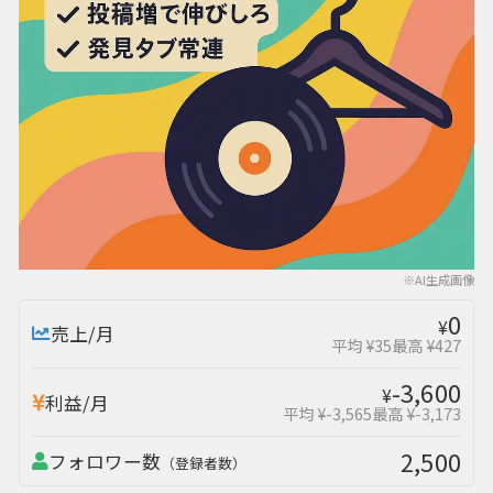
※AI生成画像
0
¥
売上/月
平均 ¥35
最高 ¥427
-3,600
¥
利益/月
平均 ¥-3,565
最高 ¥-3,173
2,500
フォロワー数
（登録者数）