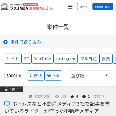
ログイン
新規登録（無料）
(※)
案件一覧
条件で絞り込み
サイト
EC
YouTube
Instagram
フル外注
副業
15900
Hit
新着順
安い順
受付終了
2022/10/05
298
4
2
（交渉中 : - ）
ホームズなど不動産メディア3社で記事を書
いているライターが作った不動産メディア