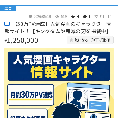
広告
2026/05/19
519
4
1
（交渉中 : 1 ）
【30万PV達成】人気漫画のキャラクター情
報サイト！【キングダムや鬼滅の刃を掲載中】
1,250,000
¥
気になる（値下げ通知）