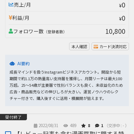
0
売上/月
¥
0
利益/月
¥
10,800
フォロワー数
（登録者数）
本人確認
カード決済対応
AI要約
成長マインドを扱うInstagramビジネスアカウント。開設から短
期間で約1.1万の熱量高い支持層を獲得し、月間リーチは最大100
万超。25〜54歳が主要層で性別バランスも良く、未収益化のため
広告・商品販売などの伸びしろが大きい。運営ノウハウのレク
チャー付きで、購入後すぐに活用・横展開が狙えます。
受付終了
2022/08/31
489
8
1
（交渉中 : - ）
【レビュー記事も含む漫画買取に関する特