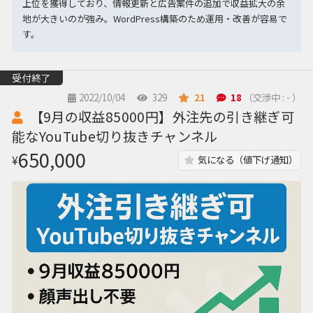
上位を獲得しており、情報更新と広告案件の追加で収益拡大の余
地が大きいのが強み。WordPress構築のため運用・改善が容易で
す。
受付終了
2022/10/04
329
21
18
（交渉中 : - ）
【9月の収益85000円】外注先の引き継ぎ可
能なYouTube切り抜きチャンネル
650,000
¥
気になる（値下げ通知）