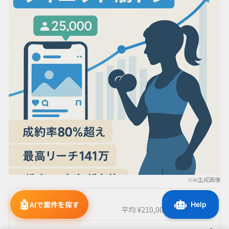
※AI生成画像
0
¥
🤖
売上/月
AIで案件を探す
平均 ¥210,000
最高 ¥600,000