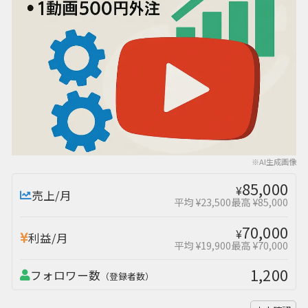
※AI生成画像
85,000
¥
売上/月
平均 ¥23,500
最高 ¥85,000
70,000
¥
利益/月
平均 ¥19,900
最高 ¥70,000
1,200
フォロワー数
（登録者数）