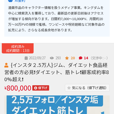
AI要約
漫画作品のキャラクター情報を扱うメディア事業。キングダムを
中心に検索流入を獲得しており、最新話の更新日前後はアクセス
が増加する傾向があります。日間約7,000〜10,000PV、月間約20
万〜30万PVの規模で推移。ワンピースや呪術廻戦など対象作品の
拡充により、さらなる成長余地があります。
成約済み
成約期間：13日
2022/09/27
293
20
14
（交渉中 : - ）
{インスタ２.5万人}ジム、ダイエット食品経
営者の方必見❗️ダイエット、筋トレ❗️顧客成約率8
0%超え❗️
800,000
¥
気になる（値下げ通知）
値下げ