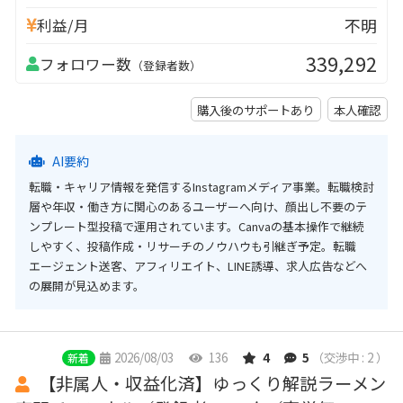
不明
利益/月
339,292
フォロワー数
（登録者数）
購入後のサポートあり
本人確認
AI要約
転職・キャリア情報を発信するInstagramメディア事業。転職検討
層や年収・働き方に関心のあるユーザーへ向け、顔出し不要のテ
ンプレート型投稿で運用されています。Canvaの基本操作で継続
しやすく、投稿作成・リサーチのノウハウも引継ぎ予定。転職
エージェント送客、アフィリエイト、LINE誘導、求人広告などへ
の展開が見込めます。
2026/08/03
136
4
5
（交渉中 : 2 ）
新着
【非属人・収益化済】ゆっくり解説ラーメン