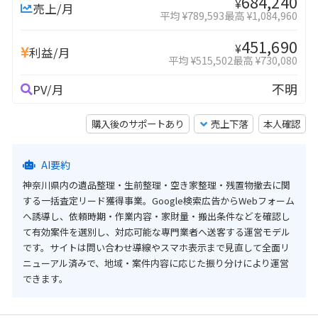
684,240
¥
売上/月
平均 ¥789,593
最高 ¥1,084,960
451,690
¥
利益/月
平均 ¥515,502
最高 ¥730,080
不明
PV/月
購入後のサポートあり
売上下落
本人確認
AI要約
神奈川県内の遺品整理・生前整理・空き家整理・残置物撤去に関
する一括査定リード獲得事業。Google検索広告からWebフォーム
へ誘導し、依頼時期・作業内容・家財量・搬出条件などを確認し
て有効案件を選別し、対応可能な専門業者へ送客する運営モデル
です。サイトは問い合わせ導線やスマホ表示まで見直して全面リ
ニューアル済みで、地域・案件内容に応じた振り分けにより運営
できます。