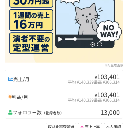
※AI生成画像
103,401
¥
売上/月
平均 ¥140,339
最高 ¥306,314
103,401
¥
利益/月
平均 ¥140,339
最高 ¥306,314
13,000
フォロワー数
（登録者数）
収益化審査通過
売上上昇
本人確認