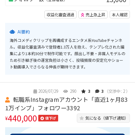
収益化審査通過
売上急上昇
本人確認
AI要約
海外コメディクリップを再構成するエンタメ系YouTubeチャンネ
ル。収益化審査済みで登録者1.3万人を抱え、テンプレ化された編
集により1本約30分で制作可能です。顔出し不要・非属人モデルの
ため引き継ぎ後の運営負担は小さく、投稿頻度の安定化やショー
ト動画導入でさらなる伸長が期待できます。
2026/07/29
290
3
3
（交渉中 : 2 ）
転職系Instagramアカウント「直近1ヶ月83
1万インプ」フォロワー3392
440,000
¥
気になる（値下げ通知）
値下げ