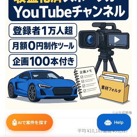
※AI生成画像
🤖
AIで案件を探す
6,509
¥
売上/月
平均 ¥10,189
最高 ¥53,317