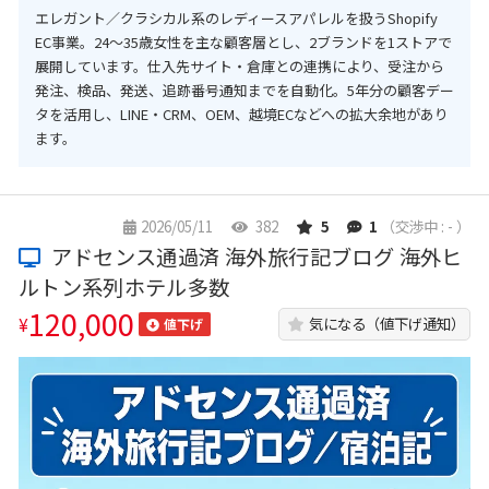
エレガント／クラシカル系のレディースアパレルを扱うShopify
EC事業。24〜35歳女性を主な顧客層とし、2ブランドを1ストアで
展開しています。仕入先サイト・倉庫との連携により、受注から
発注、検品、発送、追跡番号通知までを自動化。5年分の顧客デー
タを活用し、LINE・CRM、OEM、越境ECなどへの拡大余地があり
ます。
2026/05/11
382
5
1
（交渉中 : - ）
アドセンス通過済 海外旅行記ブログ 海外ヒ
ルトン系列ホテル多数
120,000
¥
気になる（値下げ通知）
値下げ