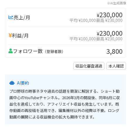
※AI生成画像
230,000
¥
売上/月
平均 ¥100,000
最高 ¥230,000
230,000
¥
利益/月
平均 ¥100,000
最高 ¥230,000
3,800
フォロワー数
（登録者数）
収益化審査通過
本人確認
AI要約
プロ野球の時事ネタや過去の話題を簡潔に解説する、ショート動
画中心のYouTubeチャンネル。2026年3月の開設後、同年6月に収
益化を達成しており、アフィリエイト収益も発生しています。既
存動画の再投稿を活用でき、編集機材以外の経費は不要。ロング
動画の展開による収益機会の拡大も期待できます。