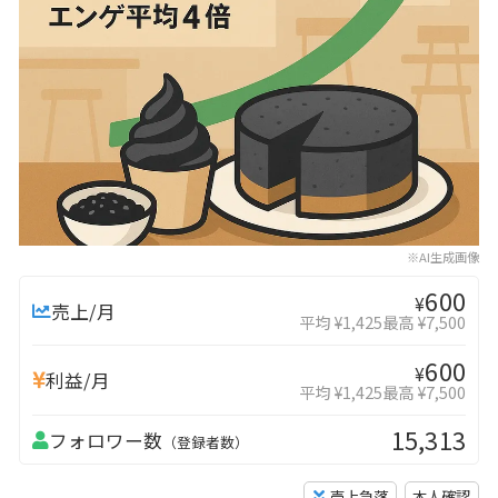
※AI生成画像
600
¥
売上/月
平均 ¥1,425
最高 ¥7,500
600
¥
利益/月
平均 ¥1,425
最高 ¥7,500
15,313
フォロワー数
（登録者数）
売上急落
本人確認