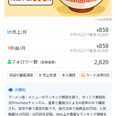
※AI生成画像
858
¥
売上/月
平均 ¥2,577
最高 ¥3,640
858
¥
利益/月
平均 ¥2,577
最高 ¥3,640
2,620
フォロワー数
（登録者数）
収益化審査通過
売上急落
本人確認
カード決済対応
AI要約
ラーメン店・メニューのランキング解説を扱う、ゆっくり解説形
式のYouTubeチャンネル。霊夢と魔理沙によるAI音声のみで構成
され、実写不要で運営可能です。長尺20本で総再生85万回、人気
動画は24万回・20万回を記録。Web上の豊富なランキング情報を