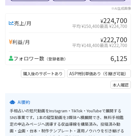
※AI生成画像
224,700
¥
売上/月
平均 ¥150,400
最高 ¥224,700
222,700
¥
利益/月
平均 ¥148,400
最高 ¥222,700
6,125
フォロワー数
（登録者数）
購入後のサポートあり
ASP特別単価あり（引継ぎ可能）
本人確認
AI要約
手相占いの短尺動画をInstagram・TikTok・YouTubeで展開する
SNS事業です。1本の縦型動画を3媒体へ横展開でき、無料手相鑑
定の申込みページへ誘導する収益導線を構築済み。投稿済み動
画・企画・台本・制作テンプレート・運用ノウハウを引き継げる