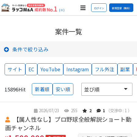
ログイン
新規登録（無料）
(※)
案件一覧
条件で絞り込み
サイト
EC
YouTube
Instagram
フル外注
副業
15896
Hit
新着順
安い順
2026/07/23
255
2
1
（交渉中 : 1 ）
【属人性なし】プロ野球全般解説ショート動
画チャンネル