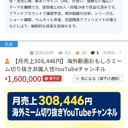
性・女性心理、脈ありサイン、LINE、片思い、復縁など幅広い
テーマを展開でき、登録者2,305人・投稿24本で収益化済みです。
ブランドアカウントで譲渡予定。既存動画の分析、シリーズ化、
ショート展開、サムネイル改善、恋愛関連アフィリエイトの導入
などにより、継続的な成長を目指せます。
広告
2026/02/09
412
20
5
（交渉中 : - ）
【月売上308,446円】海外動画おもしろミー
ム切り抜き非属人性YouTubeチャンネル
1,600,000
¥
気になる（値下げ通知）
値下げ