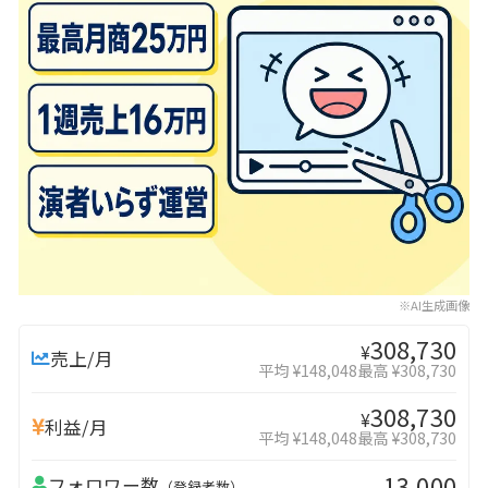
※AI生成画像
308,730
¥
売上/月
平均 ¥148,048
最高 ¥308,730
308,730
¥
利益/月
平均 ¥148,048
最高 ¥308,730
13,000
フォロワー数
（登録者数）