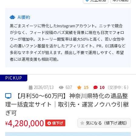
AI要約
黒ごまスイーツに特化したInstagramアカウント。ニッチで競合
が少なく、フィード投稿のバズ実績を背景に現在も日次でフォロ
ワーが増加中。ストーリー閲覧率は最大50％と高く、若い女性中
心の濃いファン基盤を活かしたアフィリエイト、PR、EC誘導など
多彩なマネタイズが狙えます。顔出し不要で運用しやすく、希望
者には運用支援も相談可能。
PICKUP
2026/07/13
637
15
10
（交渉中 : 6 ）
【月利50〜60万円】神奈川県特化の遺品整
理一括査定サイト｜取引先・運営ノウハウ引継
ぎ可
4,280,000
¥
気になる（値下げ通知）
値下げ