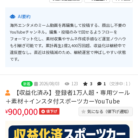
AI要約
海外エンタメのミーム動画を再編集して投稿する、顔出し不要の
YouTubeチャンネル。編集・投稿のみで回せるようフローを
フォーマット化し、素材収集やサムネ作成手順など運営ノウハウ
も引継ぎ可能です。累計再生1億2,400万回超、収益化は継続中で
違反歴なし。直近は投稿減のため、継続運営で伸ばしやすい状態
です。
2026/08/03
123
3
1
（交渉中 : 1 ）
新着
【収益化済み】登録者1万人超・専用ツール
＋素材＋インスタ付スポーツカーYouTube
900,000
¥
気になる（値下げ通知）
値下げ