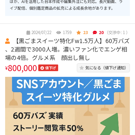
ほか、AIを活用した台本作成や編集外注にも対応。長尺動画、ラ
イブ配信、個別鑑定商品の拡充による成長余地があります。
2024/07/22
1759
23
20
（交渉中 : 1 ）
【黒ごまスイーツ特化Fw1.5万人】60万バズ
、2週間で3000人増。濃いファン化でエンゲ相
場の4倍。グルメ系 顔出し無し
800,000
¥
気になる（値下げ通知）
値下げ