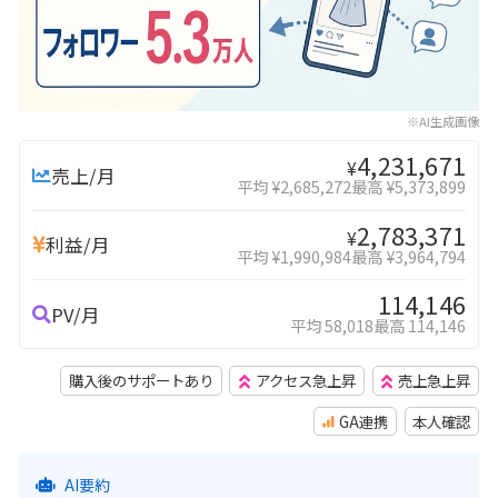
※AI生成画像
4,231,671
¥
売上/月
平均 ¥2,685,272
最高 ¥5,373,899
2,783,371
¥
利益/月
平均 ¥1,990,984
最高 ¥3,964,794
114,146
PV/月
平均 58,018
最高 114,146
購入後のサポートあり
アクセス急上昇
売上急上昇
GA連携
本人確認
AI要約