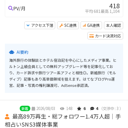
418
PV/月
平均 681
最高 1,104
アクセス下落
SC連携
GA連携
本人確認
カード決済対応
AI要約
海外旅行の体験談とホテル宿泊記を中心にしたメディア事業。ヒ
ルトン上級会員としての無料アップグレード等を記事化してお
り、カード訴求や旅行ツアー系アフィと相性◎。新婚旅行（モル
ディブ）記事もあり高単価領域を狙えます。はてなブログPro運
営、記事・写真の権利譲渡可、AdSense承認済。
2026/08/03
148
6
4
（交渉中 : 3 ）
新着
最高89万再生・総フォロワー1.4万人超｜手
相占いSNS3媒体事業