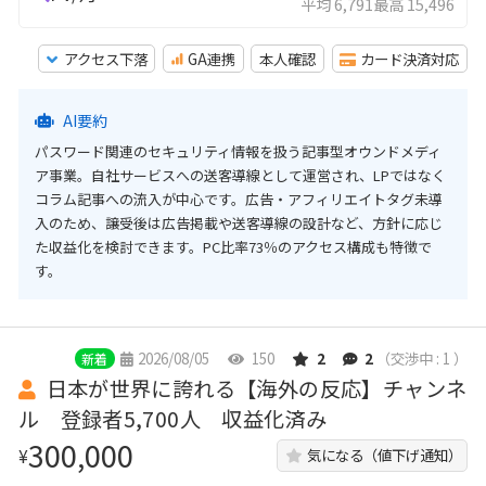
平均 6,791
最高 15,496
アクセス下落
GA連携
本人確認
カード決済対応
AI要約
パスワード関連のセキュリティ情報を扱う記事型オウンドメディ
ア事業。自社サービスへの送客導線として運営され、LPではなく
コラム記事への流入が中心です。広告・アフィリエイトタグ未導
入のため、譲受後は広告掲載や送客導線の設計など、方針に応じ
た収益化を検討できます。PC比率73％のアクセス構成も特徴で
す。
2026/08/05
150
2
2
（交渉中 : 1 ）
新着
日本が世界に誇れる【海外の反応】チャンネ
ル 登録者5,700人 収益化済み
300,000
¥
気になる（値下げ通知）