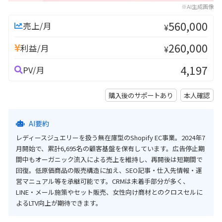
※AI生成画像
560,000
売上/月
¥
260,000
利益/月
¥
4,197
PV/月
購入後のサポートあり
本人確認
AI要約
レディースジュエリーを扱う無在庫型のShopify EC事業。2024年7
月開始で、累計6,695名の顧客基盤を保有しています。広告停止期
間中もオーガニック流入による売上を維持し、再開後は短期間で
回復。低原価商品の販売構造に加え、SEO記事・仕入先情報・運
営マニュアル等を承継可能です。CRMは未着手部分が多く、
LINE・メール施策やセット販売、女性向け商材とのクロスセルに
よるLTV向上が期待できます。