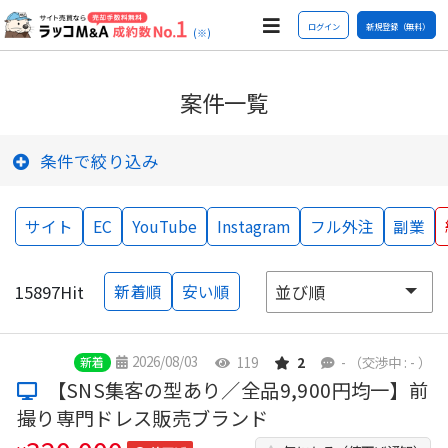
ログイン
新規登録（無料）
(※)
案件一覧
条件で絞り込み
サイト
EC
YouTube
Instagram
フル外注
副業
15897
Hit
新着順
安い順
2026/08/03
119
2
-
（交渉中 : - ）
新着
【SNS集客の型あり／全品9,900円均一】前
撮り専門ドレス販売ブランド