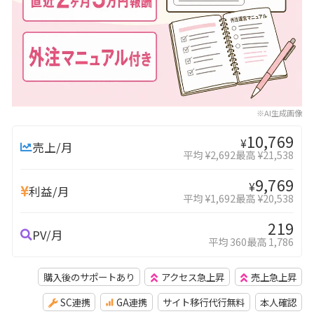
※AI生成画像
10,769
¥
売上/月
平均 ¥2,692
最高 ¥21,538
9,769
¥
利益/月
平均 ¥1,692
最高 ¥20,538
219
PV/月
平均 360
最高 1,786
購入後のサポートあり
アクセス急上昇
売上急上昇
SC連携
GA連携
サイト移行代行無料
本人確認