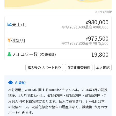
※AI生成画像
980,000
¥
売上/月
平均 ¥691,400
最高 ¥980,000
975,500
¥
利益/月
平均 ¥687,800
最高 ¥975,500
19,800
フォロワー数
（登録者数）
購入後のサポートあり
収益化審査通過
本人確認
AI要約
AIを活用したBGMに関するYouTubeチャンネル。2026年3月の初投
稿後、1カ月で収益化し、4月84万円・5月83万円・6月80万円・7
月98万円の収益実績があります。個人で運営され、3～4日に1本
の投稿ペース。収益化停止や警告の履歴はなく、譲渡後1カ月のサ
ポート付きです。