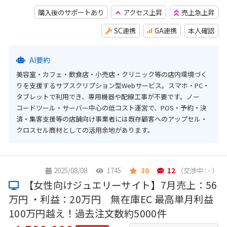
購入後のサポートあり
アクセス上昇
売上急上昇
SC連携
GA連携
本人確認
AI要約
美容室・カフェ・飲食店・小売店・クリニック等の店内環境づく
りを支援するサブスクリプション型Webサービス。スマホ・PC・
タブレットで利用でき、専用機器や配線工事が不要です。ノー
コードツール・サーバー中心の低コスト運営で、POS・予約・決
済・集客支援等の店舗向け事業者には既存顧客へのアップセル・
クロスセル商材としての活用余地があります。
2025/08/08
1745
30
12
（交渉中 : - ）
【女性向けジュエリーサイト】7月売上：56
万円 ・利益：20万円 無在庫EC 最高単月利益
100万円越え！過去注文数約5000件