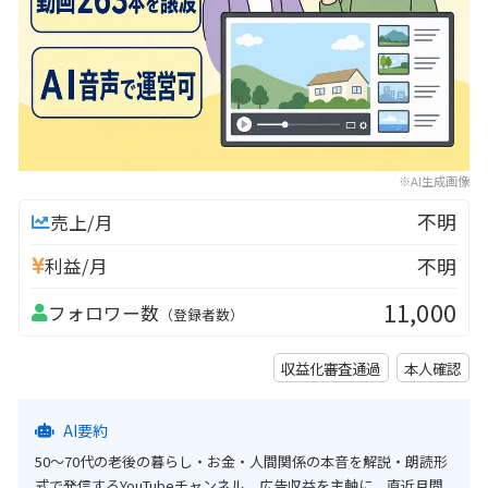
※AI生成画像
不明
売上/月
不明
利益/月
11,000
フォロワー数
（登録者数）
収益化審査通過
本人確認
AI要約
50〜70代の老後の暮らし・お金・人間関係の本音を解説・朗読形
式で発信するYouTubeチャンネル。広告収益を主軸に、直近月間