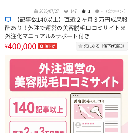
2026/07/27
147
1
-
（交渉中 : - ）
【記事数140以上】直近２ヶ月３万円成果報
酬あり！外注で運営の美容脱毛口コミサイト※
外注化マニュアル&サポート付き
400,000
¥
気になる（値下げ通知）
値下げ