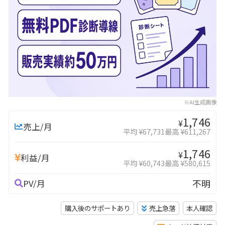
※AI生成画像
1,746
¥
売上/月
平均 ¥67,731
最高 ¥611,267
1,746
¥
利益/月
平均 ¥60,743
最高 ¥580,615
不明
PV/月
購入後のサポートあり
売上急落
本人確認