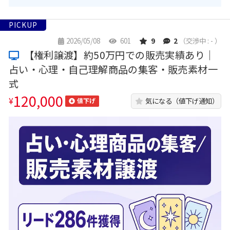
PICKUP
2026/05/08
601
9
2
（交渉中 : - ）
【権利譲渡】約50万円での販売実績あり｜
占い・心理・自己理解商品の集客・販売素材一
式
120,000
¥
気になる（値下げ通知）
値下げ