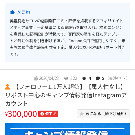
AI要約
美容脱毛サロンの店舗別口コミ・評価を掲載するアフィリエイト
メディア事業。一定基準による星評価を取り入れ、検索エンジン
を意識した記事設計が特徴です。専門家の添削を経たテンプレー
トと外注体制を引き継げるほか、Cocoon採用で運用しやすく、未
実施の順位改善施策も共有予定。購入後1カ月の相談サポート付き
です。
2026/04/23
322
4
5
（交渉中 : - ）
【フォロワー1.1万人超◎】【属人性なし】
リポスト中心のキャンプ情報発信Instagramア
カウント
300,000
¥
気になる（値下げ通知）
値下げ