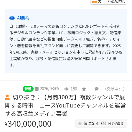
カード決済対応
AI要約
自己理解・心理テーマの診断コンテンツとPDFレポートを活用す
るデジタルコンテンツ事業。LP、診断ロジック・結果文、配信原
稿、自動化設定などの編集可能データを引き継ぎ、名称・デザイ
ン・著者情報を自社ブランド向けに変更して展開できます。2025
年9月以降、書籍・メールセッションを中心に累計約17.7万円の売
上実績があり、移設・配信設定は購入後30日間サポートされま
す。
2026/08/05
180
-
-
（交渉中 : - ）
新着
切り抜き：【月商300万】複数ジャンルで展
開する時事ニュースYouTubeチャンネルを運営
する高収益メディア事業
340,000,000
¥
気になる（値下げ通知）