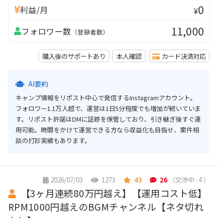
0
利益/月
¥
11,000
フォロワー数
（登録者数）
購入後のサポートあり
本人確認
カード決済対応
AI要約
キャンプ情報をリポスト中心で発信するInstagramアカウント。
フォロワー1.1万人超で、運営は1日5分程度でも増加が続いていま
す。リポスト許諾はDMに証跡を保管しており、引き継ぎ後すぐ運
用可能。時間をかけて運営できる方なら収益化も目指せ、案件相
談の打診実績もあります。
2026/07/03
1273
43
26
（交渉中 : 4 ）
【3ヶ月連続80万円越え】【運用コスト低】
RPM1000円越えのBGMチャンネル【ネタ切れ