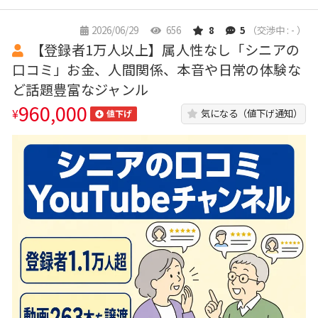
2026/06/29
656
8
5
（交渉中 : - ）
【登録者1万人以上】属人性なし「シニアの
口コミ」お金、人間関係、本音や日常の体験な
ど話題豊富なジャンル
960,000
¥
気になる（値下げ通知）
値下げ