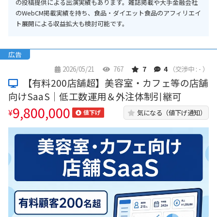
の投稿提供による出演実績もあります。雑誌掲載や大手金融会社
のWebCM掲載実績を持ち、食品・ダイエット食品のアフィリエイ
ト展開による収益拡大も検討可能です。
広告
2026/05/21
767
7
4
（交渉中 : - ）
【有料200店舗超】美容室・カフェ等の店舗
向けSaaS｜低工数運用＆外注体制引継可
9,800,000
¥
気になる（値下げ通知）
値下げ