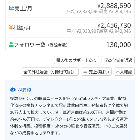
2,888,690
¥
売上/月
平均 ¥2,338,596
最高 ¥3,268,146
2,456,730
¥
利益/月
平均 ¥2,038,907
最高 ¥2,942,346
130,000
フォロワー数
（登録者数）
購入後のサポートあり
収益化審査通過
全て外注運営（引継ぎ可能）
売上横ばい
本人確認
AI要約
複数ジャンルの時事ニュースを扱うYouTubeメディア事業。収益
化済みの複数チャンネルで累計数億回再生、登録者数は全体で約
30万人まで拡大しています。直近月商は約300万円、月間経費は
約40〜45万円で、ディレクター1名と外注スタッフ3名による運営
体制を構築。投稿頻度・Shortsの強化や音源販売、IPの二次展開
などの成長余地もあります。