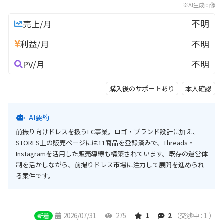
※AI生成画像
不明
売上/月
不明
利益/月
不明
PV/月
購入後のサポートあり
本人確認
AI要約
前撮り向けドレスを扱うEC事業。ロゴ・ブランド設計に加え、
STORES上の販売ページには11商品を登録済みで、Threads・
Instagramを活用した販売導線も構築されています。既存の運営体
制を活かしながら、前撮りドレス市場に注力して展開を進められ
る案件です。
2026/07/31
275
1
2
（交渉中 : 1 ）
新着