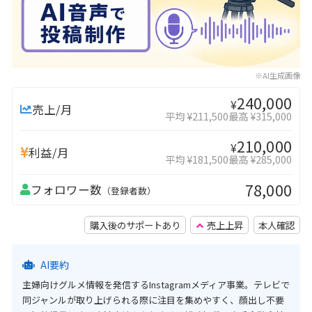
※AI生成画像
240,000
¥
売上/月
平均 ¥211,500
最高 ¥315,000
210,000
¥
利益/月
平均 ¥181,500
最高 ¥285,000
78,000
フォロワー数
（登録者数）
購入後のサポートあり
売上上昇
本人確認
AI要約
主婦向けグルメ情報を発信するInstagramメディア事業。テレビで
同ジャンルが取り上げられる際に注目を集めやすく、顔出し不要