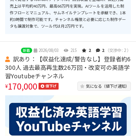
売上は平均約40万円、最高66万円を実現。AIツールを活用した制
作フローとマニュアル、サムネイルテンプレートを承継でき、1本
約3時間で制作可能です。チャンネル権限と必要に応じた制作デー
タも譲渡対象で、ツール代は月2万円です。
2026/08/03
215
2
2
（交渉中 : 2 ）
新着
訳あり：【収益化達成/警告なし】登録者約6
300人 過去最高再生数26万回・改変可の英語学
習Youtubeチャンネル
170,000
¥
気になる（値下げ通知）
値下げ