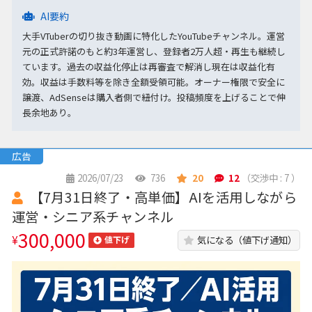
AI要約
大手VTuberの切り抜き動画に特化したYouTubeチャンネル。運営
元の正式許諾のもと約3年運営し、登録者2万人超・再生も継続し
ています。過去の収益化停止は再審査で解消し現在は収益化有
効。収益は手数料等を除き全額受領可能。オーナー権限で安全に
譲渡、AdSenseは購入者側で紐付け。投稿頻度を上げることで伸
長余地あり。
広告
2026/07/23
736
20
12
（交渉中 : 7 ）
【7月31日終了・高単価】AIを活用しながら
運営・シニア系チャンネル
300,000
¥
気になる（値下げ通知）
値下げ