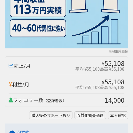
※AI生成画像
55,108
¥
売上/月
平均 ¥55,108
最高 ¥55,108
55,108
¥
利益/月
平均 ¥55,108
最高 ¥55,108
14,000
フォロワー数
（登録者数）
購入後のサポートあり
収益化審査通過
本人確認
AI要約