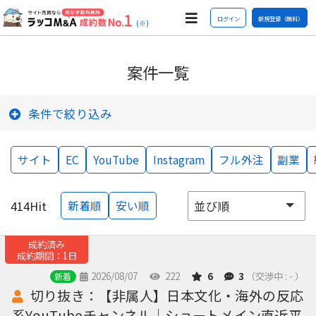
ログイン
新規登録（無料）
(※)
案件一覧
条件で絞り込み
サイト
EC
YouTube
Instagram
フル外注
副業
414
Hit
新着順
安い順
成約済み
成約期間：1日
2026/08/07
222
6
3
（交渉中 : - ）
新着
切り抜き：【非属人】日本文化・海外の反応
系YouTubeチャンネル｜ショートメイン直近平