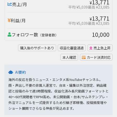
13,771
¥
売上/月
平均 ¥5,039
最高 ¥23,085
13,771
¥
利益/月
平均 ¥5,039
最高 ¥23,085
10,000
フォロワー数
（登録者数）
購入後のサポートあり
収益化審査通過
売上急上昇
本人確認
カード決済対応
AI要約
海外の反応を扱うニュース・エンタメ系YouTubeチャンネル。
顔・声出し不要の非属人運営で、台本・編集は外注想定、納品確
認と投稿のみで週3時間程度。収益化済み長尺動画フォーマットと
40〜60代視聴者でRPM高め。未公開動画・台本/サムネテンプレ・
外注マニュアルを一式提供するため引継ぎ即稼働、投稿頻度増や
ショート展開でさらなる伸長が見込めます。