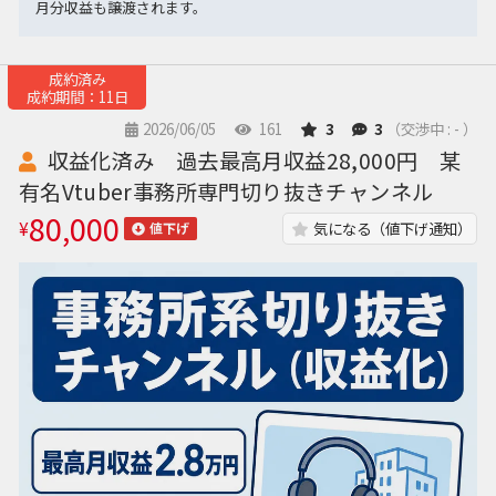
月分収益も譲渡されます。
成約済み
成約期間：11日
2026/06/05
161
3
3
（交渉中 : - ）
収益化済み 過去最高月収益28,000円 某
有名Vtuber事務所専門切り抜きチャンネル
80,000
¥
気になる（値下げ通知）
値下げ