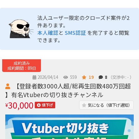
法人ユーザー限定のクローズド案件が2
件あります。
本人確認
と
SMS認証
を完了すると閲覧
できます。
成約済み
成約期間：89日
2026/04/14
559
19
8
（交渉中 : - ）
【登録者数3000人超/総再生回数480万回超
】有名Vtuberの切り抜きチャンネル
30,000
¥
気になる（値下げ通知）
値下げ