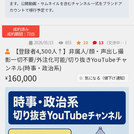
ます。公開動画・サムネイルを含むチャンネル一式をブランドア
カウントで移行予定です。
成約済み
成約期間：73日
2026/05/15
655
20
13
（交渉中 : - ）
【登録者4,500人↑】非属人/顔・声出し撮
影一切不要/外注化可能/切り抜きYouTubeチャ
ンネル(時事・政治系)
160,000
¥
気になる（値下げ通知）