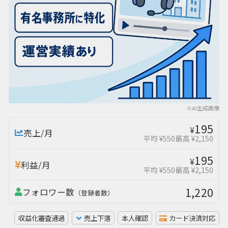
※AI生成画像
195
¥
売上/月
平均 ¥550
最高 ¥2,150
195
¥
利益/月
平均 ¥550
最高 ¥2,150
1,220
フォロワー数
（登録者数）
収益化審査通過
売上下落
本人確認
カード決済対応