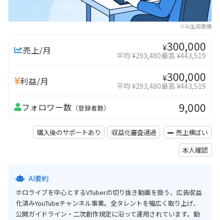
※AI生成画像
300,000
¥
売上/月
平均 ¥293,480
最高 ¥443,519
300,000
¥
利益/月
平均 ¥293,480
最高 ¥443,519
9,000
フォロワー数
（登録者数）
購入後のサポートあり
収益化審査通過
売上横ばい
本人確認
AI要約
ホロライブを中心とするVTuberの切り抜き動画を扱う、広告収益
化済みYouTubeチャンネル事業。全タレントを幅広く取り上げ、
公開ガイドライン・二次創作規定に沿って運用されています。動