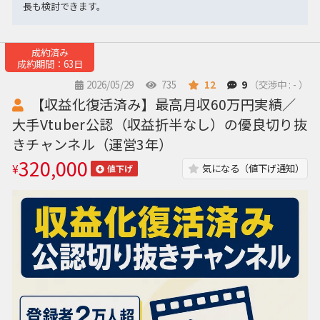
長も検討できます。
成約済み
成約期間：63日
2026/05/29
735
12
9
（交渉中 : - ）
【収益化復活済み】最高月収60万円実績／
大手Vtuber公認（収益折半なし）の優良切り抜
きチャンネル（運営3年）
320,000
¥
気になる（値下げ通知）
値下げ