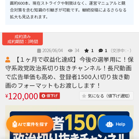
画約600本、現在ストライクや制限はなく、運営マニュアルと競
合対策を含む知識の引継ぎが可能です。継続投稿によるさらなる
拡大も見込まれます。
成約済み
成約期間：3時間
2026/06/04
34
1
1
（交渉中 : - ）
【１ヶ月で収益化達成】今後の選挙用に！保
守系政党政治系切り抜きチャンネル！長尺動画
で広告単価も高め、登録者1500人!切り抜き動
画のフォーマットもお渡しします！
120,000
¥
気になる（値下げ通知）
値下げ
🤖
AIで案件を探す