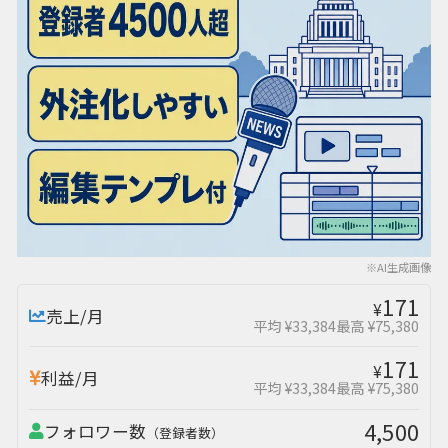
※AI生成画像
171
¥
売上/月
平均 ¥33,384
最高 ¥75,380
171
¥
利益/月
平均 ¥33,384
最高 ¥75,380
4,500
フォロワー数
（登録者数）