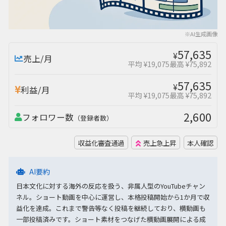
※AI生成画像
57,635
¥
売上/月
平均 ¥19,075
最高 ¥75,892
57,635
¥
利益/月
平均 ¥19,075
最高 ¥75,892
2,600
フォロワー数
（登録者数）
収益化審査通過
売上急上昇
本人確認
AI要約
日本文化に対する海外の反応を扱う、非属人型のYouTubeチャン
ネル。ショート動画を中心に運営し、本格投稿開始から1か月で収
益化を達成。これまで警告等なく投稿を継続しており、横動画も
一部投稿済みです。ショート素材をつなげた横動画展開による成