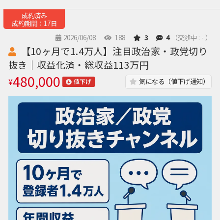
成約済み
成約期間：17日
2026/06/08
188
3
4
（交渉中 : - ）
【10ヶ月で1.4万人】注目政治家・政党切り
抜き｜収益化済・総収益113万円
480,000
¥
気になる（値下げ通知）
値下げ