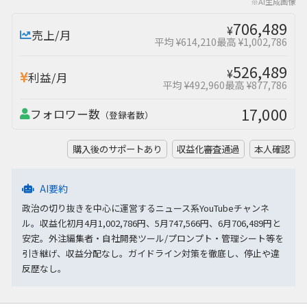
※AI生成画像
706,489
¥
売上/月
平均 ¥614,210
最高 ¥1,002,786
526,489
¥
利益/月
平均 ¥492,960
最高 ¥877,786
17,000
フォロワー数
（登録者数）
購入後のサポートあり
収益化審査通過
本人確認
AI要約
政治の切り抜きを中心に運営するニュース系YouTubeチャンネ
ル。収益化初月4月1,002,786円、5月747,566円、6月706,489円と
安定。外注編集者・自社開発ツール/プロンプト・管理シート等を
引き継げ、収益分配なし。ガイドライン対策を徹底し、停止や違
反歴なし。