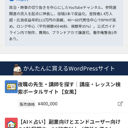
政治・時事の切り抜きを中心にしたYouTubeチャンネル。参院選
関連の流入を起点に伸長し、投稿3本で収益化、登録者1.4万人
超・広告収益年約113万円の実績。40〜60代男性中心でRPMが高
め。ロング中心（平均視聴4分46秒、視聴率35%）。公式ガイド
ライン内で制作、費用0、ブランドアカで譲渡可。著作権警告1件
あり。
かんたんに買えるWordPressサイト
夜職の先生・講師を探す｜講座・レッスン検
索ポータルサイト【女風】
¥400,000
販売価格
【AI×占い】副業向けとエンドユーザー向け