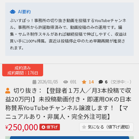
AI要約
ぶいすぽっ！事務所の切り抜き動画を投稿するYouTubeチャンネ
ル。事務所から許諾取得済みで、動画投稿のみの運用です。編
集・サムネ制作スキルがあれば継続投稿で伸ばしやすく、収益は
買い手に100%帰属。直近は投稿停止中のため早期再開が推奨さ
れます。
成約済み
成約期間：176日
2026/01/05
691
14
6
（交渉中 : - ）
切り抜き：【登録者１万人／月3本投稿で収
益20万円!】未投稿動画付き・即運用OKの日本
称賛系YouTubeチャンネル譲渡します！ 【マ
ニュアルあり・非属人・完全外注可能】
250,000
¥
気になる（値下げ通知）
値下げ