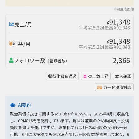
※AI生成画像
91,348
¥
売上/月
平均 ¥15,224
最高 ¥91,348
91,348
¥
利益/月
平均 ¥15,224
最高 ¥91,348
2,366
フォロワー数
（登録者数）
収益化審査通過
売上急上昇
本人確認
カード決済対応
AI要約
政治系切り抜きに関するYouTubeチャンネル。2026年4月に収益化
し、CPM816円を記録しています。現状は兼業のため動画尺・投稿
頻度を抑えた運用ですが、専業化すれば1日2本程度の投稿も十分
可能。6月は未投稿でも6/18時点で1万円の収益が発生しており、6