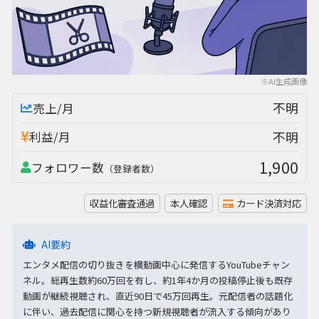
※AI生成画像
不明
売上/月
不明
利益/月
1,900
フォロワー数
（登録者数）
収益化審査通過
本人確認
カード決済対応
AI要約
エンタメ配信の切り抜きを横動画中心に発信するYouTubeチャン
ネル。総再生数約60万回を有し、約1年4か月の投稿停止後も既存
動画が継続視聴され、直近90日で45万回再生。元配信者の話題化
に伴い、過去配信に関心を持つ新規視聴者が流入する傾向があり