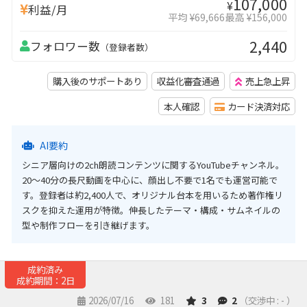
107,000
¥
利益/月
平均 ¥69,666
最高 ¥156,000
2,440
フォロワー数
（登録者数）
購入後のサポートあり
収益化審査通過
売上急上昇
本人確認
カード決済対応
AI要約
シニア層向けの2ch朗読コンテンツに関するYouTubeチャンネル。
20〜40分の長尺動画を中心に、顔出し不要で1名でも運営可能で
す。登録者は約2,400人で、オリジナル台本を用いるため著作権リ
スクを抑えた運用が特徴。伸長したテーマ・構成・サムネイルの
型や制作フローを引き継げます。
成約済み
成約期間：2日
2026/07/16
181
3
2
（交渉中 : - ）