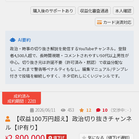
購入後のサポートあり
収益化審査通過
本人確認
カード決済対応
AI要約
政治・時事の切り抜き解説を発信するYouTubeチャンネル。登録
者4,500人超で、長時間視聴・コメントされやすい50代以上男性が
中心。切り抜き元は許諾不要（許可済み・黙認）で収益分配な
し、これまで警告等ペナルティもなし。編集マニュアル/テンプレ
付きで投稿を継続しやすく、ネタ切れしにくいジャンルです。
成約済み
成約期間：22日
2026/06/11
453
12
10
（交渉中 : - ）
【収益100万円超え】政治切り抜きチャンネ
ル【IP有り】
2,800,000
¥
気になる（値下げ通知）
値下げ