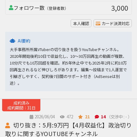
3,000
フォロワー数
（登録者数）
本人確認
カード決済対応
AI要約
大手事務所所属VTuberの切り抜きを扱うYouTubeチャンネル。
2020年開始後約10日で収益化し、10〜30万回再生の動画が複数、
10分尺でも10万回超を確認。約5年休止中でも2025年2月に約10万
回再生されるなど伸びしろがあります。編集〜投稿まで1人運営で
引継ぎしやすく、契約後7日間のサポート付き（AdSenseは別
途）。
成約済み
成約期間：31日
2026/06/04
472
21
14
（交渉中 : - ）
切り抜き：5月:9万円【4月収益化】政治切り
取りに関するYOUTUBEチャンネル