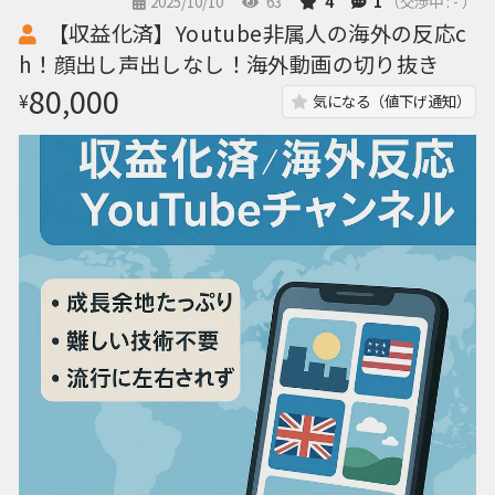
2025/10/10
63
4
1
（交渉中 : - ）
【収益化済】Youtube非属人の海外の反応c
h！顔出し声出しなし！海外動画の切り抜き
80,000
¥
気になる（値下げ通知）