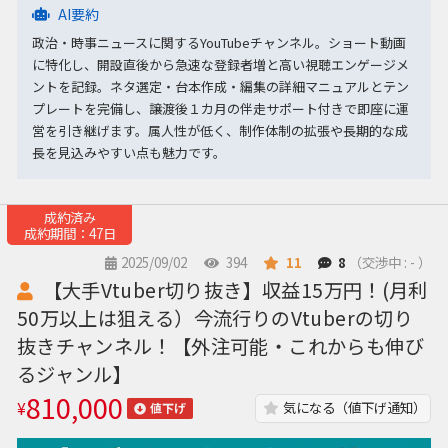
AI要約
政治・時事ニュースに関するYouTubeチャンネル。ショート動画
に特化し、開設直後から急速な登録者増と高い視聴エンゲージメ
ントを記録。ネタ選定・台本作成・編集の詳細マニュアルとテン
プレートを完備し、譲渡後１カ月の伴走サポート付きで即座に運
営を引き継げます。属人性が低く、制作体制の拡張や長期的な成
長を見込みやすい点も魅力です。
成約済み
成約期間：47日
2025/09/02
394
11
8
（交渉中 : - ）
【大手Vtuber切り抜き】収益15万円！(月利
50万以上は狙える）今流行りのVtuberの切り
抜きチャンネル！【外注可能・これからも伸び
るジャンル】
810,000
¥
気になる（値下げ通知）
値下げ