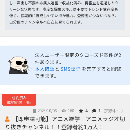
し・声出し不要の非属人運営で収益化済み、再審査を通過したク
リーンな状態です。高度な編集スキルは不要でトレンド依存度も
低く、長期的に育成しやすい点が魅力。登録者が少ない今なら、
自分色のチャンネルへ自在に育てられます。
法人ユーザー限定のクローズド案件が2
件あります。
本人確認
と
SMS認証
を完了すると閲覧
できます。
成約済み
成約期間：4日
2025/10/06
160
4
2
（交渉中 : - ）
【即申請可能】アニメ雑学 + アニメラジオ切
り抜きチャンネル！！登録者約1万人！