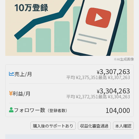
※AI生成画像
3,307,263
¥
売上/月
平均 ¥2,375,351
最高 ¥3,307,263
3,304,263
¥
利益/月
平均 ¥2,372,351
最高 ¥3,304,263
104,000
フォロワー数
（登録者数）
購入後のサポートあり
収益化審査通過
本人確認