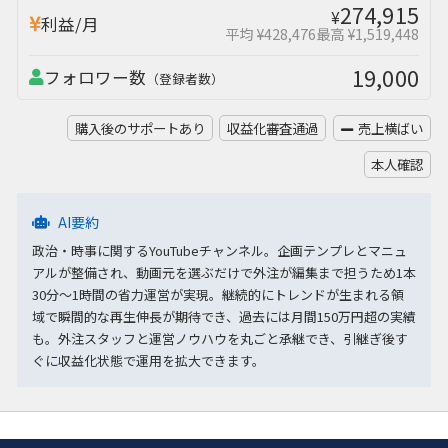
274,915
¥
利益/月
平均 ¥428,476
最高 ¥1,519,448
19,000
フォロワー数
（登録者数）
購入後のサポートあり
収益化審査通過
売上横ばい
本人確認
AI要約
政治・時事に関するYouTubeチャンネル。企画テンプレとマニュ
アルが整備され、動画元を選ぶだけで外注が編集まで担うため1本
30分〜1時間の省力運営が実現。継続的にトレンドが生まれる領
域で瞬間的な再生伸長が期待でき、過去には月間150万円超の実績
も。外注スタッフと運営ノウハウを丸ごと承継でき、引継ぎ後す
ぐに収益化状態で運用を拡大できます。