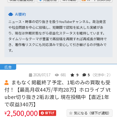
AI要約
ニュース・時事の切り抜きを扱うYouTubeチャンネル。政治発言
や社会問題を中心に投稿し、短期間で認知を拡大した実績があ
り、現在は休眠状態ながら収益化ステータスを維持しています。
タイムリーなテーマが豊富で再投稿を再開すれば再成長が期待で
き、著作権リスクにも対応済みで安心して引き継げるのが強みで
す。
広告
2026/07/17
681
9
5
（交渉中 : 2 ）
まもなく掲載終了予定、1垢のみの買取も受
付！【最高月収44万/平均28万】ホロライブ Vt
uber切り抜き2垢お渡し 現在投稿中【直近1年
で収益340万】
2,500,000
¥
気になる（値下げ通知）
値下げ