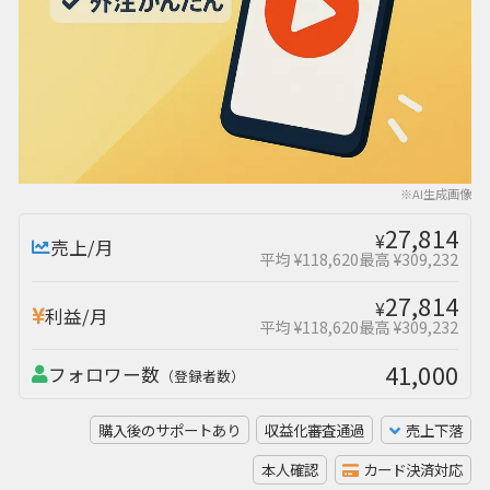
※AI生成画像
27,814
¥
売上/月
平均 ¥118,620
最高 ¥309,232
27,814
¥
利益/月
平均 ¥118,620
最高 ¥309,232
41,000
フォロワー数
（登録者数）
購入後のサポートあり
収益化審査通過
売上下落
本人確認
カード決済対応