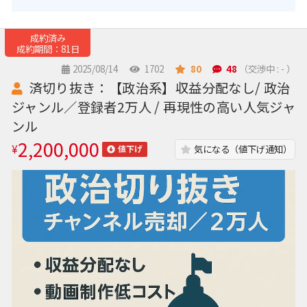
成約済み
成約期間：81日
2025/08/14
1702
80
48
（交渉中 : - ）
済切り抜き：【政治系】収益分配なし/ 政治
ジャンル／登録者2万人 / 再現性の高い人気ジャ
ンル
2,200,000
¥
気になる（値下げ通知）
値下げ