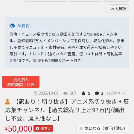
本人確認
AI要約
政治・ニュース系の切り抜き動画を配信するYouTubeチャンネ
ル。登録者約2万人とメンバーシップを保有し、収益化済み。顔出
し不要でマニュアル・素材完備、AIや外注で運営を拡張しやすい
設計です。トレンドに強くネタが豊富、低コスト体制で高利益率
が期待でき、譲渡後も2週間サポート付き。
成約済み
成約期間：11日
2025/10/09
267
5
3
（交渉中 : - ）
【訳あり：切り抜き】アニメ系切り抜き + 反
応集チャンネル【過去総売り上げ97万円/顔出
し不要、属人性なし】
50,000
¥
気になる（値下げ通知）
値下げ