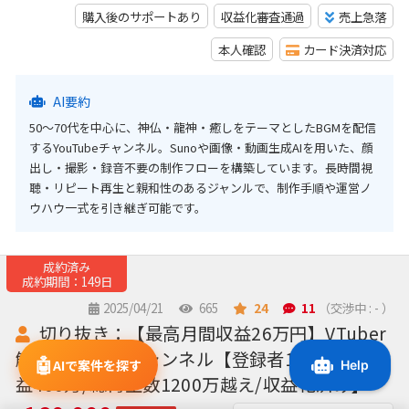
購入後のサポートあり
収益化審査通過
売上急落
本人確認
カード決済対応
AI要約
50〜70代を中心に、神仏・龍神・癒しをテーマとしたBGMを配信
するYouTubeチャンネル。Sunoや画像・動画生成AIを用いた、顔
出し・撮影・録音不要の制作フローを構築しています。長時間視
聴・リピート再生と親和性のあるジャンルで、制作手順や運営ノ
ウハウ一式を引き継ぎ可能です。
成約済み
成約期間：149日
2025/04/21
665
24
11
（交渉中 : - ）
切り抜き：【最高月間収益26万円】VTuber
解説YouTubeチャンネル【登録者1.9万人/総収
🤖
AIで案件を探す
益400万/総再生数1200万越え/収益化済み】