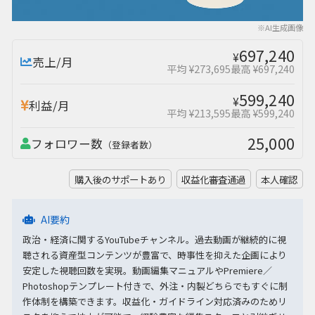
※AI生成画像
697,240
¥
売上/月
平均 ¥273,695
最高 ¥697,240
599,240
¥
利益/月
平均 ¥213,595
最高 ¥599,240
25,000
フォロワー数
（登録者数）
購入後のサポートあり
収益化審査通過
本人確認
AI要約
政治・経済に関するYouTubeチャンネル。過去動画が継続的に視
聴される資産型コンテンツが豊富で、時事性を抑えた企画により
安定した視聴回数を実現。動画編集マニュアルやPremiere／
Photoshopテンプレート付きで、外注・内製どちらでもすぐに制
作体制を構築できます。収益化・ガイドライン対応済みのためリ