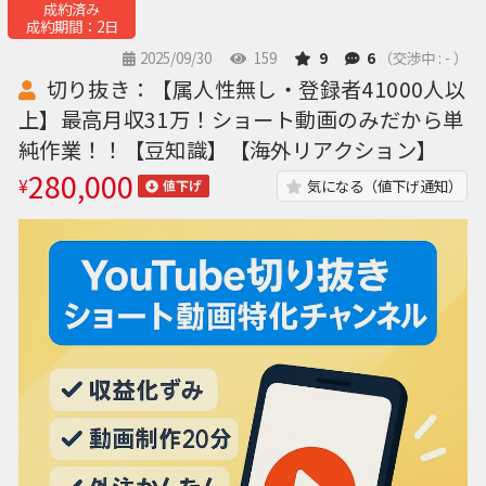
成約済み
成約期間：2日
2025/09/30
159
9
6
（交渉中 : - ）
切り抜き：【属人性無し・登録者41000人以
上】最高月収31万！ショート動画のみだから単
純作業！！【豆知識】【海外リアクション】
280,000
¥
気になる（値下げ通知）
値下げ