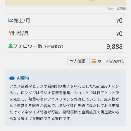
※AI生成画像
0
売上/月
¥
0
利益/月
¥
9,888
フォロワー数
（登録者数）
本人確認
カード決済対応
AI要約
アニメ系雑学とラジオ番組切り抜きを中心としたYouTubeチャン
ネル。ロングではラジオ音源を編集、ショートでは作品トリビア
を発信し、熱量の高いアニメファンを集客しています。属人性が
なく運営引き継ぎが容易で、収益化条件を既に満たしており申請
だけでマネタイズ開始が可能。投稿再開と企画拡充で再生数のさ
らなる底上げが期待できる案件です。