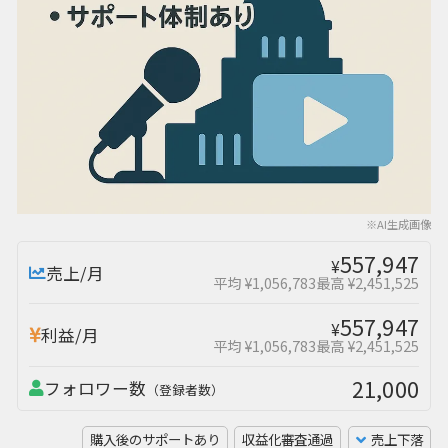
※AI生成画像
557,947
¥
売上/月
平均 ¥1,056,783
最高 ¥2,451,525
557,947
¥
利益/月
平均 ¥1,056,783
最高 ¥2,451,525
21,000
フォロワー数
（登録者数）
購入後のサポートあり
収益化審査通過
売上下落