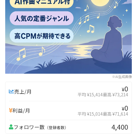
※AI生成画像
0
¥
売上/月
平均 ¥15,414
最高 ¥73,214
0
¥
利益/月
平均 ¥15,014
最高 ¥71,614
4,400
フォロワー数
（登録者数）