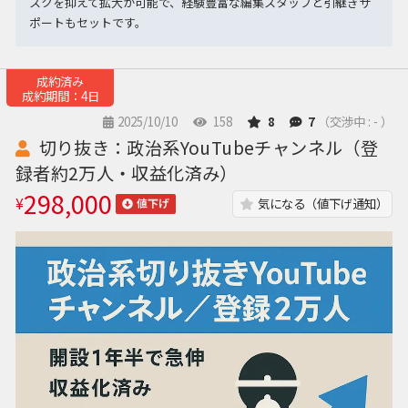
スクを抑えて拡大が可能で、経験豊富な編集スタッフと引継ぎサ
ポートもセットです。
成約済み
成約期間：4日
2025/10/10
158
8
7
（交渉中 : - ）
切り抜き：政治系YouTubeチャンネル（登
録者約2万人・収益化済み）
298,000
¥
気になる（値下げ通知）
値下げ