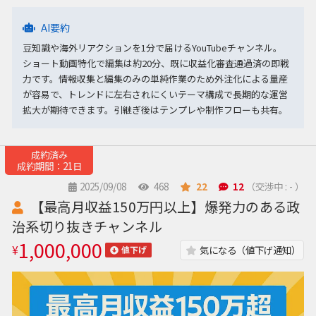
AI要約
豆知識や海外リアクションを1分で届けるYouTubeチャンネル。
ショート動画特化で編集は約20分、既に収益化審査通過済の即戦
力です。情報収集と編集のみの単純作業のため外注化による量産
が容易で、トレンドに左右されにくいテーマ構成で長期的な運営
拡大が期待できます。引継ぎ後はテンプレや制作フローも共有。
成約済み
成約期間：21日
2025/09/08
468
22
12
（交渉中 : - ）
【最高月収益150万円以上】爆発力のある政
治系切り抜きチャンネル
1,000,000
¥
気になる（値下げ通知）
値下げ