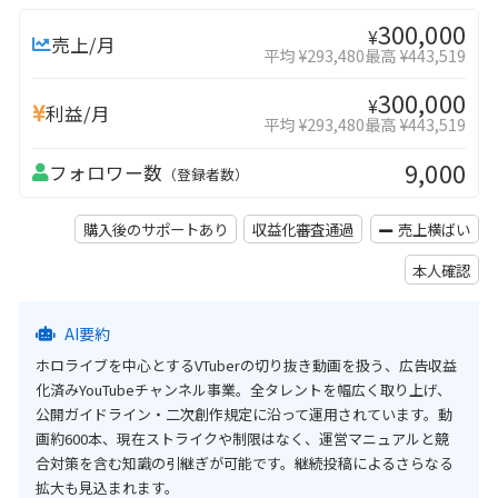
300,000
¥
売上/月
平均 ¥293,480
最高 ¥443,519
300,000
¥
利益/月
平均 ¥293,480
最高 ¥443,519
9,000
フォロワー数
（登録者数）
購入後のサポートあり
収益化審査通過
売上横ばい
本人確認
AI要約
ホロライブを中心とするVTuberの切り抜き動画を扱う、広告収益
化済みYouTubeチャンネル事業。全タレントを幅広く取り上げ、
公開ガイドライン・二次創作規定に沿って運用されています。動
画約600本、現在ストライクや制限はなく、運営マニュアルと競
合対策を含む知識の引継ぎが可能です。継続投稿によるさらなる
拡大も見込まれます。