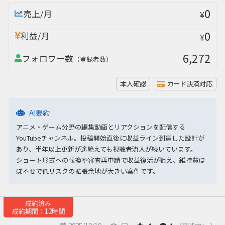
0
売上/月
¥
0
利益/月
¥
6,272
フォロワー数
（登録者数）
本人確認
カード決済対応
AI要約
アニメ・ゲーム分野の編集動画とリアクションを配信する
YouTubeチャンネル。投稿開始直後に収益ライン到達した設計が
あり、半年以上更新が途絶えても視聴者流入が続いています。
ショート形式への転換や審査再申請で収益復活が狙え、維持費ほ
ぼ不要で低リスクの拡張余地が大きい案件です。
成約済み
成約期間：12時間