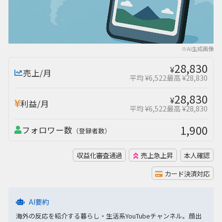
※AI生成画像
28,830
¥
売上/月
平均 ¥6,522
最高 ¥28,830
28,830
¥
利益/月
平均 ¥6,522
最高 ¥28,830
1,900
フォロワー数
（登録者数）
収益化審査通過
売上急上昇
本人確認
カード決済対応
AI要約
海外の反応を紹介する暮らし・生活系YouTubeチャンネル。顔出