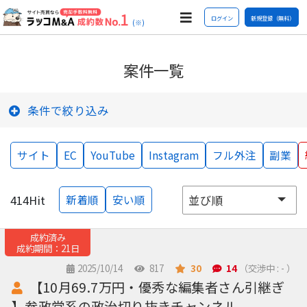
ログイン
新規登録（無料）
(※)
案件一覧
条件で絞り込み
サイト
EC
YouTube
Instagram
フル外注
副業
414
Hit
新着順
安い順
成約済み
成約期間：21日
2025/10/14
817
30
14
（交渉中 : - ）
【10月69.7万円・優秀な編集者さん引継ぎ
】参政党系の政治切り抜きチャンネル