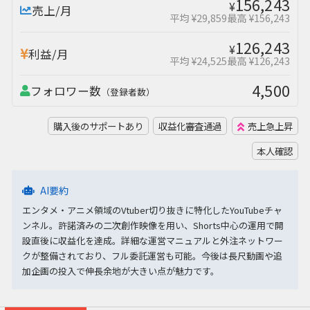
156,243
¥
売上/月
平均 ¥29,859
最高 ¥156,243
126,243
¥
利益/月
平均 ¥24,525
最高 ¥126,243
4,500
フォロワー数
（登録者数）
購入後のサポートあり
収益化審査通過
売上急上昇
本人確認
AI要約
エンタメ・アニメ領域のVtuber切り抜きに特化したYouTubeチャ
ンネル。許諾済みの二次創作映像を用い、Shorts中心の運用で開
設直後に収益化を達成。詳細な運営マニュアルと外注ネットワー
クが整備されており、フル委託運営も可能。今後は長尺動画や追
加企画の投入で伸長余地が大きい点が魅力です。