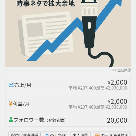
※AI生成画像
2,000
¥
売上/月
平均 ¥237,400
最高 ¥2,030,000
2,000
¥
利益/月
平均 ¥237,400
最高 ¥2,030,000
20,000
フォロワー数
（登録者数）
収益化審査通過
売上急落
本人確認
カード決済対応