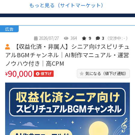
もっと見る（サイトマーケット）
広告
2026/07/27
364
9
3
（交渉中 : - ）
【収益化済・非属人】シニア向けスピリチュ
アルBGMチャンネル｜AI制作マニュアル・運営
ノウハウ付き｜高CPM
90,000
¥
気になる（値下げ通知）
値下げ