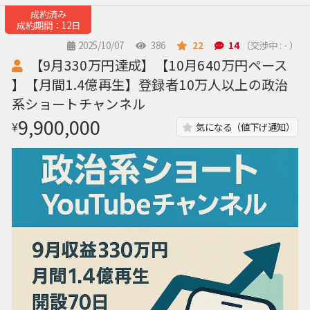
成約済み
成約期間：12日
2025/10/07
386
22
14
（交渉中 : - ）
【9月330万円達成】【10月640万円ペース
】【月間1.4億再生】登録者10万人以上の政治
系ショートチャンネル
9,900,000
¥
気になる（値下げ通知）