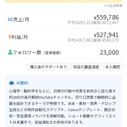
※AI生成画像
559,786
¥
売上/月
平均 ¥293,213
最高 ¥613,067
527,941
¥
利益/月
平均 ¥267,482
最高 ¥584,279
23,000
フォロワー数
（登録者数）
購入後のサポートあり
収益化審査通過
本人確認
AI要約
心理学・脳科学をもとに、日常の行動や性質を前向きに捉え直す
約20分の長尺解説YouTubeチャンネル。切り口次第で継続的に企
画を設計できるテーマが特徴です。台本・素材・音声・テロップ
生成などの制作自動化スクリプト、Canvaテンプレート、競合分
析・安全運用ノウハウを承継可能。ショート動画やアフィリエイ
トは未着手で、収益源拡大の余地があります。