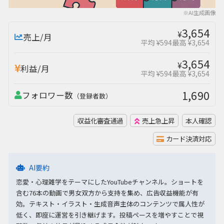
※AI生成画像
3,654
¥
売上/月
平均 ¥594
最高 ¥3,654
3,654
¥
利益/月
平均 ¥594
最高 ¥3,654
1,690
フォロワー数
（登録者数）
収益化審査通過
売上急上昇
本人確認
カード決済対応
AI要約
恋愛・心理雑学をテーマにしたYouTubeチャンネル。ショートを
含む76本の動画で男女双方から支持を集め、広告収益機能が有
効。テキスト・イラスト・生成音声主体のコンテンツで属人性が
低く、即座に運営を引き継げます。投稿ペースを増やすことで視