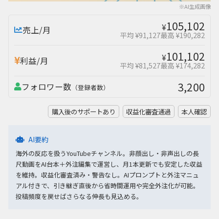
※AI生成画像
105,102
¥
売上/月
平均 ¥91,127
最高 ¥190,282
101,102
¥
利益/月
平均 ¥81,527
最高 ¥174,282
3,200
フォロワー数
（登録者数）
購入後のサポートあり
収益化審査通過
本人確認
AI要約
海外の反応を扱うYouTubeチャンネル。非顔出し・非声出しの長
尺動画をAI台本＋外注編集で運営し、月1本更新でも安定した収益
を維持。収益化審査済み・警告なし。AIプロンプトと外注マニュ
アル付きで、引き継ぎ直後から省時間運用や完全外注化が可能。
投稿頻度を戻せばさらなる伸長も見込める。