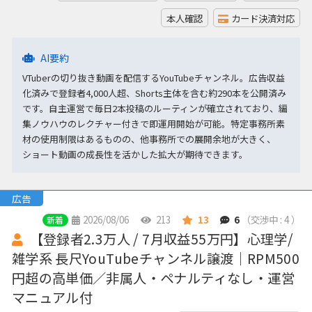
本人確認
カード決済対応
AI要約
VTuberの切り抜き動画を配信するYouTubeチャンネル。広告収益
化済みで登録者4,000人超、Shorts主体を含む約290本を公開済み
です。自主運営で毎日2本投稿のルーティンが確立されており、編
集ノウハウのレクチャー付きで即運用開始が可能。特定事務所素
材の使用制限はあるものの、他事務所での展開余地が大きく、
ショート動画の成長性を活かした拡大が期待できます。
広告
2026/08/06
213
13
6
（交渉中 : 4 ）
新着
【登録者2.3万人 / 7月収益55万円】心理学/
雑学系 長尺YouTubeチャンネル譲渡｜RPM500
円超の高単価／非属人・ペナルティなし・運営
マニュアル付