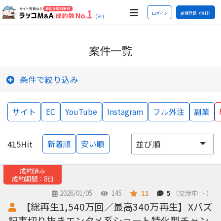
ログイン
新規登録（無料）
(※)
案件一覧
条件で絞り込み
サイト
EC
YouTube
Instagram
フル外注
副業
415
Hit
新着順
安い順
成約済み
成約期間：8日
2026/01/05
145
11
5
（交渉中 : - ）
【総再生1,540万回／最高340万再生】Xバズ
記事切り抜きエンタメ系ショート特化型チャン