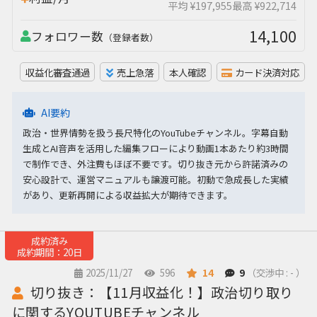
平均 ¥197,955
最高 ¥922,714
14,100
フォロワー数
（登録者数）
収益化審査通過
売上急落
本人確認
カード決済対応
AI要約
政治・世界情勢を扱う長尺特化のYouTubeチャンネル。字幕自動
生成とAI音声を活用した編集フローにより動画1本あたり約3時間
で制作でき、外注費もほぼ不要です。切り抜き元から許諾済みの
安心設計で、運営マニュアルも譲渡可能。初動で急成長した実績
があり、更新再開による収益拡大が期待できます。
成約済み
成約期間：20日
2025/11/27
596
14
9
（交渉中 : - ）
切り抜き：【11月収益化！】政治切り取り
に関するYOUTUBEチャンネル