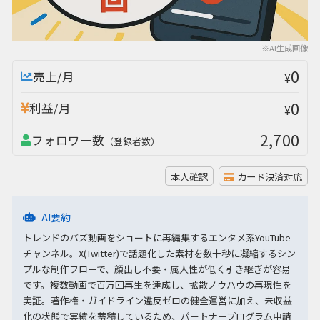
※AI生成画像
0
売上/月
¥
0
利益/月
¥
2,700
フォロワー数
（登録者数）
本人確認
カード決済対応
AI要約
トレンドのバズ動画をショートに再編集するエンタメ系YouTube
チャンネル。X(Twitter)で話題化した素材を数十秒に凝縮するシン
プルな制作フローで、顔出し不要・属人性が低く引き継ぎが容易
です。複数動画で百万回再生を達成し、拡散ノウハウの再現性を
実証。著作権・ガイドライン違反ゼロの健全運営に加え、未収益
化の状態で実績を蓄積しているため、パートナープログラム申請