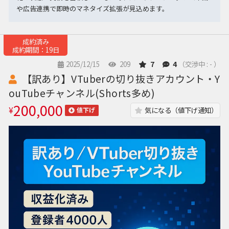
や広告連携で即時のマネタイズ拡張が見込めます。
成約済み
成約期間：19日
2025/12/15
209
7
4
（交渉中 : - ）
【訳あり】VTuberの切り抜きアカウント・Y
ouTubeチャンネル(Shorts多め)
200,000
¥
気になる（値下げ通知）
値下げ