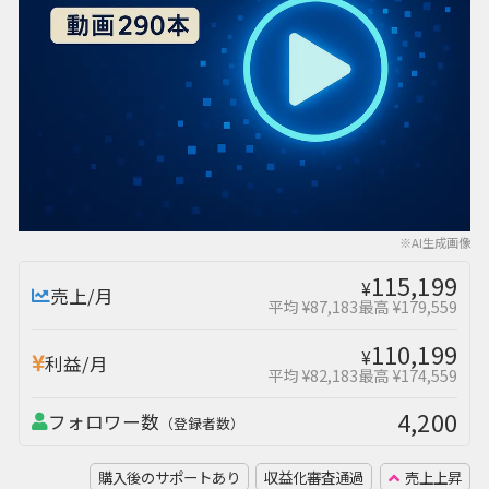
※AI生成画像
115,199
¥
売上/月
平均 ¥87,183
最高 ¥179,559
110,199
¥
利益/月
平均 ¥82,183
最高 ¥174,559
4,200
フォロワー数
（登録者数）
購入後のサポートあり
収益化審査通過
売上上昇