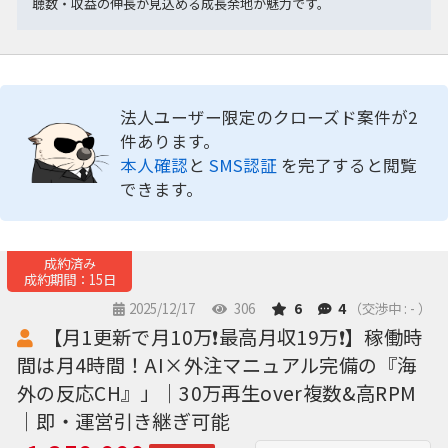
聴数・収益の伸長が見込める成長余地が魅力です。
法人ユーザー限定のクローズド案件が2
件あります。
本人確認
と
SMS認証
を完了すると閲覧
できます。
成約済み
成約期間：15日
2025/12/17
306
6
4
（交渉中 : - ）
【月1更新で月10万❗️最高月収19万❗️】稼働時
間は月4時間！AI×外注マニュアル完備の『海
外の反応CH』」｜30万再生over複数&高RPM
｜即・運営引き継ぎ可能