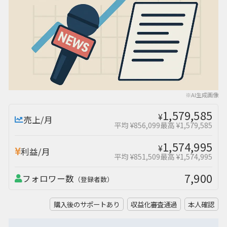
※AI生成画像
1,579,585
¥
売上/月
平均 ¥856,099
最高 ¥1,579,585
1,574,995
¥
利益/月
平均 ¥851,509
最高 ¥1,574,995
7,900
フォロワー数
（登録者数）
購入後のサポートあり
収益化審査通過
本人確認