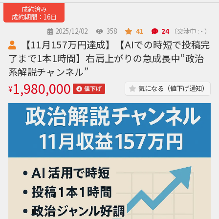
成約済み
成約期間：16日
2025/12/02
358
41
24
（交渉中 : - ）
【11月157万円達成】【AIでの時短で投稿完
了まで1本1時間】右肩上がりの急成長中“政治
系解説チャンネル”
1,980,000
¥
気になる（値下げ通知）
値下げ