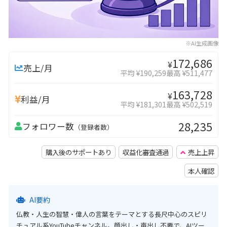
※AI生成画像
172,686
¥
売上/月
平均 ¥190,259
最高 ¥511,477
163,728
¥
利益/月
平均 ¥181,301
最高 ¥502,519
28,235
フォロワー数
（登録者数）
購入後のサポートあり
収益化審査通過
売上上昇
本人確認
AI要約
仏教・人生の智慧・偉人の言葉をテーマとする長尺中心のスピリ
チュアル系YouTubeチャンネル。顔出し・声出し不要で、AIツー