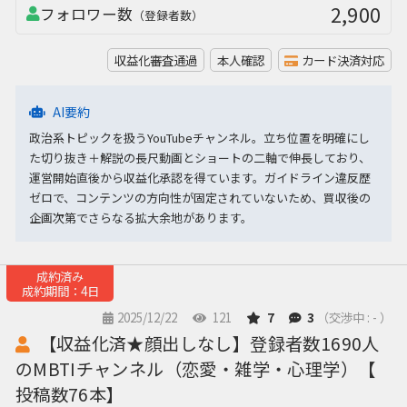
2,900
フォロワー数
（登録者数）
収益化審査通過
本人確認
カード決済対応
AI要約
政治系トピックを扱うYouTubeチャンネル。立ち位置を明確にし
た切り抜き＋解説の長尺動画とショートの二軸で伸長しており、
運営開始直後から収益化承認を得ています。ガイドライン違反歴
ゼロで、コンテンツの方向性が固定されていないため、買収後の
企画次第でさらなる拡大余地があります。
成約済み
成約期間：4日
2025/12/22
121
7
3
（交渉中 : - ）
【収益化済★顔出しなし】登録者数1690人
のMBTIチャンネル（恋愛・雑学・心理学）【
投稿数76本】