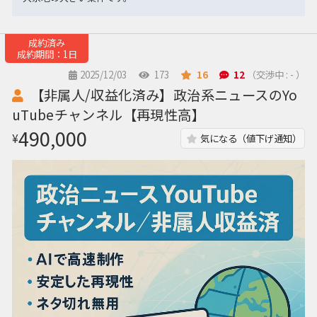
成約済み
成約期間：1日
2025/12/03
173
16
12
（交渉中 : - ）
【非属人/収益化済み】政治系ニュースのYo
uTubeチャンネル【再現性高】
490,000
¥
気になる（値下げ通知）