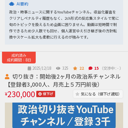
AI要約
政治・時事ニュースに関するYouTubeチャンネル。収益化審査を
クリアしペナルティ履歴もなく、2ch形式の反応集スタイルで常に
旬のトピックを扱えるため企画に困りません。動画は短時間で制
作できるため少人数でも回せ、個人運営ゆえ引き継ぎ後の方針転
換やスケール拡大も柔軟に行えるのが強みです。
成約済み
成約期間：8日
2025/12/18
325
22
15
（交渉中 : - ）
切り抜き：開始後2ヶ月の政治系チャンネル
【登録者3,000人、月売上５万円前後）
230,000
¥
気になる（値下げ通知）
値下げ