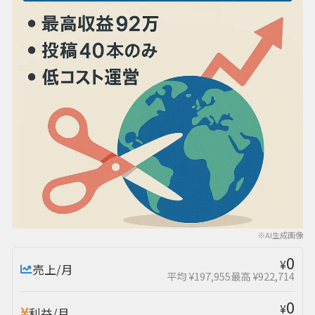
※AI生成画像
0
¥
売上/月
平均 ¥197,955
最高 ¥922,714
0
¥
利益/月