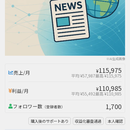
※AI生成画像
115,975
¥
売上/月
平均 ¥57,987
最高 ¥115,975
110,985
¥
利益/月
平均 ¥55,492
最高 ¥110,985
1,700
フォロワー数
（登録者数）
購入後のサポートあり
収益化審査通過
本人確認