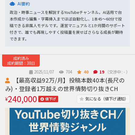
AI要約
政治・時事ニュースを解説するYouTubeチャンネル。AI活用で台
本作成から編集・字幕挿入までほぼ自動化し、1本45〜60分で投
稿できる非属人モデルです。運営マニュアルと1か月間のサポート
付きで、誰でも再現しやすく投稿量を戻せばさらなる成長が期待
できます。
成約済み
成約期間：38日
2025/11/07
704
40
19
（交渉中 : - ）
【最高収益92万/月】投稿本数40本(長尺の
み)・登録者1万越えの世界情勢切り抜きCH
240,000
¥
気になる（値下げ通知）
値下げ