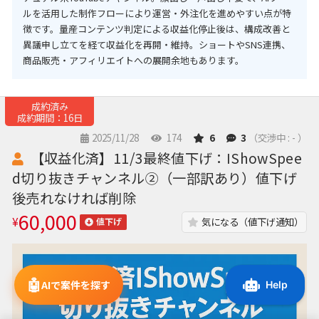
ルを活用した制作フローにより運営・外注化を進めやすい点が特
徴です。量産コンテンツ判定による収益化停止後は、構成改善と
異議申し立てを経て収益化を再開・維持。ショートやSNS連携、
商品販売・アフィリエイトへの展開余地もあります。
成約済み
成約期間：16日
2025/11/28
174
6
3
（交渉中 : - ）
【収益化済】11/3最終値下げ：IShowSpee
d切り抜きチャンネル②（一部訳あり）値下げ
後売れなければ削除
60,000
¥
気になる（値下げ通知）
値下げ
🤖
AIで案件を探す