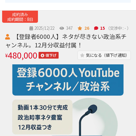
成約済み
成約期間：8日
2025/12/22
347
26
15
（交渉中 : - ）
【登録者6000人】ネタが尽きない政治系チ
ャンネル。12月分収益付属！
480,000
¥
気になる（値下げ通知）
値下げ