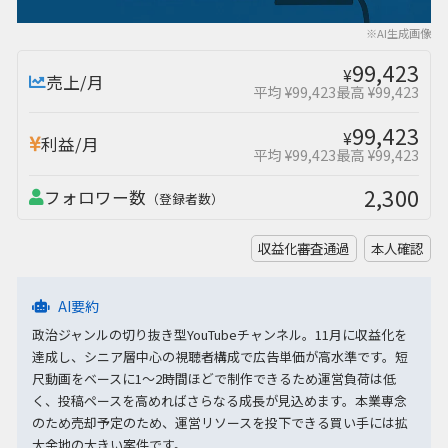
※AI生成画像
99,423
¥
売上/月
平均 ¥99,423
最高 ¥99,423
99,423
¥
利益/月
平均 ¥99,423
最高 ¥99,423
2,300
フォロワー数
（登録者数）
収益化審査通過
本人確認
AI要約
政治ジャンルの切り抜き型YouTubeチャンネル。11月に収益化を
達成し、シニア層中心の視聴者構成で広告単価が高水準です。短
尺動画をベースに1〜2時間ほどで制作できるため運営負荷は低
く、投稿ペースを高めればさらなる成長が見込めます。本業専念
のため売却予定のため、運営リソースを投下できる買い手には拡
大余地の大きい案件です。