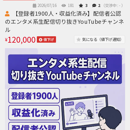
2026/07/16
181
3
2
（交渉中 : - ）
【登録者1900人・収益化済み】配信者公認
のエンタメ系生配信切り抜きYouTubeチャンネ
ル
120,000
¥
気になる（値下げ通知）
値下げ