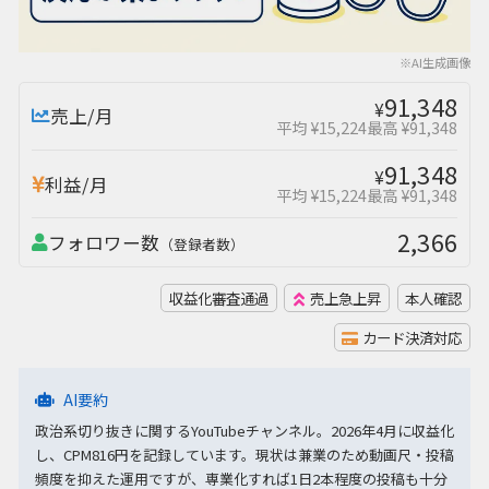
※AI生成画像
91,348
¥
売上/月
平均 ¥15,224
最高 ¥91,348
91,348
¥
利益/月
平均 ¥15,224
最高 ¥91,348
2,366
フォロワー数
（登録者数）
収益化審査通過
売上急上昇
本人確認
カード決済対応
AI要約
政治系切り抜きに関するYouTubeチャンネル。2026年4月に収益化
し、CPM816円を記録しています。現状は兼業のため動画尺・投稿
頻度を抑えた運用ですが、専業化すれば1日2本程度の投稿も十分