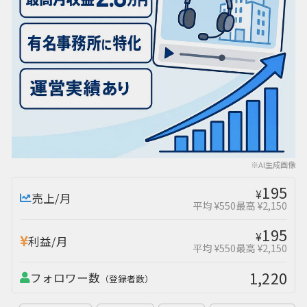
※AI生成画像
195
¥
売上/月
平均 ¥550
最高 ¥2,150
195
¥
利益/月
平均 ¥550
最高 ¥2,150
1,220
フォロワー数
（登録者数）