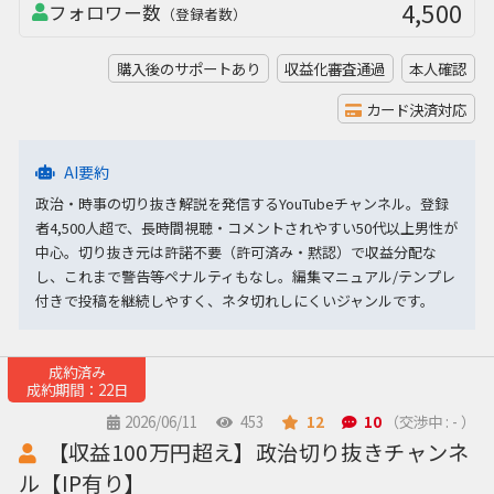
4,500
フォロワー数
（登録者数）
購入後のサポートあり
収益化審査通過
本人確認
カード決済対応
AI要約
政治・時事の切り抜き解説を発信するYouTubeチャンネル。登録
者4,500人超で、長時間視聴・コメントされやすい50代以上男性が
中心。切り抜き元は許諾不要（許可済み・黙認）で収益分配な
し、これまで警告等ペナルティもなし。編集マニュアル/テンプレ
付きで投稿を継続しやすく、ネタ切れしにくいジャンルです。
成約済み
成約期間：22日
2026/06/11
453
12
10
（交渉中 : - ）
【収益100万円超え】政治切り抜きチャンネ
ル【IP有り】