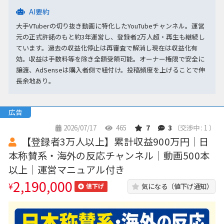
AI要約
大手VTuberの切り抜き動画に特化したYouTubeチャンネル。運営
元の正式許諾のもと約3年運営し、登録者2万人超・再生も継続し
ています。過去の収益化停止は再審査で解消し現在は収益化有
効。収益は手数料等を除き全額受領可能。オーナー権限で安全に
譲渡、AdSenseは購入者側で紐付け。投稿頻度を上げることで伸
長余地あり。
広告
2026/07/17
465
7
3
（交渉中 : 1 ）
【登録者3万人以上】累計収益900万円｜日
本称賛系・海外の反応チャンネル｜動画500本
以上｜運営マニュアル付き
2,190,000
¥
気になる（値下げ通知）
値下げ