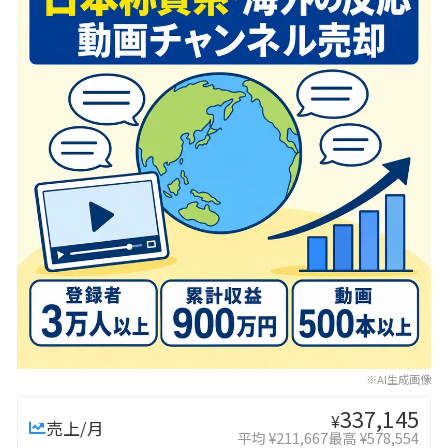
※AI生成画像
337,145
¥
売上/月
平均 ¥211,667
最高 ¥578,554