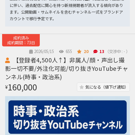
に伴い、過去配信に関心を持つ新規視聴者が流入する傾向があり
ます。公開動画・サムネイルを含むチャンネル一式をブランドア
カウントで移行予定です。
成約済み
成約期間：73日
2026/05/15
655
20
13
（交渉中 : - ）
【登録者4,500人↑】非属人/顔・声出し撮
影一切不要/外注化可能/切り抜きYouTubeチャ
ンネル(時事・政治系)
160,000
¥
気になる（値下げ通知）