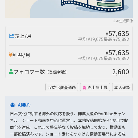
※AI生成画像
57,635
¥
売上/月
平均 ¥19,075
最高 ¥75,892
57,635
¥
利益/月
平均 ¥19,075
最高 ¥75,892
2,600
フォロワー数
（登録者数）
収益化審査通過
売上急上昇
本人確認
AI要約
日本文化に対する海外の反応を扱う、非属人型のYouTubeチャン
ネル。ショート動画を中心に運営し、本格投稿開始から1か月で収
益化を達成。これまで警告等なく投稿を継続しており、横動画も
一部投稿済みです。ショート素材をつなげた横動画展開による成