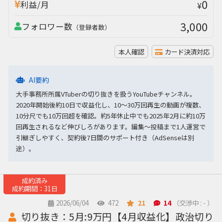
0
利益/月
¥
3,000
フォロワー数
（登録者数）
本人確認
カード決済対応
AI要約
大手事務所所属VTuberの切り抜きを扱うYouTubeチャンネル。
2020年開始後約10日で収益化し、10〜30万回再生の動画が複数、
10分尺でも10万回超を確認。約5年休止中でも2025年2月に約10万
回再生されるなど伸びしろがあります。編集〜投稿まで1人運営で
引継ぎしやすく、契約後7日間のサポート付き（AdSenseは別
途）。
成約済み
成約期間：31日
2026/06/04
472
21
14
（交渉中 : - ）
切り抜き：5月:9万円【4月収益化】政治切り