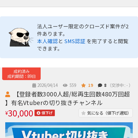
法人ユーザー限定のクローズド案件が2
件あります。
本人確認
と
SMS認証
を完了すると閲覧
できます。
成約済み
成約期間：89日
2026/04/14
559
19
8
（交渉中 : - ）
【登録者数3000人超/総再生回数480万回超
】有名Vtuberの切り抜きチャンネル
30,000
¥
気になる（値下げ通知）
値下げ