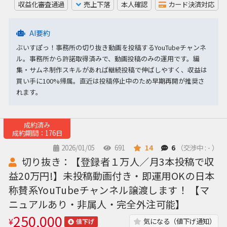
収益化審査通過
売上下落
本人確認
カード決済対応
AI要約
ぶいすぽっ！事務所の切り抜き動画を投稿するYouTubeチャンネ
ル。事務所から許諾取得済みで、動画投稿のみの運用です。編
集・サムネ制作スキルがあれば継続投稿で伸ばしやすく、収益は
買い手に100%帰属。直近は投稿停止中のため早期再開が推奨さ
れます。
成約済み
成約期間：176日
2026/01/05
691
14
6
（交渉中 : - ）
切り抜き：【登録者１万人／月3本投稿で収
益20万円!】未投稿動画付き・即運用OKの日本
称賛系YouTubeチャンネル譲渡します！ 【マ
ニュアルあり・非属人・完全外注可能】
250,000
¥
気になる（値下げ通知）
値下げ