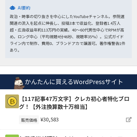
AI要約
政治・時事の切り抜きを中心にしたYouTubeチャンネル。参院選
関連の流入を起点に伸長し、投稿3本で収益化、登録者1.4万人
超・広告収益年約113万円の実績。40〜60代男性中心でRPMが高
め。ロング中心（平均視聴4分46秒、視聴率35%）。公式ガイド
ライン内で制作、費用0、ブランドアカで譲渡可。著作権警告1件
あり。
かんたんに買えるWordPressサイト
【117記事47万文字】クレカ初心者特化ブロ
グ！【外注換算数十万相当】
¥30,583
販売価格