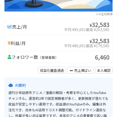
※AI生成画像
32,583
¥
売上/月
平均 ¥95,001
最高 ¥203,585
32,583
¥
利益/月
平均 ¥86,001
最高 ¥179,585
6,460
フォロワー数
（登録者数）
収益化審査通過
売上横ばい
本人確認
AI要約
週刊少年誌原作アニメ／漫画の解説・考察を中心としたYouTube
チャンネル。運営約2年で固定視聴者が多く、更新頻度が落ちても
収益が安定しやすい運用です。収益源はYouTubeのみ。編集は外
注化でき、台本もAI活用でコスト調整可能。ガイドライン違反な
し。休載が多い点は留意ですが、来年のアニメの重要章で追い風