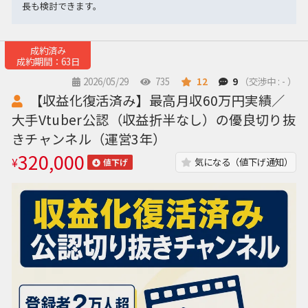
長も検討できます。
成約済み
成約期間：63日
2026/05/29
735
12
9
（交渉中 : - ）
【収益化復活済み】最高月収60万円実績／
大手Vtuber公認（収益折半なし）の優良切り抜
きチャンネル（運営3年）
320,000
¥
気になる（値下げ通知）
値下げ