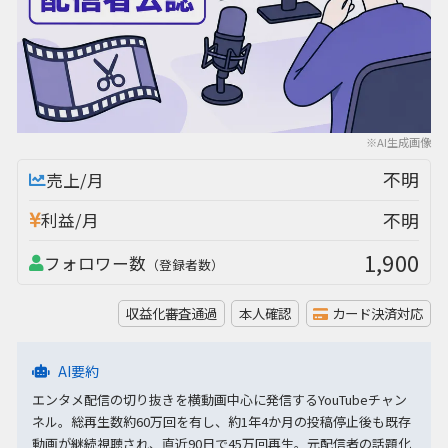
※AI生成画像
不明
売上/月
不明
利益/月
1,900
フォロワー数
（登録者数）
収益化審査通過
本人確認
カード決済対応
AI要約
エンタメ配信の切り抜きを横動画中心に発信するYouTubeチャン
ネル。総再生数約60万回を有し、約1年4か月の投稿停止後も既存
動画が継続視聴され、直近90日で45万回再生。元配信者の話題化