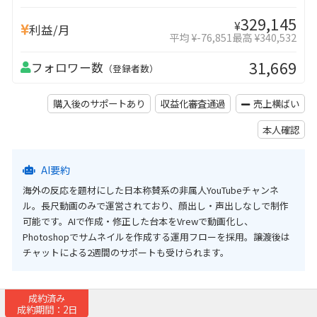
329,145
¥
利益/月
平均 ¥-76,851
最高 ¥340,532
31,669
フォロワー数
（登録者数）
購入後のサポートあり
収益化審査通過
売上横ばい
本人確認
AI要約
海外の反応を題材にした日本称賛系の非属人YouTubeチャンネ
ル。長尺動画のみで運営されており、顔出し・声出しなしで制作
可能です。AIで作成・修正した台本をVrewで動画化し、
Photoshopでサムネイルを作成する運用フローを採用。譲渡後は
チャットによる2週間のサポートも受けられます。
成約済み
成約期間：2日