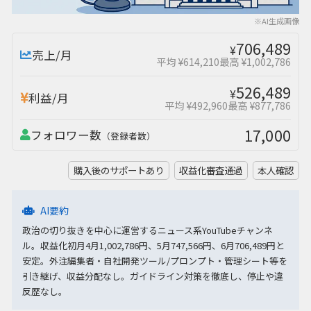
※AI生成画像
706,489
¥
売上/月
平均 ¥614,210
最高 ¥1,002,786
526,489
¥
利益/月
平均 ¥492,960
最高 ¥877,786
17,000
フォロワー数
（登録者数）
購入後のサポートあり
収益化審査通過
本人確認
AI要約
政治の切り抜きを中心に運営するニュース系YouTubeチャンネ
ル。収益化初月4月1,002,786円、5月747,566円、6月706,489円と
安定。外注編集者・自社開発ツール/プロンプト・管理シート等を
引き継げ、収益分配なし。ガイドライン対策を徹底し、停止や違
反歴なし。