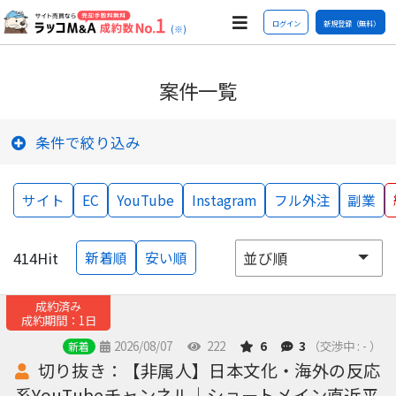
ログイン
新規登録（無料）
(※)
案件一覧
条件で絞り込み
サイト
EC
YouTube
Instagram
フル外注
副業
414
Hit
新着順
安い順
成約済み
成約期間：1日
2026/08/07
222
6
3
（交渉中 : - ）
新着
切り抜き：【非属人】日本文化・海外の反応
系YouTubeチャンネル｜ショートメイン直近平