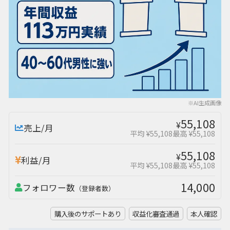
※AI生成画像
55,108
¥
売上/月
平均 ¥55,108
最高 ¥55,108
55,108
¥
利益/月
平均 ¥55,108
最高 ¥55,108
14,000
フォロワー数
（登録者数）
購入後のサポートあり
収益化審査通過
本人確認