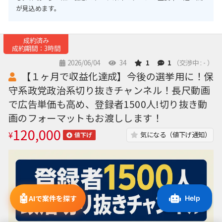
が見込めます。
成約済み
成約期間：3時間
2026/06/04
34
1
1
（交渉中 : - ）
【１ヶ月で収益化達成】今後の選挙用に！保
守系政党政治系切り抜きチャンネル！長尺動画
で広告単価も高め、登録者1500人!切り抜き動
画のフォーマットもお渡しします！
120,000
¥
気になる（値下げ通知）
値下げ
🤖
AIで案件を探す