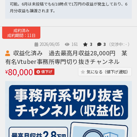
可能。6月は未投稿でも6/18時点で1万円の収益が発生しており、6
月分収益も譲渡されます。
成約済み
成約期間：11日
2026/06/05
161
3
3
（交渉中 : - ）
収益化済み 過去最高月収益28,000円 某
有名Vtuber事務所専門切り抜きチャンネル
80,000
¥
気になる（値下げ通知）
値下げ