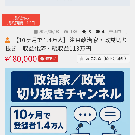
成約済み
成約期間：17日
2026/06/08
188
3
4
（交渉中 : - ）
【10ヶ月で1.4万人】注目政治家・政党切り
抜き｜収益化済・総収益113万円
480,000
¥
気になる（値下げ通知）
値下げ