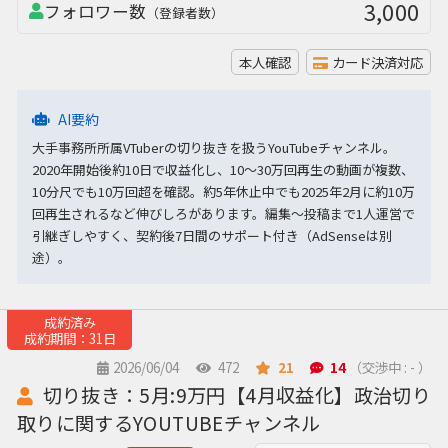
3,000
フォロワー数
（登録者数）
本人確認
カード決済対応
AI要約
大手事務所所属VTuberの切り抜きを扱うYouTubeチャンネル。
2020年開始後約10日で収益化し、10〜30万回再生の動画が複数、
10分尺でも10万回超を確認。約5年休止中でも2025年2月に約10万
回再生されるなど伸びしろがあります。編集〜投稿まで1人運営で
引継ぎしやすく、契約後7日間のサポート付き（AdSenseは別
途）。
成約済み
成約期間：31日
2026/06/04
472
21
14
（交渉中 : - ）
切り抜き：5月:9万円【4月収益化】政治切り
取りに関するYOUTUBEチャンネル