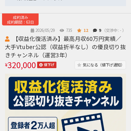
成約済み
成約期間：63日
2026/05/29
735
12
9
（交渉中 : - ）
【収益化復活済み】最高月収60万円実績／
大手Vtuber公認（収益折半なし）の優良切り抜
きチャンネル（運営3年）
320,000
¥
気になる（値下げ通知）
値下げ