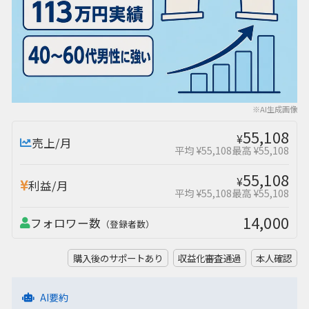
※AI生成画像
55,108
¥
売上/月
平均 ¥55,108
最高 ¥55,108
55,108
¥
利益/月
平均 ¥55,108
最高 ¥55,108
14,000
フォロワー数
（登録者数）
購入後のサポートあり
収益化審査通過
本人確認
AI要約