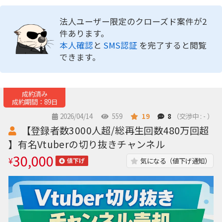
法人ユーザー限定のクローズド案件が2
件あります。
本人確認
と
SMS認証
を完了すると閲覧
できます。
成約済み
成約期間：89日
2026/04/14
559
19
8
（交渉中 : - ）
【登録者数3000人超/総再生回数480万回超
】有名Vtuberの切り抜きチャンネル
30,000
¥
気になる（値下げ通知）
値下げ