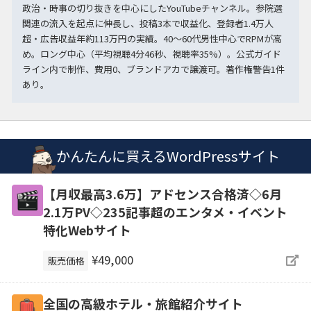
政治・時事の切り抜きを中心にしたYouTubeチャンネル。参院選
関連の流入を起点に伸長し、投稿3本で収益化、登録者1.4万人
超・広告収益年約113万円の実績。40〜60代男性中心でRPMが高
め。ロング中心（平均視聴4分46秒、視聴率35%）。公式ガイド
ライン内で制作、費用0、ブランドアカで譲渡可。著作権警告1件
あり。
かんたんに買えるWordPressサイト
【月収最高3.6万】アドセンス合格済◇6月
2.1万PV◇235記事超のエンタメ・イベント
特化Webサイト
¥49,000
販売価格
全国の高級ホテル・旅館紹介サイト