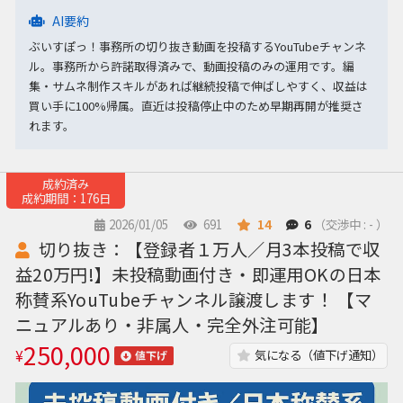
AI要約
ぶいすぽっ！事務所の切り抜き動画を投稿するYouTubeチャンネ
ル。事務所から許諾取得済みで、動画投稿のみの運用です。編
集・サムネ制作スキルがあれば継続投稿で伸ばしやすく、収益は
買い手に100%帰属。直近は投稿停止中のため早期再開が推奨さ
れます。
成約済み
成約期間：176日
2026/01/05
691
14
6
（交渉中 : - ）
切り抜き：【登録者１万人／月3本投稿で収
益20万円!】未投稿動画付き・即運用OKの日本
称賛系YouTubeチャンネル譲渡します！ 【マ
ニュアルあり・非属人・完全外注可能】
250,000
¥
気になる（値下げ通知）
値下げ