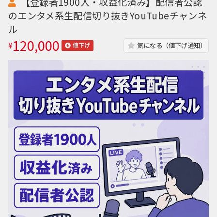
【登録者1900人・収益化済み】配信者公認
のエンタメ系生配信切り抜きYouTubeチャンネ
ル
120,000
¥
気になる（値下げ通知）
値下げ