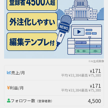
※AI生成画像
171
¥
売上/月
平均 ¥33,384
最高 ¥75,380
171
¥
利益/月
平均 ¥33,384
最高 ¥75,380
4,500
フォロワー数
（登録者数）