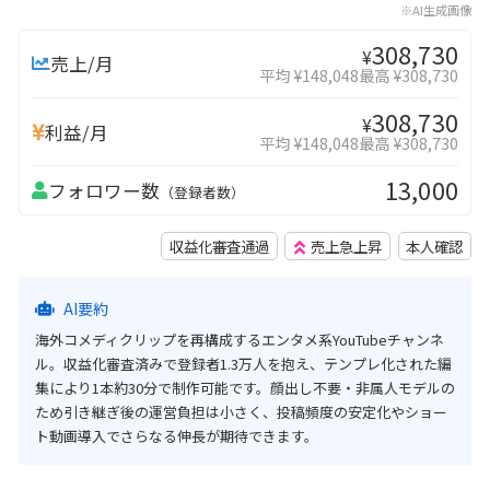
※AI生成画像
308,730
¥
売上/月
平均 ¥148,048
最高 ¥308,730
308,730
¥
利益/月
平均 ¥148,048
最高 ¥308,730
13,000
フォロワー数
（登録者数）
収益化審査通過
売上急上昇
本人確認
AI要約
海外コメディクリップを再構成するエンタメ系YouTubeチャンネ
ル。収益化審査済みで登録者1.3万人を抱え、テンプレ化された編
集により1本約30分で制作可能です。顔出し不要・非属人モデルの
ため引き継ぎ後の運営負担は小さく、投稿頻度の安定化やショー
ト動画導入でさらなる伸長が期待できます。