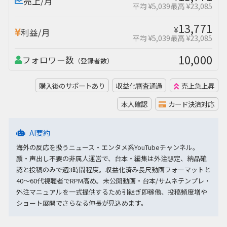
売上/月
平均 ¥5,039
最高 ¥23,085
13,771
¥
利益/月
平均 ¥5,039
最高 ¥23,085
10,000
フォロワー数
（登録者数）
購入後のサポートあり
収益化審査通過
売上急上昇
本人確認
カード決済対応
AI要約
海外の反応を扱うニュース・エンタメ系YouTubeチャンネル。
顔・声出し不要の非属人運営で、台本・編集は外注想定、納品確
認と投稿のみで週3時間程度。収益化済み長尺動画フォーマットと
40〜60代視聴者でRPM高め。未公開動画・台本/サムネテンプレ・
外注マニュアルを一式提供するため引継ぎ即稼働、投稿頻度増や
ショート展開でさらなる伸長が見込めます。