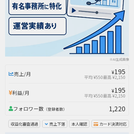
※AI生成画像
195
¥
売上/月
平均 ¥550
最高 ¥2,150
195
¥
利益/月
平均 ¥550
最高 ¥2,150
1,220
フォロワー数
（登録者数）
収益化審査通過
売上下落
本人確認
カード決済対応