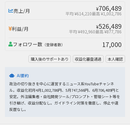
706,489
¥
売上/月
平均 ¥614,210
最高 ¥1,002,786
526,489
¥
利益/月
平均 ¥492,960
最高 ¥877,786
17,000
フォロワー数
（登録者数）
購入後のサポートあり
収益化審査通過
本人確認
AI要約
政治の切り抜きを中心に運営するニュース系YouTubeチャンネ
ル。収益化初月4月1,002,786円、5月747,566円、6月706,489円と
安定。外注編集者・自社開発ツール/プロンプト・管理シート等を
引き継げ、収益分配なし。ガイドライン対策を徹底し、停止や違
反歴なし。