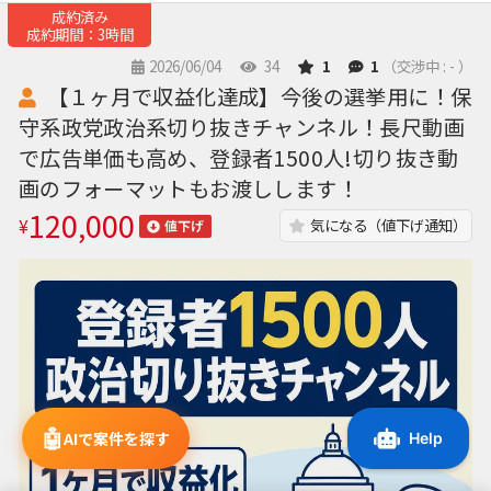
成約済み
成約期間：3時間
2026/06/04
34
1
1
（交渉中 : - ）
【１ヶ月で収益化達成】今後の選挙用に！保
守系政党政治系切り抜きチャンネル！長尺動画
で広告単価も高め、登録者1500人!切り抜き動
画のフォーマットもお渡しします！
120,000
¥
気になる（値下げ通知）
値下げ
🤖
AIで案件を探す