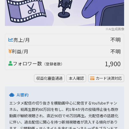
※AI生成画像
不明
売上/月
不明
利益/月
1,900
フォロワー数
（登録者数）
収益化審査通過
本人確認
カード決済対応
AI要約
エンタメ配信の切り抜きを横動画中心に発信するYouTubeチャン
ネル。総再生数約60万回を有し、約1年4か月の投稿停止後も既存
動画が継続視聴され、直近90日で45万回再生。元配信者の話題化
に伴い、過去配信に関心を持つ新規視聴者が流入する傾向があり
ます。公開動画・サムネイルを含むチャンネル一式をブランドア