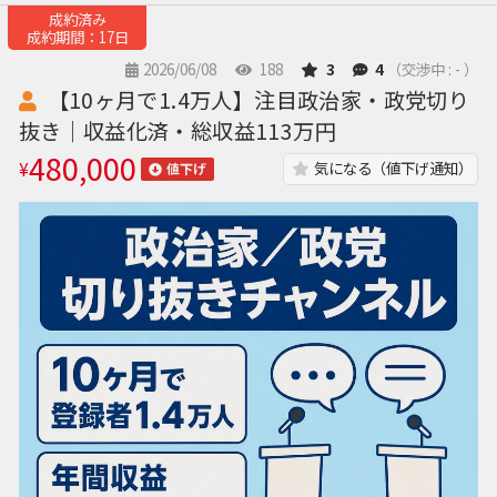
成約済み
成約期間：17日
2026/06/08
188
3
4
（交渉中 : - ）
【10ヶ月で1.4万人】注目政治家・政党切り
抜き｜収益化済・総収益113万円
480,000
¥
気になる（値下げ通知）
値下げ