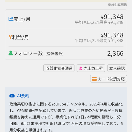
※AI生成画像
91,348
¥
売上/月
平均 ¥15,224
最高 ¥91,348
91,348
¥
利益/月
平均 ¥15,224
最高 ¥91,348
2,366
フォロワー数
（登録者数）
収益化審査通過
売上急上昇
本人確認
カード決済対応
AI要約
政治系切り抜きに関するYouTubeチャンネル。2026年4月に収益化
し、CPM816円を記録しています。現状は兼業のため動画尺・投稿
頻度を抑えた運用ですが、専業化すれば1日2本程度の投稿も十分
可能。6月は未投稿でも6/18時点で1万円の収益が発生しており、6
月分収益も譲渡されます。