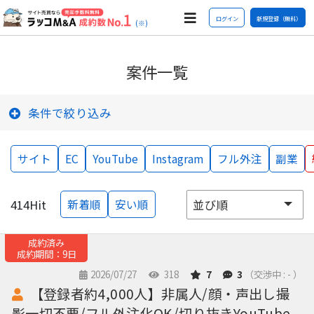
ログイン
新規登録（無料）
(※)
案件一覧
条件で絞り込み
サイト
EC
YouTube
Instagram
フル外注
副業
414
Hit
新着順
安い順
成約済み
成約期間：9日
2026/07/27
318
7
3
（交渉中 : - ）
【登録者約4,000人】非属人/顔・声出し撮
影一切不要/フル外注化OK/切り抜きYouTube