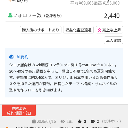
平均 ¥69,666
最高 ¥156,000
2,440
フォロワー数
（登録者数）
購入後のサポートあり
収益化審査通過
売上急上昇
本人確認
AI要約
シニア層向けの2ch朗読コンテンツに関するYouTubeチャンネル。
20〜40分の長尺動画を中心に、顔出し不要で1名でも運営可能で
す。登録者は約2,400人で、オリジナル台本を用いるため著作権リ
スクを抑えた運用が特徴。伸長したテーマ・構成・サムネイルの
型や制作フローを引き継げます。
成約済み
成約期間：2日
2026/07/16
181
3
2
（交渉中 : - ）