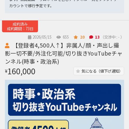
カウントで移行予定です。
成約済み
成約期間：73日
2026/05/15
655
20
13
（交渉中 : - ）
【登録者4,500人↑】非属人/顔・声出し撮
影一切不要/外注化可能/切り抜きYouTubeチャ
ンネル(時事・政治系)
160,000
¥
気になる（値下げ通知）