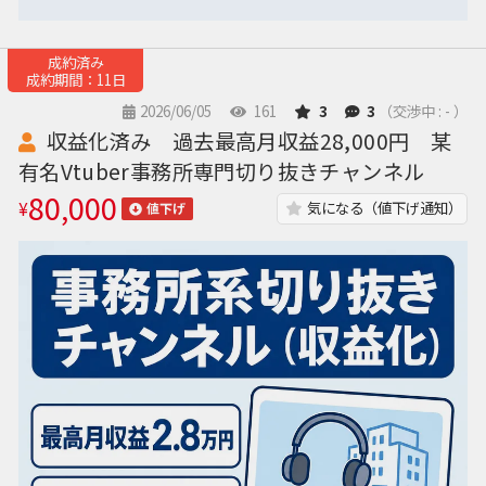
成約済み
成約期間：11日
2026/06/05
161
3
3
（交渉中 : - ）
収益化済み 過去最高月収益28,000円 某
有名Vtuber事務所専門切り抜きチャンネル
80,000
¥
気になる（値下げ通知）
値下げ