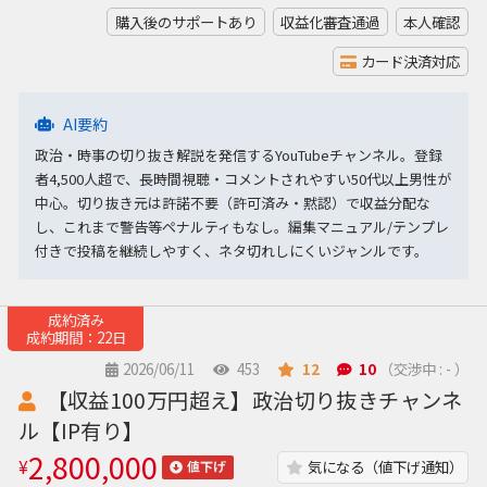
購入後のサポートあり
収益化審査通過
本人確認
カード決済対応
AI要約
政治・時事の切り抜き解説を発信するYouTubeチャンネル。登録
者4,500人超で、長時間視聴・コメントされやすい50代以上男性が
中心。切り抜き元は許諾不要（許可済み・黙認）で収益分配な
し、これまで警告等ペナルティもなし。編集マニュアル/テンプレ
付きで投稿を継続しやすく、ネタ切れしにくいジャンルです。
成約済み
成約期間：22日
2026/06/11
453
12
10
（交渉中 : - ）
【収益100万円超え】政治切り抜きチャンネ
ル【IP有り】
2,800,000
¥
気になる（値下げ通知）
値下げ