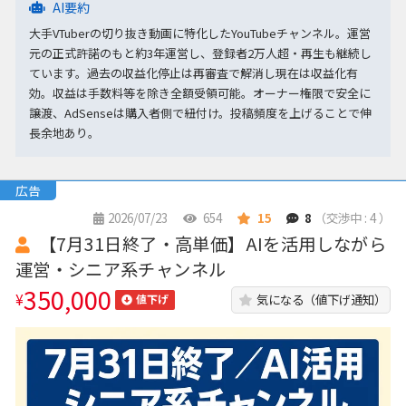
AI要約
大手VTuberの切り抜き動画に特化したYouTubeチャンネル。運営
元の正式許諾のもと約3年運営し、登録者2万人超・再生も継続し
ています。過去の収益化停止は再審査で解消し現在は収益化有
効。収益は手数料等を除き全額受領可能。オーナー権限で安全に
譲渡、AdSenseは購入者側で紐付け。投稿頻度を上げることで伸
長余地あり。
広告
2026/07/23
654
15
8
（交渉中 : 4 ）
【7月31日終了・高単価】AIを活用しながら
運営・シニア系チャンネル
350,000
¥
気になる（値下げ通知）
値下げ