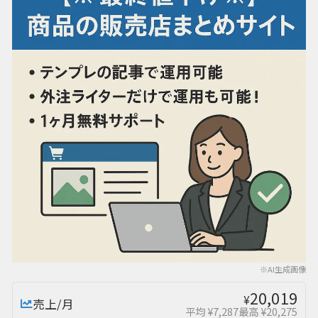
※AI生成画像
20,019
¥
売上/月
平均 ¥7,287
最高 ¥20,275