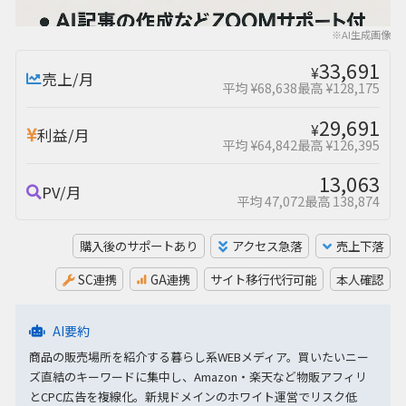
※AI生成画像
33,691
¥
売上/月
平均 ¥68,638
最高 ¥128,175
29,691
¥
利益/月
平均 ¥64,842
最高 ¥126,395
13,063
PV/月
平均 47,072
最高 138,874
購入後のサポートあり
アクセス急落
売上下落
SC連携
GA連携
サイト移行代行可能
本人確認
AI要約
商品の販売場所を紹介する暮らし系WEBメディア。買いたいニー
ズ直結のキーワードに集中し、Amazon・楽天など物販アフィリ
とCPC広告を複線化。新規ドメインのホワイト運営でリスク低