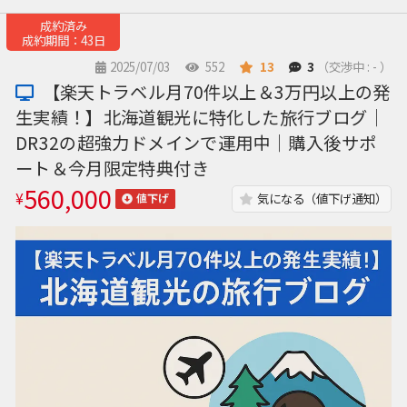
成約済み
成約期間：43日
2025/07/03
552
13
3
（交渉中 : - ）
【楽天トラベル月70件以上＆3万円以上の発
生実績！】北海道観光に特化した旅行ブログ｜
DR32の超強力ドメインで運用中｜購入後サポ
ート＆今月限定特典付き
560,000
¥
気になる（値下げ通知）
値下げ