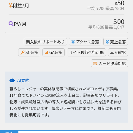
50
¥
利益/月
平均 ¥200
最高 ¥504
300
PV/月
平均 608
最高 1,647
購入後のサポートあり
アクセス急落
売上急落
SC連携
GA連携
サイト移行代行可能
本人確認
カード決済対応
AI要約
暮らし・レジャーの実体験記事で構成されたWEBメディア事業。
11年育てたドメインと継続流入を土台に、記事追加やリライト、
物販・成果報酬型広告の導入で短期間でも収益拡大を狙える伸び
しろが残されています。幅広いテーマに対応でき、雑記にも専門
特化にも発展可能です。