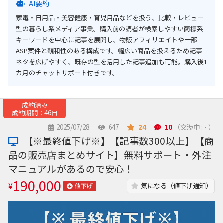
AI要約
家電・日用品・美容健康・育児用品などを扱う、比較・レビュー
型の暮らし系メディア事業。購入前の読者が検索しやすい商標系
キーワードを中心に記事を展開し、物販アフィリエイトや一部
ASP案件と親和性のある構成です。幅広い商品を扱えるため記事
ネタを広げやすく、既存の型を活用した記事追加も可能。購入後1
カ月のチャットサポート付きです。
成約済み
成約期間：46日
2025/07/28
647
24
10
（交渉中 : - ）
【※最終値下げ※】【記事数300以上】【商
品の販売店まとめサイト】無料サポート・外注
マニュアルがあるので安心！
190,000
¥
気になる（値下げ通知）
値下げ