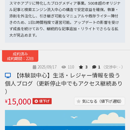
スマホアプリに特化したブログメディア事業。500本超のオリジナ
ル記事と検索エンジン流入中心の構造で安定収益を確保。執筆・
添削を外注化し、引き継ぎ可能なマニュアルや既存ライター陣付
きのため、1日1時間程度で運営可能。アップデートの影響を受け
ず成長を続けており、継続的な記事追加・リライトでさらなる拡
大が見込めます。
成約済み
成約期間：22日
2025/09/17
110
3
1
（交渉中 : - ）
【体験談中心】生活・レジャー情報を扱う
個人ブログ（更新停止中でもアクセス継続あり
）
15,000
¥
気になる（値下げ通知）
値下げ