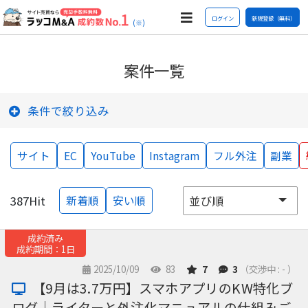
ログイン
新規登録（無料）
(※)
案件一覧
条件で絞り込み
サイト
EC
YouTube
Instagram
フル外注
副業
387
Hit
新着順
安い順
成約済み
成約期間：1日
2025/10/09
83
7
3
（交渉中 : - ）
【9月は3.7万円】スマホアプリのKW特化ブ
ログ｜ライターと外注化マニュアルの仕組みご