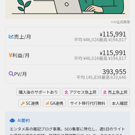
※AI生成画像
115,991
¥
売上/月
平均 ¥46,024
最高 ¥194,817
115,991
¥
利益/月
平均 ¥46,024
最高 ¥194,817
393,955
PV/月
平均 145,839
最高 633,646
購入後のサポートあり
アクセス急上昇
売上急上昇
SC連携
GA連携
サイト移行代行無料
本人確認
AI要約
エンタメ系の雑記ブログ事業。SEO集客に特化し、週5日のライト