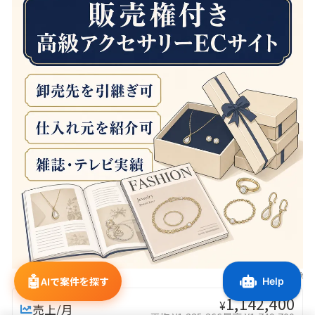
※AI生成画像
🤖
AIで案件を探す
1,142,400
¥
売上/月