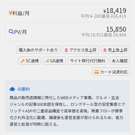
18,419
¥
利益/月
平均 ¥-280
最高 ¥18,419
15,850
PV/月
平均 10,911
最高 24,464
購入後のサポートあり
アクセス急上昇
売上急上昇
SC連携
GA連携
サイト移行代行無料
本人確認
カード決済対応
AI要約
商品の販売店情報に特化したWEBメディア事業。グルメ・生活
ジャンルの記事300本超を保有し、ロングテール型の安定集客とク
リック＋ASPの二重収益構造で高単価を実現。執筆フローが標準
化され外注化に最適、譲渡後も運営支援が受けられるため、省力
運営と拡張が同時に狙える。