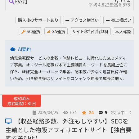
PV/月
平均 4,822
最高 6,878
購入後のサポートあり
アクセス横ばい
売上横ばい
SC連携
GA連携
サイト移行代行無料
本人確認
AI要約
幼児食宅配サービスの比較・体験レビューに特化したSEOメディ
ア事業。オリジナル記事17本で主要購買キーワードを長期上位に
保ち、ほぼ完全オーガニック集客。記事数が少なく運営負荷が軽
いため、引き継ぎ後はリライトやコンテンツ拡張で成長余地大。
成約済み
成約期間：81日
2025/04/25
634
24
5
（交渉中 : - ）
【収益経路多数、外注もしやすい】SEOを
主軸とした物販アフィリエイトサイト【独自要
素で差別化】