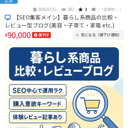
広告
2026/07/13
282
2
-
（交渉中 : - ）
【SEO集客メイン】暮らし系商品の比較・
レビュー型ブログ(美容・子育て・家電 etc.)
90,000
¥
気になる（値下げ通知）
値下げ