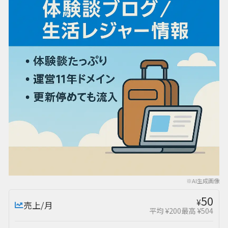
※AI生成画像
50
¥
売上/月
平均 ¥200
最高 ¥504