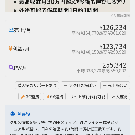
※AI生成画像
126,234
¥
売上/月
平均 ¥154,778
最高 ¥301,020
123,734
¥
利益/月
平均 ¥148,153
最高 ¥293,920
255,342
PV/月
平均 338,370
最高 559,832
購入後のサポートあり
アクセス横ばい
売上横ばい
SC連携
GA連携
サイト移行代行可能
本人確認
AI要約
グルメ情報を扱う特化型WEBメディア。外注ライター体制とマ
ニュアルが整い、日々の運営は約1時間で済む低工数モデル。約