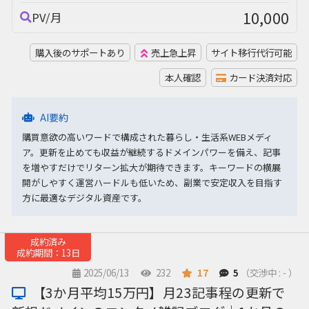
10,000
PV/月
購入後のサポートあり
売上急上昇
サイト移行代行可能
本人確認
カード決済対応
AI要約
購買意欲の高いワードで構成された暮らし・生活系WEBメディ
ア。更新を止めても収益が継続するドメインパワーを備え、記事
を増やすだけでリターン拡大が期待できます。キーワードの横展
開がしやすく運営ハードルも低いため、副業で安定収入を目指す
方に最適なデジタル資産です。
成約済み
成約期間：13日
2025/06/13
232
17
5
（交渉中 : - ）
【3か月平均15万円】月23記事程の更新で