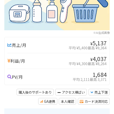
※AI生成画像
5,137
¥
売上/月
平均 ¥5,400
最高 ¥9,364
4,037
¥
利益/月
平均 ¥4,300
最高 ¥8,264
1,684
PV/月
平均 2,111
最高 3,371
購入後のサポートあり
アクセス横ばい
売上下落
GA連携
本人確認
カード決済対応