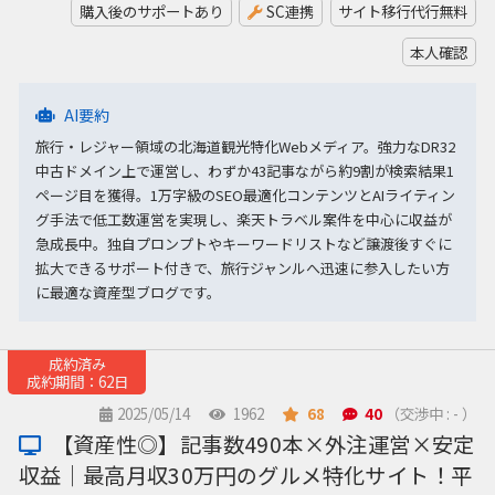
購入後のサポートあり
SC連携
サイト移行代行無料
本人確認
AI要約
旅行・レジャー領域の北海道観光特化Webメディア。強力なDR32
中古ドメイン上で運営し、わずか43記事ながら約9割が検索結果1
ページ目を獲得。1万字級のSEO最適化コンテンツとAIライティン
グ手法で低工数運営を実現し、楽天トラベル案件を中心に収益が
急成長中。独自プロンプトやキーワードリストなど譲渡後すぐに
拡大できるサポート付きで、旅行ジャンルへ迅速に参入したい方
に最適な資産型ブログです。
成約済み
成約期間：62日
2025/05/14
1962
68
40
（交渉中 : - ）
【資産性◎】記事数490本×外注運営×安定
収益｜最高月収30万円のグルメ特化サイト！平