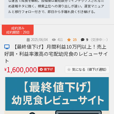
な運営で成長を継続。投稿後は最短数分でインデックスされるた
め速報ネタに強く、検索上位への滑り出しが速い。運営マニュア
ルと移行フォロー付きで、即日から手離れ良く引き継げる。
成約済み
成約期間：29日
2025/06/04
411
25
9
（交渉中 : - ）
【最終値下げ】月間利益10万円以上！売上
好調・利益率激高の宅配幼児食のレビューサイ
ト
1,600,000
¥
気になる（値下げ通知）
値下げ