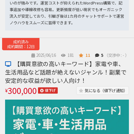
いのが強みです。運営コストが抑えられたWordPress構築で、記
事追加や導線改修も容易。更新頻度が低い現状でもオーガニック
流入が安定しており、引継ぎ後は1カ月のチャットサポートで運営
ノウハウをスムーズに習得できます。
成約済み
成約期間：12日
2025/06/16
181
11
5
（交渉中 : - ）
【購買意欲の高いキーワード】家電や車、
生活用品など話題が絶えないジャンル！副業で
安定的な収益が欲しい人向け！
300,000
¥
気になる（値下げ通知）
値下げ