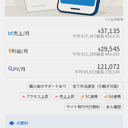
※AI生成画像
37,135
¥
売上/月
平均 ¥27,367
最高 ¥59,635
29,545
¥
利益/月
平均 ¥21,284
最高 ¥44,955
121,072
PV/月
平均 89,933
最高 139,548
購入後のサポートあり
全て外注運営（引継ぎ可能）
アクセス上昇
売上上昇
SC連携
GA連携
サイト移行代行無料
本人確認
AI要約