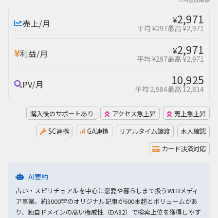
2,971
¥
売上/月
平均 ¥297
最高 ¥2,971
2,971
¥
利益/月
平均 ¥297
最高 ¥2,971
10,925
PV/月
平均 2,984
最高 12,814
購入後のサポートあり
アクセス急上昇
売上急上昇
SC連携
GA連携
リアルタイム譲渡
本人確認
カード決済対応
AI要約
占い・スピリチュアルを中心に恋愛や暮らしまで扱うWEBメディ
ア事業。約3000字のオリジナル記事が600本超とボリュームがあ
り、独自ドメインの高い権威性（DA32）で検索上位を獲得しやす