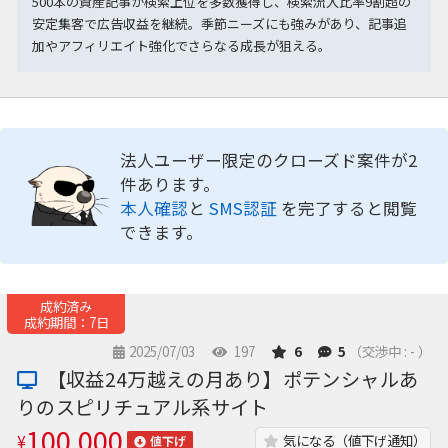
500本の資産記事が検索上位を多数獲得し、検索流入比率9割超の
安定集客で広告収益を継続。季節ニーズにも強みがあり、記事追
加やアフィリエイト強化でさらなる成長が狙える。
法人ユーザー限定のクローズド案件が2
件あります。
本人確認
と
SMS認証
を完了すると閲覧
できます。
成約済み
成約期間：7日
2025/07/03
197
6
5
（交渉中 : - ）
【収益24万越えの月あり】ポテンシャルあ
りのスピリチュアル系サイト
100,000
¥
気になる（値下げ通知）
値下げ