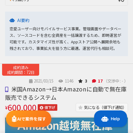
AI要約
恋愛ユーザー向けモバイルサービス事業。管理画面やデータベー
ス、ソースコードを含む全資産を一括譲渡するため、即時運営が
可能です。カスタマイズ性が高く、Appストア公開へ展開余地も
残されており、事業拡大を狙う方に最適。運営代行も相談可。
成約済み
成約期間：72日
2021/03/15
1146
3
17
（交渉中 : - ）
米国Amazon→日本Amazonに自動で無在庫
販売できるシステム
600,000
¥
気になる（値下げ通知）
値下げ
🤖
AIで案件を探す