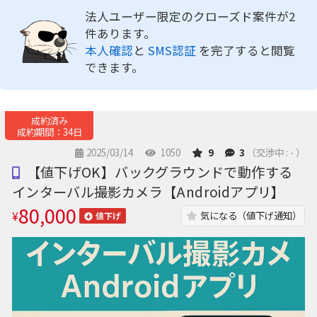
法人ユーザー限定のクローズド案件が2
件あります。
本人確認
と
SMS認証
を完了すると閲覧
できます。
成約済み
成約期間：34日
2025/03/14
1050
9
3
（交渉中 : - ）
【値下げOK】バックグラウンドで動作する
インターバル撮影カメラ【Androidアプリ】
80,000
¥
気になる（値下げ通知）
値下げ