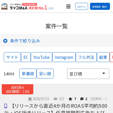
ログイン
新規登録（無料）
(※)
案件一覧
条件で絞り込み
サイト
EC
YouTube
Instagram
フル外注
副業
14
Hit
新着順
安い順
成約済み
成約期間：12日
2026/07/15
327
7
2
（交渉中 : - ）
【リリースから直近4か月のROAS平均約500
％・iOS版未リリース】任意視聴型広告および