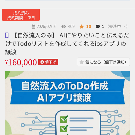
成約済み
成約期間：78日
2026/02/16
409
10
1
（交渉中 : - ）
【自然流入のみ】 AIにやりたいこと伝えるだ
けでTodoリストを作成してくれるiosアプリの
譲渡
160,000
¥
気になる（値下げ通知）
値下げ