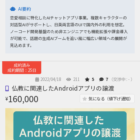
AI要約
恋愛相談に特化したAIチャットアプリ事業。複数キャラクターの
対話型AIがサポートし、日英両言語のUIで国内外の利用を想定。
ノーコード開発基盤のため非エンジニアでも機能拡張や課金導入
が可能で、話題の生成AIブームを追い風に幅広い領域への展開が
見込めます。
成約済み
成約期間：25日
2022/04/18
211
5
7
（交渉中 : - ）
仏教に関連したAndroidアプリの譲渡
160,000
¥
気になる（値下げ通知）