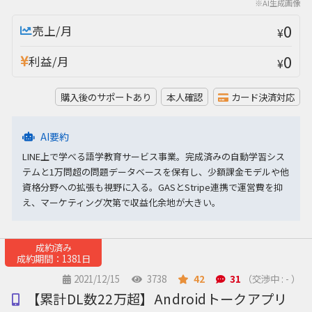
※AI生成画像
0
売上/月
¥
0
利益/月
¥
購入後のサポートあり
本人確認
カード決済対応
AI要約
LINE上で学べる語学教育サービス事業。完成済みの自動学習シス
テムと1万問超の問題データベースを保有し、少額課金モデルや他
資格分野への拡張も視野に入る。GASとStripe連携で運営費を抑
え、マーケティング次第で収益化余地が大きい。
成約済み
成約期間：1381日
2021/12/15
3738
42
31
（交渉中 : - ）
【累計DL数22万超】Androidトークアプリ