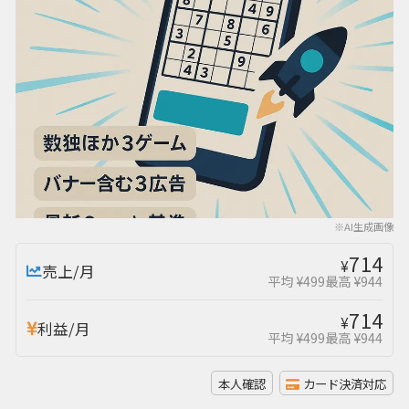
※AI生成画像
714
¥
売上/月
平均 ¥499
最高 ¥944
714
¥
利益/月
平均 ¥499
最高 ¥944
本人確認
カード決済対応