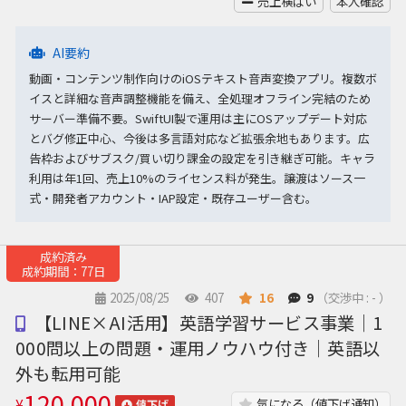
売上横ばい
本人確認
AI要約
動画・コンテンツ制作向けのiOSテキスト音声変換アプリ。複数ボ
イスと詳細な音声調整機能を備え、全処理オフライン完結のため
サーバー準備不要。SwiftUI製で運用は主にOSアップデート対応
とバグ修正中心、今後は多言語対応など拡張余地もあります。広
告枠およびサブスク/買い切り課金の設定を引き継ぎ可能。キャラ
利用は年1回、売上10%のライセンス料が発生。譲渡はソース一
式・開発者アカウント・IAP設定・既存ユーザー含む。
成約済み
成約期間：77日
2025/08/25
407
16
9
（交渉中 : - ）
【LINE×AI活用】英語学習サービス事業｜1
000問以上の問題・運用ノウハウ付き｜英語以
外も転用可能
120,000
¥
気になる（値下げ通知）
値下げ