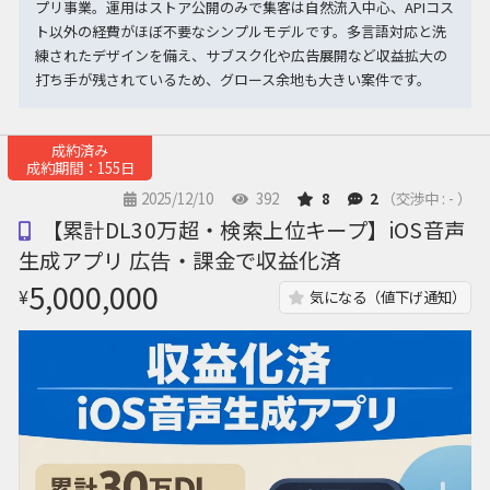
プリ事業。運用はストア公開のみで集客は自然流入中心、APIコス
ト以外の経費がほぼ不要なシンプルモデルです。多言語対応と洗
練されたデザインを備え、サブスク化や広告展開など収益拡大の
打ち手が残されているため、グロース余地も大きい案件です。
成約済み
成約期間：155日
2025/12/10
392
8
2
（交渉中 : - ）
【累計DL30万超・検索上位キープ】iOS音声
生成アプリ 広告・課金で収益化済
5,000,000
¥
気になる（値下げ通知）