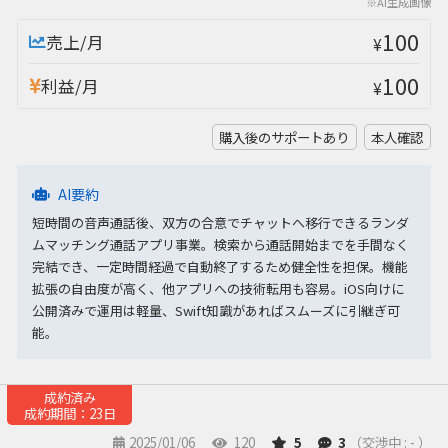
※AI生成画像
100
売上/月
¥
100
利益/月
¥
購入後のサポートあり
本人確認
AI要約
短時間の音声通話後、双方の合意でチャットへ移行できるランダ
ムマッチング通話アプリ事業。検索から通話開始までを手間なく
完結でき、一定時間経過で自動終了するため健全性を担保。機能
拡張の自由度が高く、他アプリへの技術転用も容易。iOS向けに
公開済みで運用は軽量、Swift知識があればスムーズに引継ぎ可
能。
成約済み
成約期間：23日
2025/01/06
120
5
3
（交渉中 : - ）