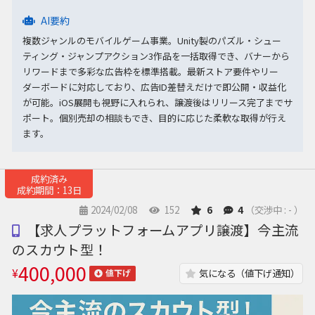
AI要約
複数ジャンルのモバイルゲーム事業。Unity製のパズル・シュー
ティング・ジャンプアクション3作品を一括取得でき、バナーから
リワードまで多彩な広告枠を標準搭載。最新ストア要件やリー
ダーボードに対応しており、広告ID差替えだけで即公開・収益化
が可能。iOS展開も視野に入れられ、譲渡後はリリース完了までサ
ポート。個別売却の相談もでき、目的に応じた柔軟な取得が行え
ます。
成約済み
成約期間：13日
2024/02/08
152
6
4
（交渉中 : - ）
【求人プラットフォームアプリ譲渡】今主流
のスカウト型！
400,000
¥
気になる（値下げ通知）
値下げ