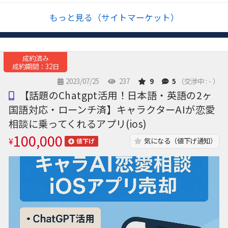
もっと見る（サイトマーケット）
成約済み
成約期間：32日
2023/07/25
237
9
5
（交渉中 : - ）
【話題のChatgpt活用！日本語・英語の2ヶ
国語対応・ローンチ済】キャラクターAIが恋愛
相談に乗ってくれるアプリ(ios)
100,000
¥
気になる（値下げ通知）
値下げ