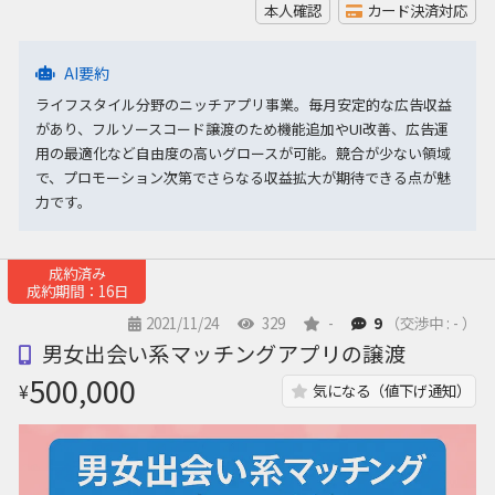
本人確認
カード決済対応
AI要約
ライフスタイル分野のニッチアプリ事業。毎月安定的な広告収益
があり、フルソースコード譲渡のため機能追加やUI改善、広告運
用の最適化など自由度の高いグロースが可能。競合が少ない領域
で、プロモーション次第でさらなる収益拡大が期待できる点が魅
力です。
成約済み
成約期間：16日
2021/11/24
329
-
9
（交渉中 : - ）
男女出会い系マッチングアプリの譲渡
500,000
¥
気になる（値下げ通知）