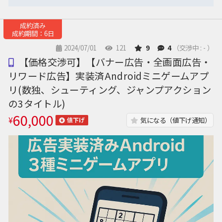
成約済み
成約期間：6日
2024/07/01
121
9
4
（交渉中 : - ）
【価格交渉可】【バナー広告・全画面広告・
リワード広告】実装済Androidミニゲームアプ
リ(数独、シューティング、ジャンプアクション
の3タイトル)
60,000
¥
気になる（値下げ通知）
値下げ