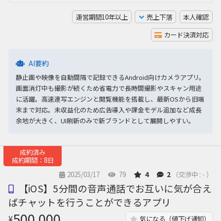
運営期間10年以上
売上下落
本人確認
カード決済対応
AI要約
静止画や映像を自動間隔で記録できるAndroid向けカメラアプリ。
画面消灯中も撮影が続くため省電力で長時間撮影やスキャン用途
に活躍。高速連写エンジンと閲覧機能を搭載し、最新OSから旧端
末まで対応。未収益化のため広告導入や課金モデル追加など成長
余地が大きく、UI刷新のみで新ブランドとして展開しやすい。
成約済み
成約期間：8日
2025/03/17
79
4
2
（交渉中 : - ）
【iOS】5分間の音声通話でお互いに気が合え
ばチャットを行うことができるアプリ
500,000
¥
気になる（値下げ通知）