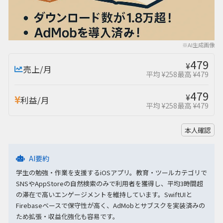
※AI生成画像
479
¥
売上/月
平均 ¥258
最高 ¥479
479
¥
利益/月
平均 ¥258
最高 ¥479
本人確認
AI要約
学生の勉強・作業を支援するiOSアプリ。教育・ツールカテゴリで
SNSやAppStoreの自然検索のみで利用者を獲得し、平均3時間超
の滞在で高いエンゲージメントを維持しています。SwiftUIと
Firebaseベースで保守性が高く、AdMobとサブスクを実装済みの
ため拡張・収益化強化も容易です。