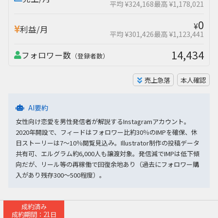
平均 ¥324,168
最高 ¥1,178,021
0
¥
利益/月
平均 ¥301,426
最高 ¥1,123,441
14,434
フォロワー数
（登録者数）
売上急落
本人確認
AI要約
女性向け恋愛を男性発信者が解説するInstagramアカウント。
2020年開設で、フィードはフォロワー比約30％のIMPを確保、休
日ストーリーは7〜10％閲覧見込み。Illustrator制作の投稿データ
共有可、エルグラム約6,000人も譲渡対象。発信減でIMPは低下傾
向だが、リール等の再稼働で回復余地あり（過去にフォロワー購
入があり残存300〜500程度）。
成約済み
成約期間：21日