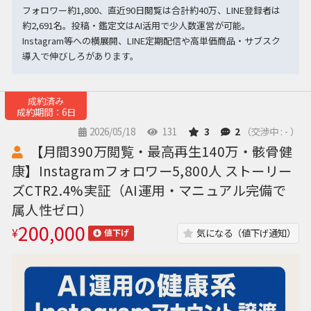
フォロワー約1,800、直近90日閲覧は合計約40万、LINE登録者は
約2,691名。投稿・鑑定文はAI活用で少人数運営が可能。
Instagram等への横展開、LINE定期配信や高単価商品・サブスク
導入で伸びしろがあります。
成約済み
成約期間：6日
2026/05/18
131
3
2
（交渉中 : - ）
【月間390万閲覧・最高再生140万・骸骨健
康】Instagramフォロワー5,800人 ストーリー
ズCTR2.4%実証（AI運用・マニュアル完備で
属人性ゼロ）
200,000
¥
気になる（値下げ通知）
値下げ