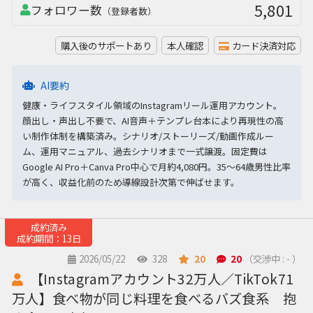
5,801
フォロワー数
（登録者数）
購入後のサポートあり
本人確認
カード決済対応
AI要約
健康・ライフスタイル領域のInstagramリール運用アカウント。
顔出し・声出し不要で、AI音声＋テンプレ台本により再現性の高
い制作体制を構築済み。シナリオ/ストーリーズ/動画作成ルー
ム、運用マニュアル、過去シナリオまで一式譲渡。固定費は
Google AI Pro＋Canva Pro中心で月約4,080円。35〜64歳男性比率
が高く、収益化前のため導線設計次第で伸ばせます。
成約済み
成約期間：13日
2026/05/22
328
20
20
（交渉中 : - ）
【Instagramアカウント32万人／TikTok71
万人】食べ物が同じ料理を食べるバズ食系 抱