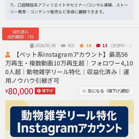
り、口座開設系アフィリエイトやセミナー/コンサル導線、ストー
リー教育・コンテンツ販売など多様に展開できます。
成約済み
成約期間：7日
2026/05/26
410
16
13
（交渉中 : - ）
【ペット系Instagramアカウント】最高56
万再生・複数動画10万再生超｜フォロワー4,10
0人超｜動物雑学リール特化｜収益化済み｜運
用ノウハウ引継ぎ可
80,000
¥
気になる（値下げ通知）
値下げ