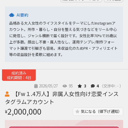
AI要約
品格ある大人女性のライフスタイルをテーマにしたInstagramア
カウント。所作・暮らし・自分を整える気づきなどをリール中心
に発信し、ジャンル横断で届く設計です。女性比率70%で35歳以
上が多数。顔出し不要・属人性なし、運用テンプレ/制作フォー
マット譲渡で引継ぎも容易。未収益化のためPR・アフィリエイト
等の収益設計を柔軟に組めます。
成約済み
成約期間：4日
2026/05/27
95
3
4
（交渉中 : - ）
【Fw１.4万人】非属人女性向け恋愛インス
タグラムアカウント
2,000,000
¥
気になる（値下げ通知）