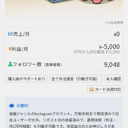
※AI生成画像
0
売上/月
¥
-5,000
¥
利益/月
平均 ¥-5,000
最高 ¥-5,000
9,048
フォロワー数
（登録者数）
購入後のサポートあり
全て外注運営（引継ぎ可能）
本人確認
カード決済対応
AI要約
金融ジャンルのInstagramアカウント。万垢手前まで育成済みで日
本ユーザーが大半。リポスト元の承諾済みで、運用体制（外注・
月1万円程度）も引継ぎ可能です。未収益化のため伸びしろがあ