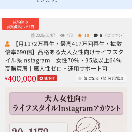
できます。
成約済み
成約期間：61日
2026/05/07
473
10
6
（交渉中 : - ）
【月1172万再生・最高417万回再生・拡散
倍率690倍】品格ある大人女性向けライフスタ
イル系Instagram｜女性70%・35歳以上64%
高購買層｜属人性ゼロ・運用サポート可
400,000
¥
気になる（値下げ通知）
値下げ