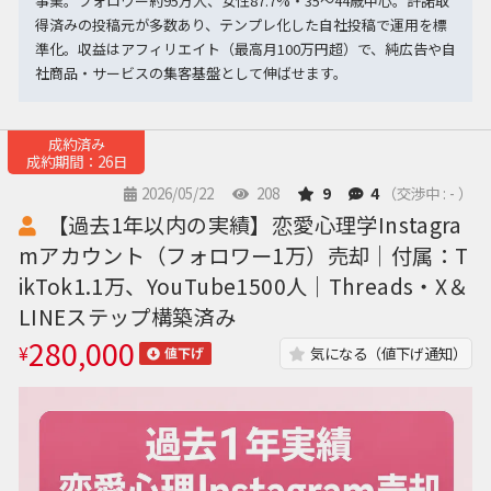
事業。フォロワー約95万人、女性87.7%・35〜44歳中心。許諾取
得済みの投稿元が多数あり、テンプレ化した自社投稿で運用を標
準化。収益はアフィリエイト（最高月100万円超）で、純広告や自
社商品・サービスの集客基盤として伸ばせます。
成約済み
成約期間：26日
2026/05/22
208
9
4
（交渉中 : - ）
【過去1年以内の実績】恋愛心理学Instagra
mアカウント（フォロワー1万）売却｜付属：T
ikTok1.1万、YouTube1500人｜Threads・X＆
LINEステップ構築済み
280,000
¥
気になる（値下げ通知）
値下げ