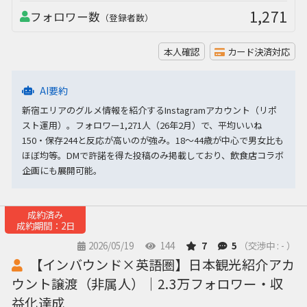
1,271
フォロワー数
（登録者数）
本人確認
カード決済対応
AI要約
新宿エリアのグルメ情報を紹介するInstagramアカウント（リポ
スト運用）。フォロワー1,271人（26年2月）で、平均いいね
150・保存244と反応が高いのが強み。18〜44歳が中心で男女比も
ほぼ均等。DMで許諾を得た投稿のみ掲載しており、飲食店コラボ
企画にも展開可能。
成約済み
成約期間：2日
2026/05/19
144
7
5
（交渉中 : - ）
【インバウンド×英語圏】日本観光紹介アカ
ウント譲渡（非属人）｜2.3万フォロワー・収
益化達成