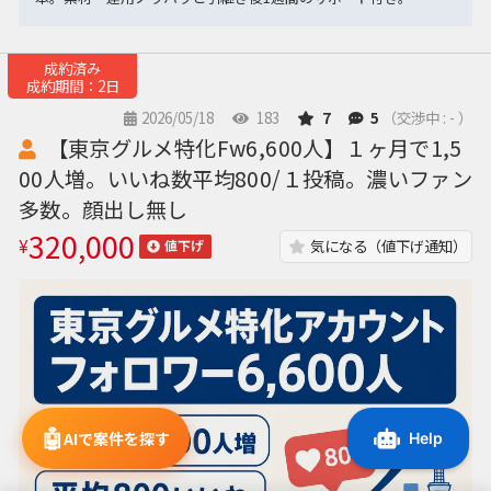
成約済み
成約期間：2日
2026/05/18
183
7
5
（交渉中 : - ）
【東京グルメ特化Fw6,600人】１ヶ月で1,5
00人増。いいね数平均800/１投稿。濃いファン
多数。顔出し無し
320,000
¥
気になる（値下げ通知）
値下げ
🤖
AIで案件を探す