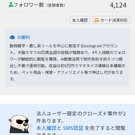
4,124
フォロワー数
（登録者数）
本人確認
カード決済対応
AI要約
動物雑学・癒し系リールを中心に発信するInstagramアカウン
ト。犬猫ネタで30万再生超の投稿が複数あり、4千人規模のフォロ
ワーが継続的に閲覧を獲得。AI画像活用で制作負担を抑えつつ顔
出し不要で運用可能。収益は約3万円でマネタイズ導線は未構築の
ため、ペット用品・保険・アフィリエイト等で伸ばし代がありま
す。
法人ユーザー限定のクローズド案件が2
件あります。
本人確認
と
SMS認証
を完了すると閲覧