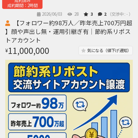
成約済み
成約期間：2時間
2026/06/03
28
3
2
（交渉中 : - ）
【フォロワー約98万人／昨年売上700万円超
】顔や声出し無・運用引継ぎ有｜節約系リポス
トアカウント
11,000,000
¥
気になる（値下げ通知）