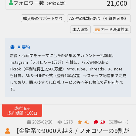
21,000
フォロワー数
（登録者数）
購入後のサポートあり
ASP特別単価あり（引継ぎ可能）
本人確認
カード決済対応
AI要約
恋愛・心理学をテーマにしたSNS集客アカウント一括譲渡。
Instagram（フォロワー1万超）を軸に、バズ実績のある
TikTok（年間総再生2,500万超）やYouTube、Threads、X、note
も付属。SNS→LINE公式（登録100名超）→ステップ配信まで完成
しており、購入後すぐに自社サービス等へ差し替えて運用可能で
す。
成約済み
成約期間：160日
2026/02/20
1278
41
28
（交渉中 : - ）
【金融系で9000人越え / フォロワーの9割が