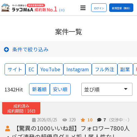
ログイン
新規登録（無料）
(※)
案件一覧
条件で絞り込み
サイト
EC
YouTube
Instagram
フル外注
副業
1342
Hit
新着順
安い順
成約済み
成約期間：16日
2026/05/25
329
10
7
（交渉中 : - ）
【驚異の1000いいね超】フォロワー7800人
・バズ連発の超優良グルメ垢！属人性なし