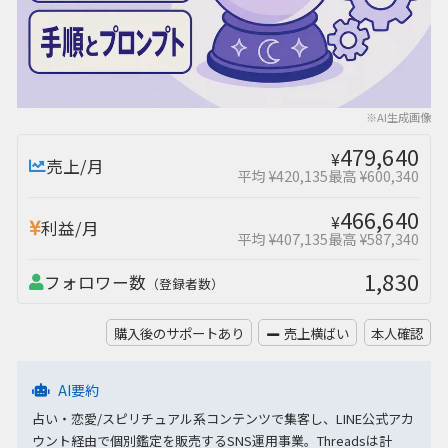
※AI生成画像
479,640
¥
売上/月
平均 ¥420,135
最高 ¥600,340
466,640
¥
利益/月
平均 ¥407,135
最高 ¥587,340
1,830
フォロワー数
（登録者数）
購入後のサポートあり
売上横ばい
本人確認
AI要約
占い・恋愛/スピリチュアル系コンテンツで集客し、LINE公式アカ
ウント経由で個別鑑定を販売するSNS運用事業。Threadsは計