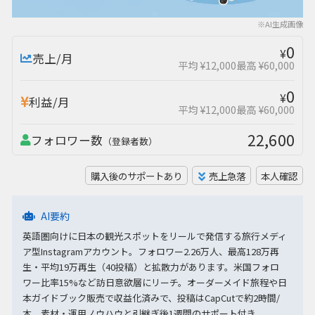
※AI生成画像
0
¥
売上/月
平均 ¥12,000
最高 ¥60,000
0
¥
利益/月
平均 ¥12,000
最高 ¥60,000
22,600
フォロワー数
（登録者数）
購入後のサポートあり
売上急落
本人確認
AI要約
英語圏向けに日本の観光スポットをリールで発信する旅行メディ
ア型Instagramアカウント。フォロワー2.26万人、最高128万再
生・平均19万再生（40投稿）と拡散力があります。米国フォロ
ワー比率15%など訪日意欲層にリーチ。オーダーメイド旅程や日
本ガイドブック販売で収益化済みで、投稿はCapCutで約2時間/
本。素材・運用ノウハウと引継ぎ後1週間のサポート付き。