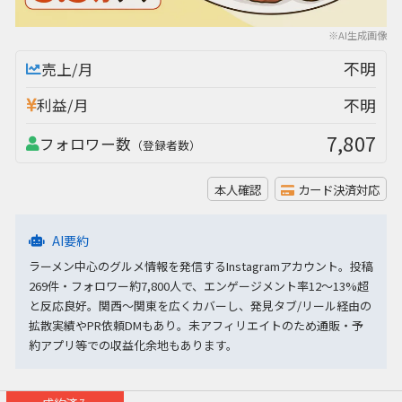
※AI生成画像
不明
売上/月
不明
利益/月
7,807
フォロワー数
（登録者数）
本人確認
カード決済対応
AI要約
ラーメン中心のグルメ情報を発信するInstagramアカウント。投稿
269件・フォロワー約7,800人で、エンゲージメント率12〜13%超
と反応良好。関西〜関東を広くカバーし、発見タブ/リール経由の
拡散実績やPR依頼DMもあり。未アフィリエイトのため通販・予
約アプリ等での収益化余地もあります。