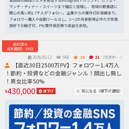
実訪問の関西グルメを発信するInstagramアカウント。カフェ・
ランチ・ディナー・スイーツまで幅広く投稿し、地域の飲食店に
関心の高い約1.7千人がフォロー。企業からの案件打診実績あり。
フォロワー購入や自動ツールなし。1〜2か月更新停止中だが状態
良好で引継ぎ可、PR/案件受託等で収益化余地。
成約済み
成約期間：64日
2026/05/12
668
26
21
（交渉中 : - ）
【直近30日2500万PV】フォロワー1.4万人
！節約・投資などの金融ジャンル！顔出し無し
！男女比率50%
430,000
¥
気になる（値下げ通知）
値下げ