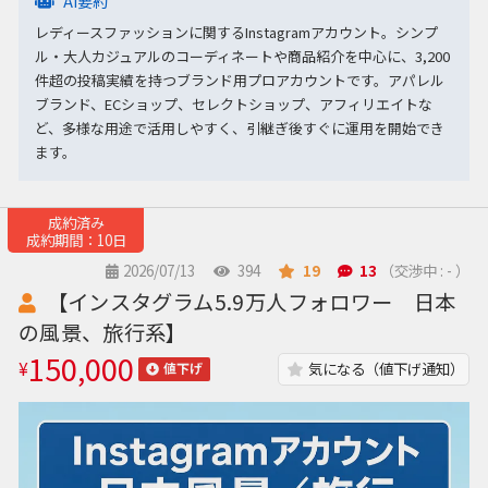
AI要約
レディースファッションに関するInstagramアカウント。シンプ
ル・大人カジュアルのコーディネートや商品紹介を中心に、3,200
件超の投稿実績を持つブランド用プロアカウントです。アパレル
ブランド、ECショップ、セレクトショップ、アフィリエイトな
ど、多様な用途で活用しやすく、引継ぎ後すぐに運用を開始でき
ます。
成約済み
成約期間：10日
2026/07/13
394
19
13
（交渉中 : - ）
【インスタグラム5.9万人フォロワー 日本
の風景、旅行系】
150,000
¥
気になる（値下げ通知）
値下げ