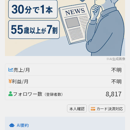
※AI生成画像
不明
売上/月
不明
利益/月
8,817
フォロワー数
（登録者数）
本人確認
カード決済対応
AI要約