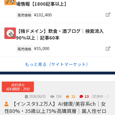
場情報【1800記事以上】
¥102,400
販売価格
【強ドメイン】飲食・酒ブログ｜検索流入
90％以上｜記事60本
¥55,000
販売価格
もっと見る（サイトマーケット）
成約済み
成約期間：29日
2026/06/01
336
21
13
（交渉中 : - ）
【インスタ3.2万人】AI健康/美容系ch｜女
性80%・35歳以上75%高購買層｜属人性ゼロ