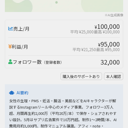
※AI生成画像
100,000
¥
売上/月
平均 ¥25,000
最高 ¥100,000
95,000
¥
利益/月
平均 ¥21,250
最高 ¥95,000
32,000
フォロワー数
（登録者数）
購入後のサポートあり
本人確認
AI要約
女性の生理・PMS・妊活・腸活・美肌などをAIキャラクターが解
説するInstagramリール中心のメディア事業。フォロワー3万人
超、月間再生約2,000万（平均20万/本）で保存・シェアされやす
い設計。5月はサプリ広告案件で10万円超。制作1～2時間/本、AI
費用月約3,000円、制作マニュアル譲渡。アフィ・note・