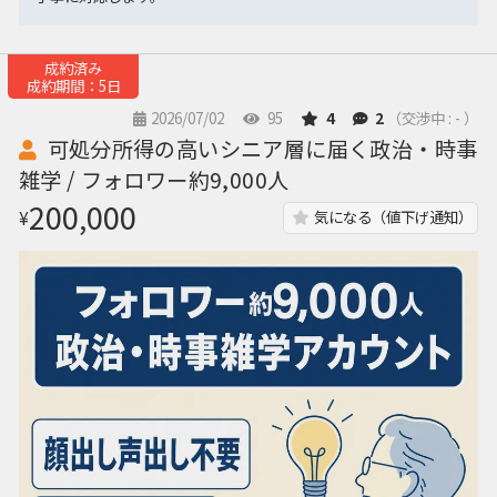
成約済み
成約期間：5日
2026/07/02
95
4
2
（交渉中 : - ）
可処分所得の高いシニア層に届く政治・時事
雑学 / フォロワー約9,000人
200,000
¥
気になる（値下げ通知）