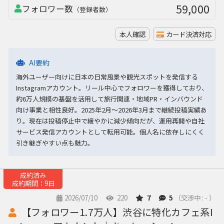
59,000
フォロワー数
（登録者数）
本人確認
カード決済対応
AI要約
海外ユーザー向けに日本の日常風景や観光スポットを発信する
Instagramアカウント。リール中心でフォロワーを獲得しており、
約6万人規模の基盤を活用して旅行関連・地域PR・インバウンド
向け事業と相性良好。2025年2月〜2026年3月まで継続投稿実績あ
り。現在は投稿停止中で緩やかに減少傾向だが、運用再開や自社
サービス発信アカウントとして転用可能。個人名に依存しにくく
引き継ぎやすい点も魅力。
成約済み
成約期間：9日
2026/07/10
220
7
5
（交渉中 : - ）
【フォロワー1.7万人】渋谷に特化カフェ系I