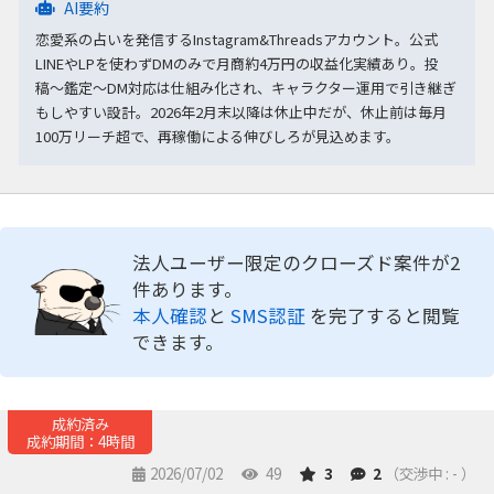
AI要約
恋愛系の占いを発信するInstagram&Threadsアカウント。公式
LINEやLPを使わずDMのみで月商約4万円の収益化実績あり。投
稿〜鑑定〜DM対応は仕組み化され、キャラクター運用で引き継ぎ
もしやすい設計。2026年2月末以降は休止中だが、休止前は毎月
100万リーチ超で、再稼働による伸びしろが見込めます。
法人ユーザー限定のクローズド案件が2
件あります。
本人確認
と
SMS認証
を完了すると閲覧
できます。
成約済み
成約期間：4時間
2026/07/02
49
3
2
（交渉中 : - ）