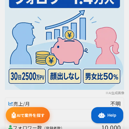
※AI生成画像
不明
売上/月
🤖
不明
利益/月
AIで案件を探す
10,000
フォロワー数
（登録者数）