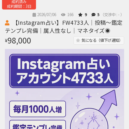
成約済み
成約期間：3日
2026/07/06
166
9
5
（交渉中 : - ）
【Instagram占い】FW4733人｜投稿〜鑑定
テンプレ完備｜属人性なし｜マネタイズ◉
98,000
¥
気になる（値下げ通知）