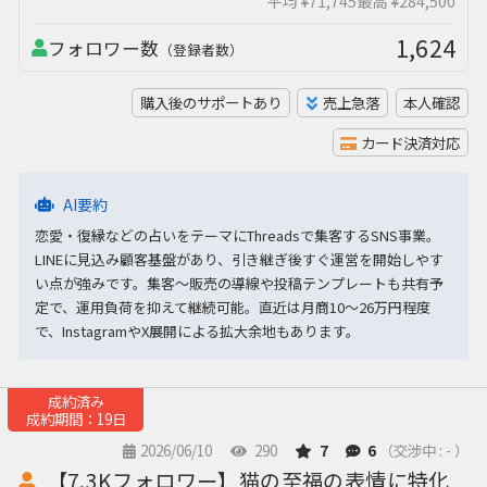
平均 ¥71,745
最高 ¥284,500
1,624
フォロワー数
（登録者数）
購入後のサポートあり
売上急落
本人確認
カード決済対応
AI要約
恋愛・復縁などの占いをテーマにThreadsで集客するSNS事業。
LINEに見込み顧客基盤があり、引き継ぎ後すぐ運営を開始しやす
い点が強みです。集客〜販売の導線や投稿テンプレートも共有予
定で、運用負荷を抑えて継続可能。直近は月商10〜26万円程度
で、InstagramやX展開による拡大余地もあります。
成約済み
成約期間：19日
2026/06/10
290
7
6
（交渉中 : - ）
【7.3Kフォロワー】猫の至福の表情に特化