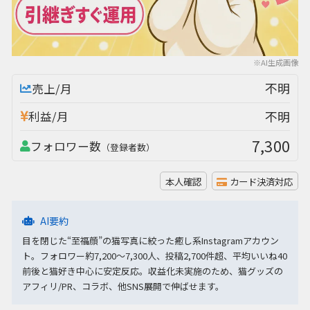
※AI生成画像
不明
売上/月
不明
利益/月
7,300
フォロワー数
（登録者数）
本人確認
カード決済対応
AI要約
目を閉じた“至福顔”の猫写真に絞った癒し系Instagramアカウン
ト。フォロワー約7,200〜7,300人、投稿2,700件超、平均いいね40
前後と猫好き中心に安定反応。収益化未実施のため、猫グッズの
アフィリ/PR、コラボ、他SNS展開で伸ばせます。