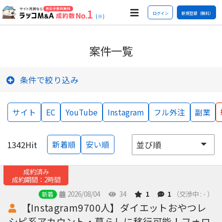
ログイン
新規登録（無料）
(※)
案件一覧
条件で絞り込み
サイト
EC
YouTube
Instagram
フル外注
副業
1342
Hit
新着順
安い順
成約済み
成約期間：2時間
2026/08/04
34
1
1
（交渉中 : - ）
新着
【Instagram9700人】ダイエットおやつレ
シピ系アカウント・暮らしに移行可能！フォロ