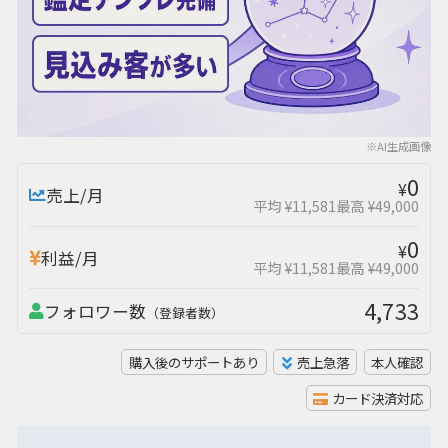
※AI生成画像
0
¥
売上/月
平均 ¥11,581
最高 ¥49,000
0
¥
利益/月
平均 ¥11,581
最高 ¥49,000
4,733
フォロワー数
（登録者数）
購入後のサポートあり
売上急落
本人確認
カード決済対応