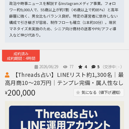
政治や時事ニュースを解説するInstagramメディア事業。フォロ
ワー約9,000人で、55歳以上が約7割（45歳以上で約85%）と高年
齢層に強く、男女比もバランス良好。特定の運営者に依存しない
構成で引き継ぎが容易、制作フローも確立（1本約30分）。現状
マネタイズ未実施のため、シニア向け商材の送客やPR/アフィ導
入など伸び代あり。
成約済み
成約期間：4時間
2026/06/29
77
4
5
（交渉中 : - ）
【Threads占い】LINEリスト約1,300名｜最
高月商10〜28万円｜テンプレ完備・属人性なし
200,000
¥
気になる（値下げ通知）