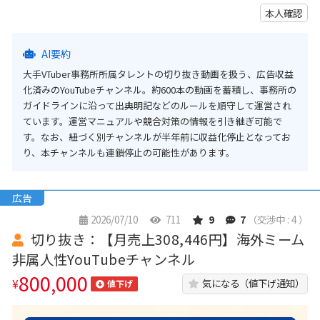
本人確認
AI要約
大手VTuber事務所所属タレントの切り抜き動画を扱う、広告収益
化済みのYouTubeチャンネル。約600本の動画を蓄積し、事務所の
ガイドラインに沿って出典明記などのルールを順守して運営され
ています。運営マニュアルや競合対策の情報を引き継ぎ可能で
す。なお、紐づく別チャンネルが半年前に収益化停止となってお
り、本チャンネルも連鎖停止の可能性があります。
広告
2026/07/10
711
9
7
（交渉中 : 4 ）
切り抜き：【月売上308,446円】海外ミーム
非属人性YouTubeチャンネル
800,000
¥
気になる（値下げ通知）
値下げ