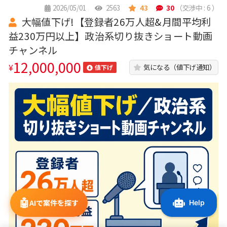
2026/05/01
2563
43
30
（交渉中 : 6 ）
大幅値下げ!【登録者26万人超&月間平均利
益230万円以上】政治系切り抜きショート動画
チャンネル
12,000,000
¥
気になる（値下げ通知）
値下げ
🤖
AIで案件を探す