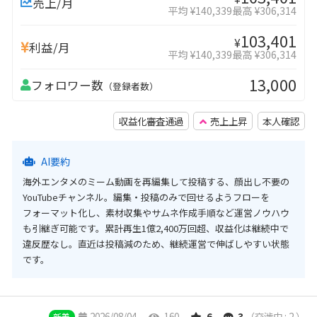
売上/月
平均 ¥140,339
最高 ¥306,314
103,401
¥
利益/月
平均 ¥140,339
最高 ¥306,314
13,000
フォロワー数
（登録者数）
収益化審査通過
売上上昇
本人確認
AI要約
海外エンタメのミーム動画を再編集して投稿する、顔出し不要の
YouTubeチャンネル。編集・投稿のみで回せるようフローを
フォーマット化し、素材収集やサムネ作成手順など運営ノウハウ
も引継ぎ可能です。累計再生1億2,400万回超、収益化は継続中で
違反歴なし。直近は投稿減のため、継続運営で伸ばしやすい状態
です。
2026/08/04
160
6
3
（交渉中 : 2 ）
新着