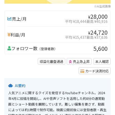
※AI生成画像
28,000
¥
売上/月
平均 ¥18,444
最高 ¥40,916
24,720
¥
利益/月
平均 ¥15,437
最高 ¥37,636
5,600
フォロワー数
（登録者数）
収益化審査通過
売上急上昇
本人確認
カード決済対応
AI要約
人気アニメに関するクイズを発信するYouTubeチャンネル。2024
年4月に投稿を開始し、AIや音声ソフトを活用した約8分の通常動
画とショート動画を展開しています。難しい編集を要さず、動画
によっては約1時間で制作可能。映画公開前後には登録者数・再生