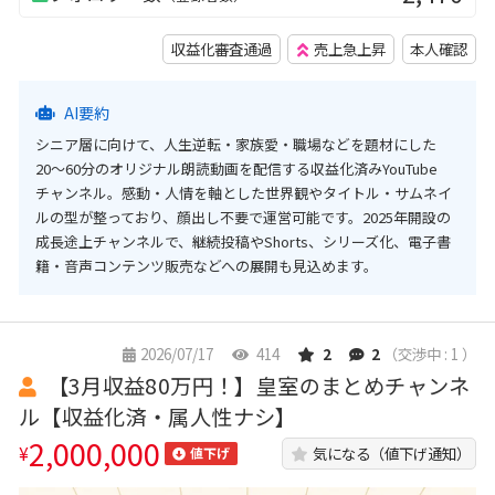
収益化審査通過
売上急上昇
本人確認
AI要約
シニア層に向けて、人生逆転・家族愛・職場などを題材にした
20〜60分のオリジナル朗読動画を配信する収益化済みYouTube
チャンネル。感動・人情を軸とした世界観やタイトル・サムネイ
ルの型が整っており、顔出し不要で運営可能です。2025年開設の
成長途上チャンネルで、継続投稿やShorts、シリーズ化、電子書
籍・音声コンテンツ販売などへの展開も見込めます。
2026/07/17
414
2
2
（交渉中 : 1 ）
【3月収益80万円！】皇室のまとめチャンネ
ル【収益化済・属人性ナシ】
2,000,000
¥
気になる（値下げ通知）
値下げ