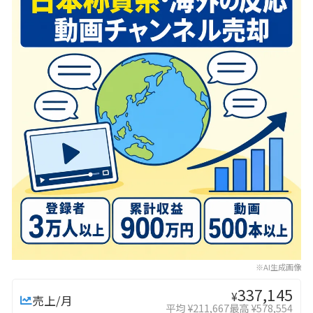
※AI生成画像
337,145
¥
売上/月
平均 ¥211,667
最高 ¥578,554