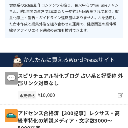
健康系の2ch風創作コンテンツを扱う、長尺中心のYouTubeチャン
ネル。約1年間の運営で1本あたり平均約1万回再生されており、収
益化停止・警告・ガイドライン違反歴はありません。AIを活用し
た台本作成と編集外注を組み合わせた運用で、健康関連の案件導
線やアフィリエイト導線の追加も検討できます。
かんたんに買えるWordPressサイト
スピリチュアル特化ブログ 占い系と好愛称 外
部リンク対策なし
¥10,000
販売価格
アドセンス合格済【300記事】レクサス・高
級車特化の解説メディア・文字数3000～
5000文字