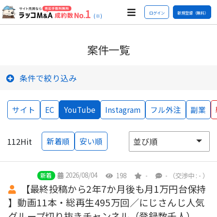
ログイン
新規登録（無料）
(※)
案件一覧
条件で絞り込み
サイト
EC
YouTube
Instagram
フル外注
副業
112
Hit
新着順
安い順
2026/08/04
198
-
-
（交渉中 : - ）
新着
【最終投稿から2年7か月後も月1万円台保持
】動画11本・総再生495万回／にじさんじ人気
グループ切り抜きチャンネル（登録数千人）