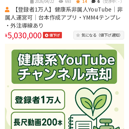
2026/04/22
693
14
6
（交渉中 : - ）
【登録者1万人】健康系非属人YouTube｜非
属人運営可｜台本作成アプリ・YMM4テンプレ
・外注導線あり
5,030,000
¥
気になる（値下げ通知）
値下げ