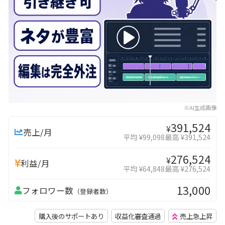
※AI生成画像
391,524
¥
売上/月
平均 ¥99,098
最高 ¥391,524
276,524
¥
利益/月
平均 ¥64,848
最高 ¥276,524
13,000
フォロワー数
（登録者数）
購入後のサポートあり
収益化審査通過
売上急上昇