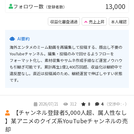
13,000
フォロワー数
（登録者数）
収益化審査通過
売上上昇
本人確認
AI要約
海外エンタメのミーム動画を再編集して投稿する、顔出し不要の
YouTubeチャンネル。編集・投稿のみで回せるようフローを
フォーマット化し、素材収集やサムネ作成手順など運営ノウハウ
も引継ぎ可能です。累計再生1億2,400万回超、収益化は継続中で
違反歴なし。直近は投稿減のため、継続運営で伸ばしやすい状態
です。
2026/07/21
312
8
4
（交渉中 : - ）
【チャンネル登録者5,000人超、属人性なし
】某アニメのクイズ系YouTubeチャンネルの売
却