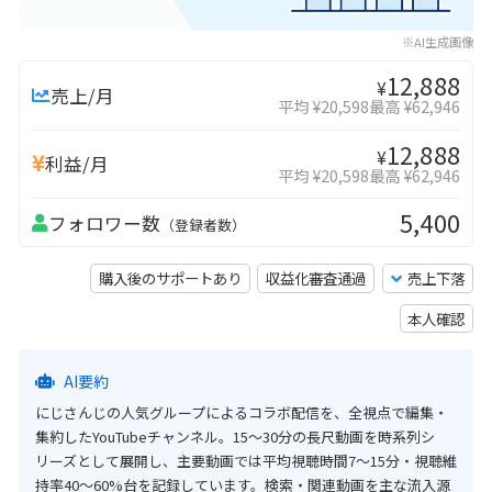
※AI生成画像
12,888
¥
売上/月
平均 ¥20,598
最高 ¥62,946
12,888
¥
利益/月
平均 ¥20,598
最高 ¥62,946
5,400
フォロワー数
（登録者数）
購入後のサポートあり
収益化審査通過
売上下落
本人確認
AI要約
にじさんじの人気グループによるコラボ配信を、全視点で編集・
集約したYouTubeチャンネル。15〜30分の長尺動画を時系列シ
リーズとして展開し、主要動画では平均視聴時間7〜15分・視聴維
持率40〜60%台を記録しています。検索・関連動画を主な流入源