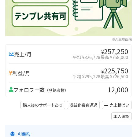
※AI生成画像
257,250
¥
売上/月
平均 ¥326,728
最高 ¥758,000
225,750
¥
利益/月
平均 ¥295,228
最高 ¥726,500
12,000
フォロワー数
（登録者数）
購入後のサポートあり
収益化審査通過
売上横ばい
本人確認
AI要約