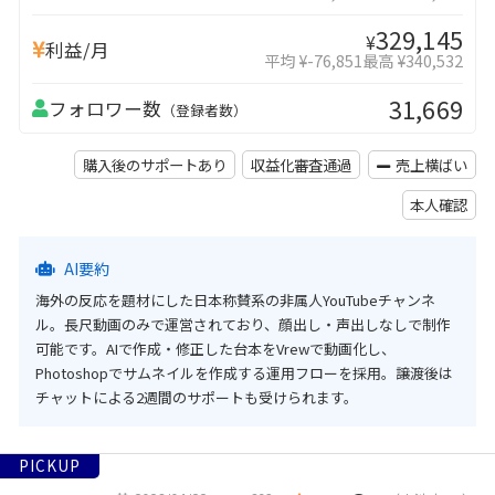
329,145
¥
利益/月
平均 ¥-76,851
最高 ¥340,532
31,669
フォロワー数
（登録者数）
購入後のサポートあり
収益化審査通過
売上横ばい
本人確認
AI要約
海外の反応を題材にした日本称賛系の非属人YouTubeチャンネ
ル。長尺動画のみで運営されており、顔出し・声出しなしで制作
可能です。AIで作成・修正した台本をVrewで動画化し、
Photoshopでサムネイルを作成する運用フローを採用。譲渡後は
チャットによる2週間のサポートも受けられます。
PICKUP