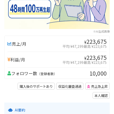
※AI生成画像
223,675
¥
売上/月
平均 ¥47,199
最高 ¥223,675
223,675
¥
利益/月
平均 ¥47,199
最高 ¥223,675
10,000
フォロワー数
（登録者数）
購入後のサポートあり
収益化審査通過
売上急上昇
本人確認
AI要約