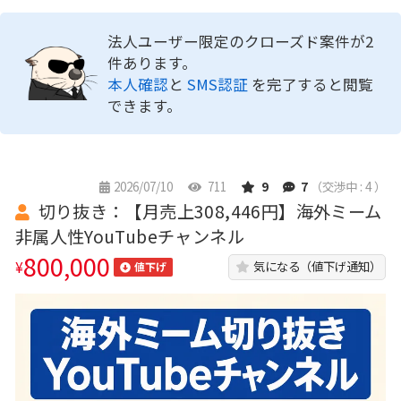
法人ユーザー限定のクローズド案件が2
件あります。
本人確認
と
SMS認証
を完了すると閲覧
できます。
2026/07/10
711
9
7
（交渉中 : 4 ）
切り抜き：【月売上308,446円】海外ミーム
非属人性YouTubeチャンネル
800,000
¥
気になる（値下げ通知）
値下げ