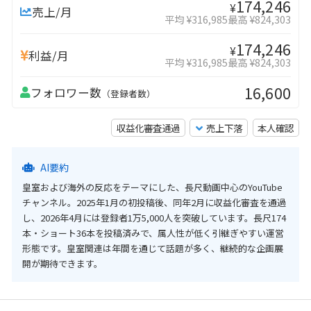
174,246
¥
売上/月
平均 ¥316,985
最高 ¥824,303
174,246
¥
利益/月
平均 ¥316,985
最高 ¥824,303
16,600
フォロワー数
（登録者数）
収益化審査通過
売上下落
本人確認
AI要約
皇室および海外の反応をテーマにした、長尺動画中心のYouTube
チャンネル。2025年1月の初投稿後、同年2月に収益化審査を通過
し、2026年4月には登録者1万5,000人を突破しています。長尺174
本・ショート36本を投稿済みで、属人性が低く引継ぎやすい運営
形態です。皇室関連は年間を通じて話題が多く、継続的な企画展
開が期待できます。