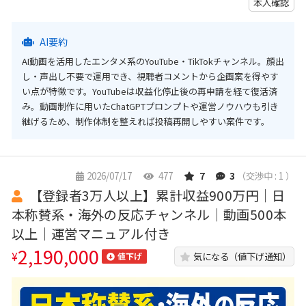
本人確認
AI要約
AI動画を活用したエンタメ系のYouTube・TikTokチャンネル。顔出
し・声出し不要で運用でき、視聴者コメントから企画案を得やす
い点が特徴です。YouTubeは収益化停止後の再申請を経て復活済
み。動画制作に用いたChatGPTプロンプトや運営ノウハウも引き
継げるため、制作体制を整えれば投稿再開しやすい案件です。
2026/07/17
477
7
3
（交渉中 : 1 ）
【登録者3万人以上】累計収益900万円｜日
本称賛系・海外の反応チャンネル｜動画500本
以上｜運営マニュアル付き
2,190,000
¥
気になる（値下げ通知）
値下げ