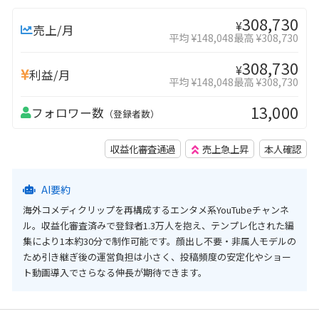
308,730
¥
売上/月
平均 ¥148,048
最高 ¥308,730
308,730
¥
利益/月
平均 ¥148,048
最高 ¥308,730
13,000
フォロワー数
（登録者数）
収益化審査通過
売上急上昇
本人確認
AI要約
海外コメディクリップを再構成するエンタメ系YouTubeチャンネ
ル。収益化審査済みで登録者1.3万人を抱え、テンプレ化された編
集により1本約30分で制作可能です。顔出し不要・非属人モデルの
ため引き継ぎ後の運営負担は小さく、投稿頻度の安定化やショー
ト動画導入でさらなる伸長が期待できます。