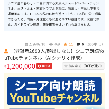
シニア層の暮らし・年金に関する非属人ショートYouTubeチャン
ネル。生活・お金・家族トラブルを軸に、顔出し・声出し不要で
運用可能です。1日3本投稿の体制が整っており、1本約10分で編集
できるため、内製・外注化ともに進めやすい設計です。収益化停
止、ガイドライン違反、著作権警告はいずれもありません。
2026/07/10
469
11
6
（交渉中 : 1 ）
【登録者2690人/顔出しなし】シニア朗読Yo
uTubeチャンネル（AIシナリオ作成）
1,200,000
¥
気になる（値下げ通知）
値下げ