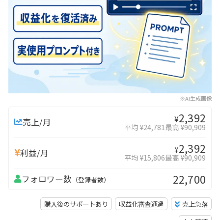
※AI生成画像
2,392
¥
売上/月
平均 ¥24,781
最高 ¥90,909
2,392
¥
利益/月
平均 ¥15,806
最高 ¥90,909
22,700
フォロワー数
（登録者数）
購入後のサポートあり
収益化審査通過
売上急落