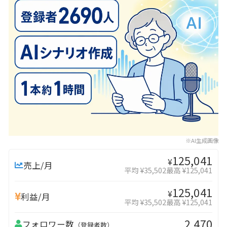
※AI生成画像
125,041
¥
売上/月
平均 ¥35,502
最高 ¥125,041
125,041
¥
利益/月
平均 ¥35,502
最高 ¥125,041
2,470
フォロワー数
（登録者数）