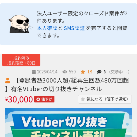
法人ユーザー限定のクローズド案件が2
件あります。
本人確認
と
SMS認証
を完了すると閲覧
できます。
成約済み
成約期間：89日
2026/04/14
559
19
8
（交渉中 : - ）
【登録者数3000人超/総再生回数480万回超
】有名Vtuberの切り抜きチャンネル
30,000
¥
気になる（値下げ通知）
値下げ