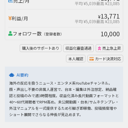
売上/月
平均 ¥5,039
最高 ¥23,085
13,771
¥
利益/月
平均 ¥5,039
最高 ¥23,085
10,000
フォロワー数
（登録者数）
購入後のサポートあり
収益化審査通過
売上急上昇
本人確認
カード決済対応
AI要約
海外の反応を扱うニュース・エンタメ系YouTubeチャンネル。
顔・声出し不要の非属人運営で、台本・編集は外注想定、納品確
認と投稿のみで週3時間程度。収益化済み長尺動画フォーマットと
40〜60代視聴者でRPM高め。未公開動画・台本/サムネテンプレ・
外注マニュアルを一式提供するため引継ぎ即稼働、投稿頻度増や
ショート展開でさらなる伸長が見込めます。