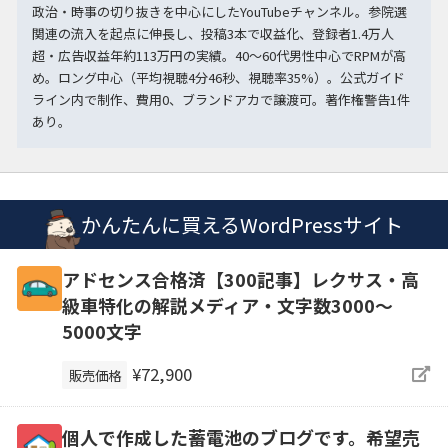
政治・時事の切り抜きを中心にしたYouTubeチャンネル。参院選
関連の流入を起点に伸長し、投稿3本で収益化、登録者1.4万人
超・広告収益年約113万円の実績。40〜60代男性中心でRPMが高
め。ロング中心（平均視聴4分46秒、視聴率35%）。公式ガイド
ライン内で制作、費用0、ブランドアカで譲渡可。著作権警告1件
あり。
かんたんに買えるWordPressサイト
アドセンス合格済【300記事】レクサス・高
級車特化の解説メディア・文字数3000～
5000文字
¥72,900
販売価格
個人で作成した蓄電池のブログです。希望売