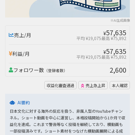
※AI生成画像
57,635
¥
売上/月
平均 ¥19,075
最高 ¥75,892
57,635
¥
利益/月
平均 ¥19,075
最高 ¥75,892
2,600
フォロワー数
（登録者数）
収益化審査通過
売上急上昇
本人確認
AI要約
日本文化に対する海外の反応を扱う、非属人型のYouTubeチャン
ネル。ショート動画を中心に運営し、本格投稿開始から1か月で収
益化を達成。これまで警告等なく投稿を継続しており、横動画も
一部投稿済みです。ショート素材をつなげた横動画展開による成