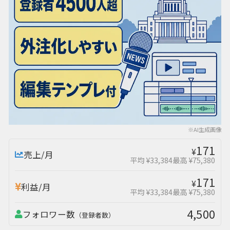
※AI生成画像
171
¥
売上/月
平均 ¥33,384
最高 ¥75,380
171
¥
利益/月
平均 ¥33,384
最高 ¥75,380
4,500
フォロワー数
（登録者数）