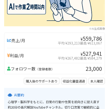
※AI生成画像
559,786
¥
売上/月
平均 ¥293,213
最高 ¥613,067
527,941
¥
利益/月
平均 ¥267,482
最高 ¥584,279
23,000
フォロワー数
（登録者数）
購入後のサポートあり
収益化審査通過
本人確認
AI要約
心理学・脳科学をもとに、日常の行動や性質を前向きに捉え直す
約20分の長尺解説YouTubeチャンネル。切り口次第で継続的に企