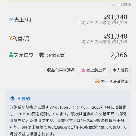
※AI生成画像
91,348
¥
売上/月
平均 ¥15,224
最高 ¥91,348
91,348
¥
利益/月
平均 ¥15,224
最高 ¥91,348
2,366
フォロワー数
（登録者数）
収益化審査通過
売上急上昇
本人確認
カード決済対応
AI要約
政治系切り抜きに関するYouTubeチャンネル。2026年4月に収益化
し、CPM816円を記録しています。現状は兼業のため動画尺・投稿
頻度を抑えた運用ですが、専業化すれば1日2本程度の投稿も十分
可能。6月は未投稿でも6/18時点で1万円の収益が発生しており、6
月分収益も譲渡されます。