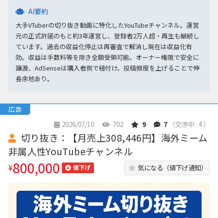
AI要約
大手VTuberの切り抜き動画に特化したYouTubeチャンネル。運営
元の正式許諾のもと約3年運営し、登録者2万人超・再生も継続し
ています。過去の収益化停止は再審査で解消し現在は収益化有
効。収益は手数料等を除き全額受領可能。オーナー権限で安全に
譲渡、AdSenseは購入者側で紐付け。投稿頻度を上げることで伸
長余地あり。
広告
2026/07/10
702
9
7
（交渉中 : 4 ）
切り抜き：【月売上308,446円】海外ミーム
非属人性YouTubeチャンネル
800,000
¥
気になる（値下げ通知）
値下げ