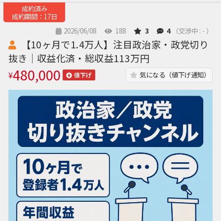
成約済み
成約期間：17日
2026/06/08
188
3
4
（交渉中 : - ）
【10ヶ月で1.4万人】注目政治家・政党切り
抜き｜収益化済・総収益113万円
480,000
¥
気になる（値下げ通知）
値下げ