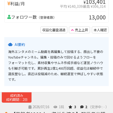
103,401
¥
利益/月
平均 ¥140,339
最高 ¥306,314
13,000
フォロワー数
（登録者数）
収益化審査通過
売上上昇
本人確認
AI要約
海外エンタメのミーム動画を再編集して投稿する、顔出し不要の
YouTubeチャンネル。編集・投稿のみで回せるようフローを
フォーマット化し、素材収集やサムネ作成手順など運営ノウハウ
も引継ぎ可能です。累計再生1億2,400万回超、収益化は継続中で
違反歴なし。直近は投稿減のため、継続運営で伸ばしやすい状態
です。
成約済み
成約期間：2日
2026/07/16
181
3
2
（交渉中 : - ）