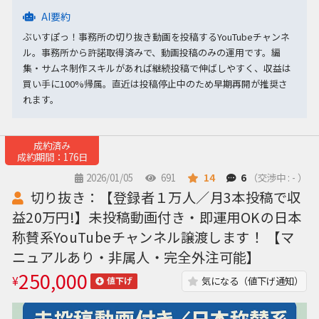
AI要約
ぶいすぽっ！事務所の切り抜き動画を投稿するYouTubeチャンネ
ル。事務所から許諾取得済みで、動画投稿のみの運用です。編
集・サムネ制作スキルがあれば継続投稿で伸ばしやすく、収益は
買い手に100%帰属。直近は投稿停止中のため早期再開が推奨さ
れます。
成約済み
成約期間：176日
2026/01/05
691
14
6
（交渉中 : - ）
切り抜き：【登録者１万人／月3本投稿で収
益20万円!】未投稿動画付き・即運用OKの日本
称賛系YouTubeチャンネル譲渡します！ 【マ
ニュアルあり・非属人・完全外注可能】
250,000
¥
気になる（値下げ通知）
値下げ