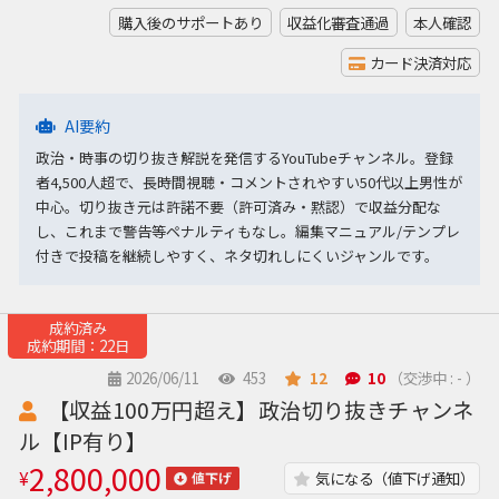
購入後のサポートあり
収益化審査通過
本人確認
カード決済対応
AI要約
政治・時事の切り抜き解説を発信するYouTubeチャンネル。登録
者4,500人超で、長時間視聴・コメントされやすい50代以上男性が
中心。切り抜き元は許諾不要（許可済み・黙認）で収益分配な
し、これまで警告等ペナルティもなし。編集マニュアル/テンプレ
付きで投稿を継続しやすく、ネタ切れしにくいジャンルです。
成約済み
成約期間：22日
2026/06/11
453
12
10
（交渉中 : - ）
【収益100万円超え】政治切り抜きチャンネ
ル【IP有り】
2,800,000
¥
気になる（値下げ通知）
値下げ