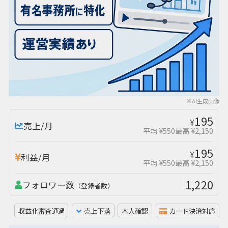
※AI生成画像
195
¥
売上/月
平均 ¥550
最高 ¥2,150
195
¥
利益/月
平均 ¥550
最高 ¥2,150
1,220
フォロワー数
（登録者数）
収益化審査通過
売上下落
本人確認
カード決済対応