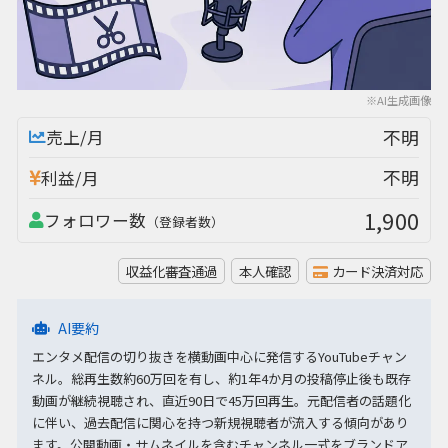
※AI生成画像
不明
売上/月
不明
利益/月
1,900
フォロワー数
（登録者数）
収益化審査通過
本人確認
カード決済対応
AI要約
エンタメ配信の切り抜きを横動画中心に発信するYouTubeチャン
ネル。総再生数約60万回を有し、約1年4か月の投稿停止後も既存
動画が継続視聴され、直近90日で45万回再生。元配信者の話題化
に伴い、過去配信に関心を持つ新規視聴者が流入する傾向があり
ます。公開動画・サムネイルを含むチャンネル一式をブランドア