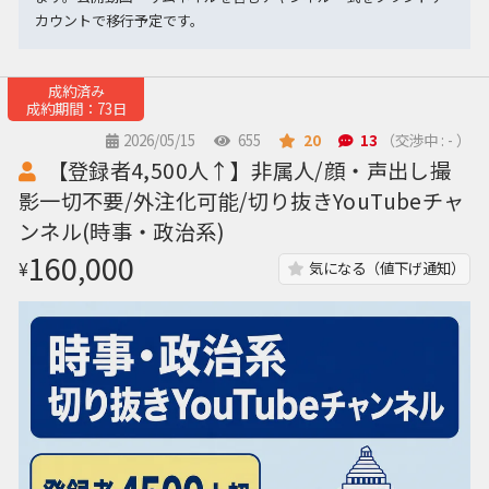
カウントで移行予定です。
成約済み
成約期間：73日
2026/05/15
655
20
13
（交渉中 : - ）
【登録者4,500人↑】非属人/顔・声出し撮
影一切不要/外注化可能/切り抜きYouTubeチャ
ンネル(時事・政治系)
160,000
¥
気になる（値下げ通知）