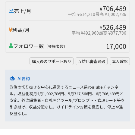
706,489
¥
売上/月
平均 ¥614,210
最高 ¥1,002,786
526,489
¥
利益/月
平均 ¥492,960
最高 ¥877,786
17,000
フォロワー数
（登録者数）
購入後のサポートあり
収益化審査通過
本人確認
AI要約
政治の切り抜きを中心に運営するニュース系YouTubeチャンネ
ル。収益化初月4月1,002,786円、5月747,566円、6月706,489円と
安定。外注編集者・自社開発ツール/プロンプト・管理シート等を
引き継げ、収益分配なし。ガイドライン対策を徹底し、停止や違
反歴なし。