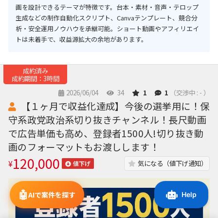
画を設計できるテーマが特徴です。台本・素材・音声・テロップ
生成などの制作自動化スクリプト、Canvaテンプレート、競合分
析・安全運用ノウハウを承継可能。ショート動画やアフィリエイ
トは未着手で、収益源拡大の余地があります。
成約済み
成約期間：3時間
2026/06/04
34
1
1
（交渉中 : - ）
【１ヶ月で収益化達成】今後の選挙用に！保
守系政党政治系切り抜きチャンネル！長尺動画
で広告単価も高め、登録者1500人!切り抜き動
画のフォーマットもお渡しします！
120,000
¥
気になる（値下げ通知）
値下げ
🤖
AIで案件を探す