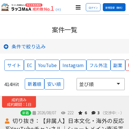
ログイン
新規登録（無料）
(※)
案件一覧
条件で絞り込み
サイト
EC
YouTube
Instagram
フル外注
副業
414
Hit
新着順
安い順
成約済み
成約期間：1日
2026/08/07
222
6
3
（交渉中 : - ）
新着
切り抜き：【非属人】日本文化・海外の反応
系YouTubeチャンネル｜ショートメイン直近平