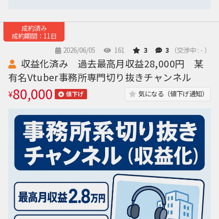
成約済み
成約期間：11日
2026/06/05
161
3
3
（交渉中 : - ）
収益化済み 過去最高月収益28,000円 某
有名Vtuber事務所専門切り抜きチャンネル
80,000
¥
気になる（値下げ通知）
値下げ