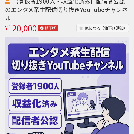
【登録者1900人・収益化済み】配信者公認
のエンタメ系生配信切り抜きYouTubeチャンネ
ル
120,000
¥
気になる（値下げ通知）
値下げ