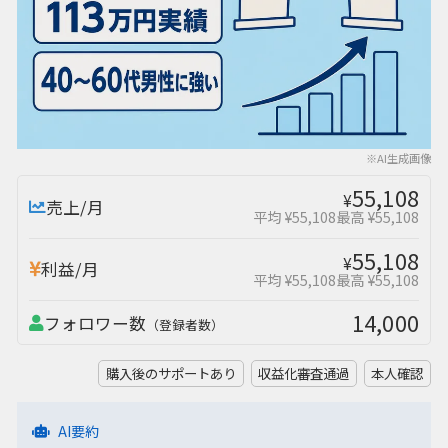
※AI生成画像
55,108
¥
売上/月
平均 ¥55,108
最高 ¥55,108
55,108
¥
利益/月
平均 ¥55,108
最高 ¥55,108
14,000
フォロワー数
（登録者数）
購入後のサポートあり
収益化審査通過
本人確認
AI要約