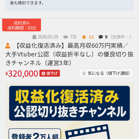
長も検討できます。
成約済み
成約期間：63日
2026/05/29
735
12
9
（交渉中 : - ）
【収益化復活済み】最高月収60万円実績／
大手Vtuber公認（収益折半なし）の優良切り抜
きチャンネル（運営3年）
320,000
¥
気になる（値下げ通知）
値下げ