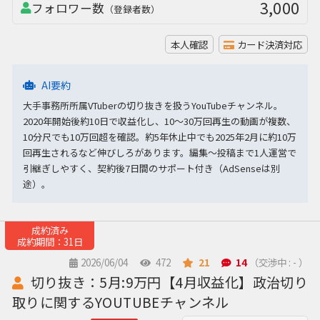
3,000
フォロワー数
（登録者数）
本人確認
カード決済対応
AI要約
大手事務所所属VTuberの切り抜きを扱うYouTubeチャンネル。
2020年開始後約10日で収益化し、10〜30万回再生の動画が複数、
10分尺でも10万回超を確認。約5年休止中でも2025年2月に約10万
回再生されるなど伸びしろがあります。編集〜投稿まで1人運営で
引継ぎしやすく、契約後7日間のサポート付き（AdSenseは別
途）。
成約済み
成約期間：31日
2026/06/04
472
21
14
（交渉中 : - ）
切り抜き：5月:9万円【4月収益化】政治切り
取りに関するYOUTUBEチャンネル