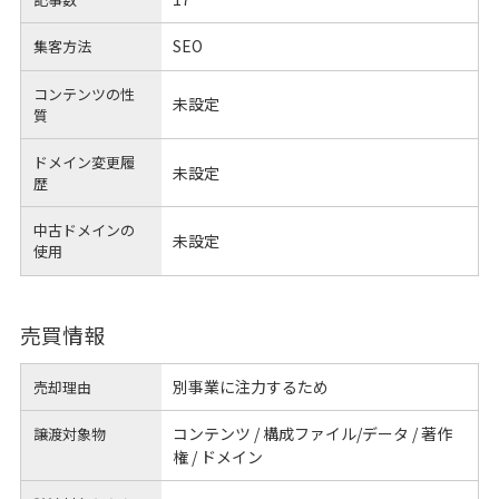
SEO
集客方法
コンテンツの性
未設定
質
ドメイン変更履
未設定
歴
中古ドメインの
未設定
使用
売買情報
別事業に注力するため
売却理由
コンテンツ / 構成ファイル/データ / 著作
譲渡対象物
権 / ドメイン