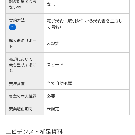
譲渡対象となら
なし
ない物
契約方法
電子契約（取引条件から契約書を生成し
て署名）
?
購入後のサポー
未設定
ト
売却において
スピード
最も重視するこ
と
全て自動承認
交渉審査
必要
買主の本人確認
未設定
競業避止期間
エビデンス・補足資料