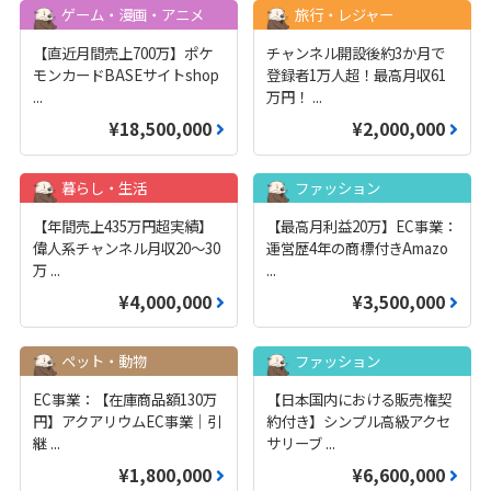
ゲーム・漫画・アニメ
旅行・レジャー
【直近月間売上700万】ポケ
チャンネル開設後約3か月で
モンカードBASEサイトshop
登録者1万人超！最高月収61
...
万円！
...
¥18,500,000
¥2,000,000
暮らし・生活
ファッション
【年間売上435万円超実績】
【最高月利益20万】EC事業：
偉人系チャンネル月収20～30
運営歴4年の商標付きAmazo
万
...
...
¥4,000,000
¥3,500,000
ペット・動物
ファッション
EC事業：【在庫商品額130万
【日本国内における販売権契
円】アクアリウムEC事業｜引
約付き】シンプル高級アクセ
継
...
サリーブ
...
¥1,800,000
¥6,600,000