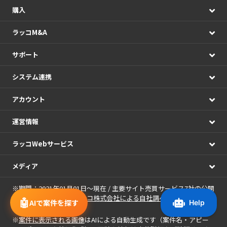
購入
ラッコM&A
サポート
システム連携
アカウント
運営情報
ラッコWebサービス
メディア
※期間：2021年01月01日～現在 / 主要サイト売買サービス7社の公開
情報の日次集計（
ラッコ株式会社による自社調べ
）
🤖
AIで案件を探す
※
案件に表示される画像
はAIによる自動生成です（案件名・アピー