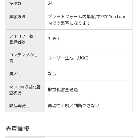
24
投稿数
プラットフォーム内集客/すべてYouTube
集客方法
内での集客になります
フォロワー数・
3,050
登録者数
コンテンツの性
ユーザー生成（UGC）
質
なし
属人性
YouTube収益化審
収益化審査通過
査状況
再現性不明／判断できない
収益再現性
売買情報