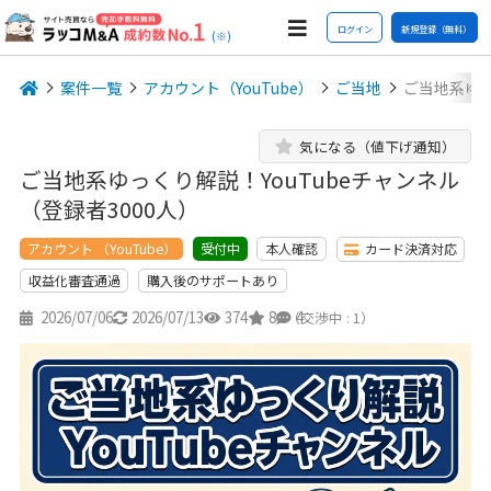
ログイン
新規登録（無料）
(※)
案件一覧
アカウント（YouTube）
ご当地
ご当地系ゆっ
気になる（値下げ通知）
ご当地系ゆっくり解説！YouTubeチャンネル
（登録者3000人）
アカウント （YouTube）
本人確認
カード決済対応
受付中
収益化審査通過
購入後のサポートあり
2026/07/06
2026/07/13
374
8
4
（交渉中 : 1）