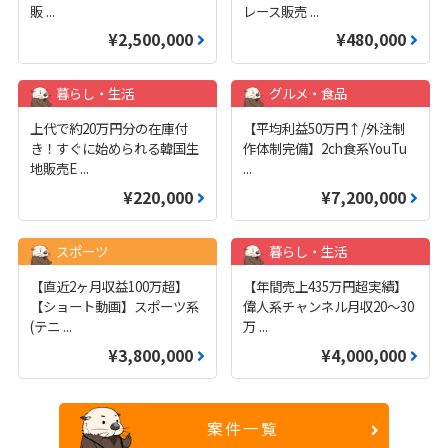
販
...
レース販売
...
¥2,500,000
¥480,000
暮らし・生活
グルメ・食品
上代で約20万円分の在庫付
【平均利益50万円↑/外注制
き！すぐに始められる韓国生
作体制完備】2ch食系YouTu
地販売E
...
...
¥220,000
¥7,200,000
スポーツ
暮らし・生活
【直近2ヶ月収益100万超】
【年間売上435万円超実績】
【ショート動画】スポーツ系
偉人系チャンネル月収20～30
(テニ
...
万
...
¥3,800,000
¥4,000,000
案件一覧