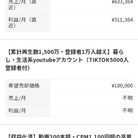
売上/月（直
¥633,364
近）
利益/月（直
¥511,364
近）
【累計再生数1,500万・登録者1万人越え】暮ら
し・生活系youtubeアカウント（TIKTOK5000人
登録者付）
希望売却価格
¥180,000
売上/月
不明
利益/月
不明
【収益化済】動画300本超・CPM1,100円超の高単