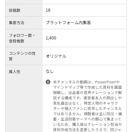
18
投稿数
プラットフォーム内集客
集客方法
フォロワー数・
1,400
登録者数
コンテンツの性
オリジナル
質
なし
属人性
本チャンネルの動画は、PowerPointや
マインドマップ等で作成した資料を画面
録画し、出品者の音声ナレーションで解
説する構成です。運営者本人の顔出しや
実名露出はなく、特定人物のキャラク
ターや個人ファンに依存したチャンネル
ではありません。視聴者は主に防災・備
蓄・生活防衛テーマへの関心で集まって
いるため、購入後はナレーション担当や
資料作成方法を変更したうえで、同ジャ