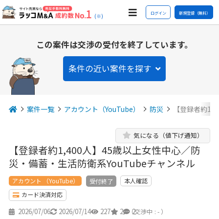
ログイン
新規登録（無料）
(※)
この案件は交渉の受付を終了しています。
条件の近い案件を探す
案件一覧
アカウント（YouTube）
防災
【登録者約1,
気になる（値下げ通知）
【登録者約1,400人】45歳以上女性中心／防
災・備蓄・生活防衛系YouTubeチャンネル
アカウント （YouTube）
本人確認
受付終了
カード決済対応
2026/07/06
2026/07/14
227
2
2
（交渉中 : - ）