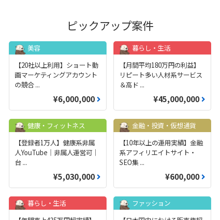
ピックアップ案件
美容
暮らし・生活
【20社以上利用】ショート動
【月間平均180万円の利益】
画マーケティングアカウント
リピート多い人材系サービス
の競合
...
＆高ド
...
¥6,000,000
¥45,000,000
健康・フィットネス
金融・投資・仮想通貨
【登録者1万人】健康系非属
【10年以上の運用実績】金融
人YouTube｜非属人運営可｜
系アフィリエイトサイト・
台
...
SEO集
...
¥5,030,000
¥600,000
暮らし・生活
ファッション