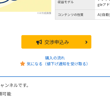
収益モデル
gleア
※AI生成画像
AI/自
コンテンツの性質
交渉申込み
購入の流れ
気になる（値下げ通知を受け取る）
チャンネルです。
額可能