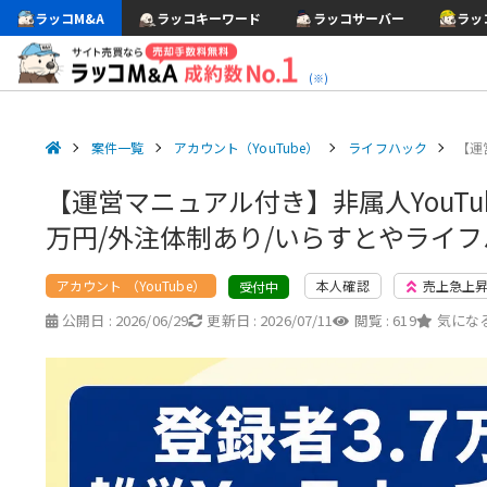
ラッコM&A
ラッコキーワード
ラッコサーバー
ラッ
(※)
案件一覧
アカウント（YouTube）
ライフハック
【運
【運営マニュアル付き】非属人YouTub
万円/外注体制あり/いらすとやライ
アカウント （YouTube）
本人確認
売上急上
受付中
公開日 :
2026/06/29
更新日 :
2026/07/11
閲覧 :
619
気になる