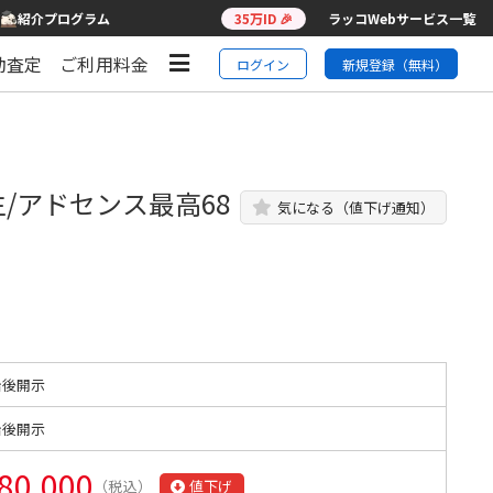
紹介プログラム
35万ID 🎉
ラッコWebサービス一覧
動査定
ご利用料金
ログイン
新規登録（無料）
生/アドセンス最高68
気になる（値下げ通知）
始後開示
始後開示
80,000
（税込）
値下げ