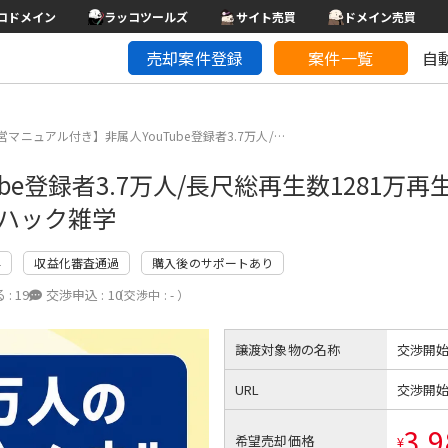
コドメイン
ラッコツールズ
サイト売買
ドメイン売買
売却案件登録
案件一覧
自
営マニュアル付き】非属人YouTube登録者3.7万人/…
e登録者3.7万人/長尺総再生数1281万再
フハック雑学
昇
収益化審査通過
購入後のサポートあり
 :
19
交渉申込 :
10
（交渉中 : - ）
譲渡対象物の名称
交渉開
URL
交渉開
3,9
希望売却価格
¥