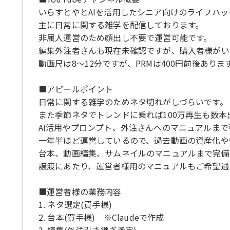
いらすとやとAIを活用したシニア向けのライフハ
主に日常に関する雑学を配信しております。
非属人運営のため顔出し不要で運営可能です。
編集外注者さんも現在未確認ですが、購入者様がい
動画尺は8〜12分ですが、PRMは400円前後ありま
■アピールポイント
日常に関する雑学のためネタ切れがしづらいです。
また季節ネタでトレンドに乗れば100万再生も数
AI活用やプロンプト、外注さんへのマニュアルま
一年半ほど運営しているので、過去動画の資産化や
台本、動画編集、サムネイルのマニュアルまで完備
譲渡にあたり、運営者様用のマニュアルもご希望通
■運営者様の業務内容
1. ネタ選定(買手様)
2. 台本(買手様) ※Claudeで作成