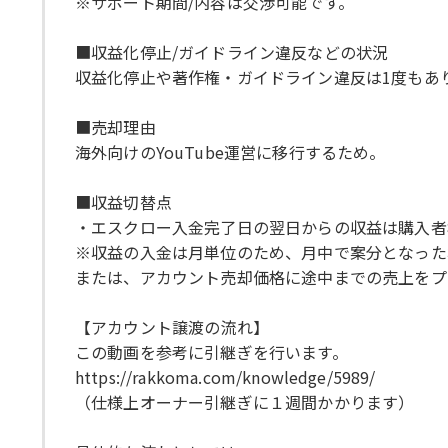
※サポート期間/内容は交渉可能です。
■収益化停止/ガイドライン違反などの状況
収益化停止や著作権・ガイドライン違反は1度もあ
■売却理由
海外向けのYouTube運営に移行するため。
■収益切替点
・エスクロー入金完了日の翌日からの収益は購入者
※収益の入金は月単位のため、月中で案分となった
または、アカウント売却価格に途中までの売上をプ
【アカウント譲渡の流れ】
この動画を参考に引継ぎを行います。
https://rakkoma.com/knowledge/5989/
（仕様上オーナー引継ぎに１週間かかります）