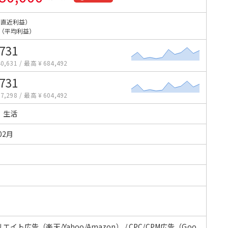
（直近利益）
（平均利益）
,731
0,631
/
最高 ¥ 684,492
,731
7,298
/
最高 ¥ 604,492
・生活
02月
エイト広告（楽天/Yahoo/Amazon） / CPC/CPM広告（Goo