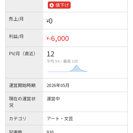
値下げ
売上/月
0
¥
利益/月
-6,000
¥
12
PV/月（直近）
平均 54
/
最高 105
運営開始時期
2026年05月
現在の運営状
運営中
況
カテゴリ
アート・文芸
記事数
930