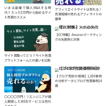
いまは副業で個人M&Aする時
アフィリエイトサイトは売れる！
代？ たった5万円から始めるサイ
売買相場や売れるアフィサイトの
ト売買のススメ
基準
【EC特集】Amazonマーケティン
グの失敗例と対策
サイト買取ってどう？サイト売買
プラットフォームとの違いを比較
【ブログ売却の相場】1,050事例
の分析データとブログ売買事例14
選
〇〇〇〇万円！？エンジニアが個
人開発したWEBサービスは売れ