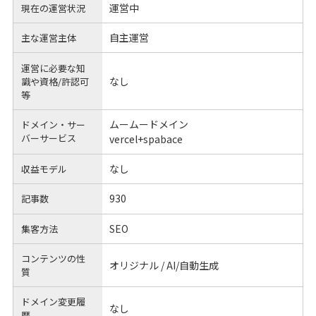
運営中
現在の運営状況
自主運営
主な運営主体
運営に必要な知
なし
識や
資格/許認可
等
ムームードメイン
ドメイン・サー
バーサービス
vercel+spabace
なし
収益モデル
930
記事数
SEO
集客方法
コンテンツの性
オリジナル / AI/自動生成
質
ドメイン変更履
なし
歴