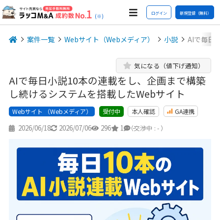
ログイン
新規登録（無料）
(※)
案件一覧
Webサイト（Webメディア）
小説
AIで毎日
気になる（値下げ通知）
AIで毎日小説10本の連載をし、企画まで構築
し続けるシステムを搭載したWebサイト
Webサイト （Webメディア）
本人確認
GA連携
受付中
2026/06/18
2026/07/06
296
1
-
（交渉中 : - ）