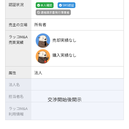
認証状況
本人確認
SMS認証
適格請求書発行事業者
所有者
売主の立場
ラッコM&A
売却実績なし
売買実績
購入実績なし
法人
属性
法人名
担当者名
交渉開始後開示
ラッコM&A
利用情報