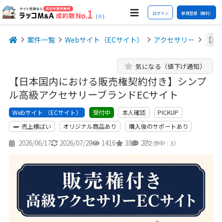
ログイン
新規登録（無料）
(※)
案件一覧
Webサイト（ECサイト）
アクセサリー
【日
気になる（値下げ通知）
【日本国内における販売権契約付き】シンプ
ル高級アクセサリーブランドECサイト
Webサイト （ECサイト）
本人確認
PICKUP
受付中
売上横ばい
オリジナル商品あり
購入後のサポートあり
2026/06/17
2026/07/28
1416
38
27
（交渉中 : 3）