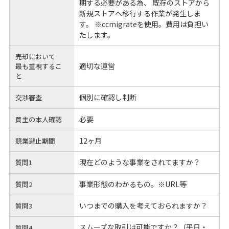
期する必要がある為、 既存のストアから
新規ストアへ移行する作業が発生しま
す。 ※ccmigrateを使用。費用は負担い
たします。
売却において
適切な運営
最も重視するこ
と
個別に確認し判断
交渉審査
必要
買主の本人確認
12ヶ月
競業避止期間
現在どのような事業をされてますか？
質問1
事業形態のわかるもの。※URL等
質問2
いつまでの購入を考えておられますか？
質問3
スムーズな取引は可能ですか？（平日・
質問4