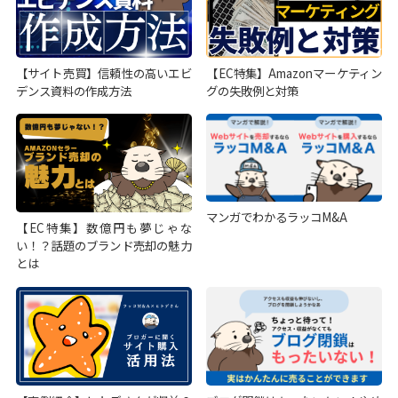
【サイト売買】信頼性の高いエビ
【EC特集】Amazonマーケティン
デンス資料の作成方法
グの失敗例と対策
マンガでわかるラッコM&A
【EC特集】数億円も夢じゃな
い！？話題のブランド売却の魅力
とは