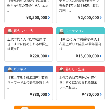
【最高月利益20万】EC事業：
チャンネル開設後約3か月で
運営歴4年の商標付きAmazo
登録者1万人超！最高月収61
...
万円！
...
¥3,500,000
¥2,000,000
暮らし・生活
ファッション
上代で約20万円分の在庫付
【直近2ヶ月で利益約500万】
き！すぐに始められる韓国生
右肩上がりで成長中 若年層向
地販売E
...
け
...
¥220,000
¥15,000,000
ビジネス
暮らし・生活
【売上平均 189,823円】商標
上代で約55万円分の在庫付
キーワード上位表示多数！格
き！すぐに始められる韓国
...
レース販売
...
¥780,000
¥480,000