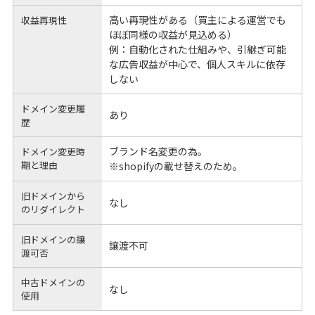
高い再現性がある（買主による運営でも
収益再現性
ほぼ同様の収益が見込める）
例：自動化された仕組みや、引継ぎ可能
な広告収益が中心で、個人スキルに依存
しない
ドメイン変更履
あり
歴
ブランド名変更の為。
ドメイン変更時
期と理由
※shopifyの載せ替えのため。
旧ドメインから
なし
のリダイレクト
旧ドメインの譲
譲渡不可
渡可否
中古ドメインの
なし
使用