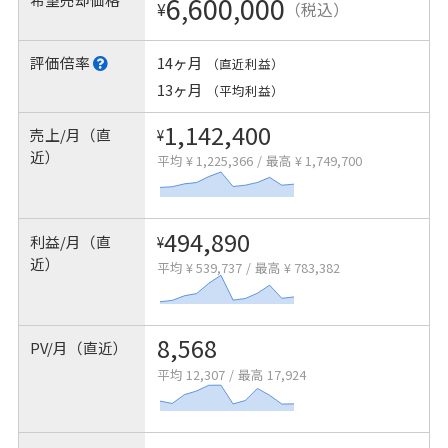
6,600,000
¥
（税込）
評価倍率
14ヶ月
（直近利益）
13ヶ月
（平均利益）
1,142,400
売上/月（直
¥
近）
平均 ¥ 1,225,366
/
最高 ¥ 1,749,700
494,890
利益/月（直
¥
近）
平均 ¥ 539,737
/
最高 ¥ 783,382
8,568
PV/月（直近）
平均 12,307
/
最高 17,924