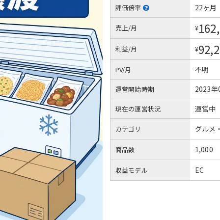
22ヶ月
評価倍率
162
売上/月
¥
92,
利益/月
¥
不明
PV/月
2023年
運営開始時期
運営中
現在の運営状況
グルメ
カテゴリ
1,000
商品数
EC
収益モデル