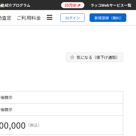
紹介プログラム
35万ID 🎉
ラッコWebサービス一覧
動査定
ご利用料金
ログイン
新規登録（無料）
気になる（値下げ通知）
始後開示
始後開示
00,000
（税込）