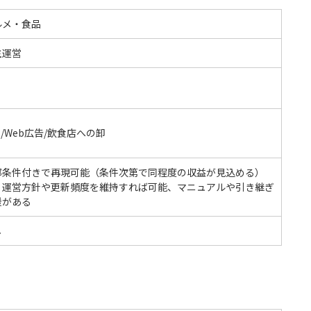
ルメ・食品
主運営
S/Web広告/飲食店への卸
部条件付きで再現可能（条件次第で同程度の収益が見込める）
：運営方針や更新頻度を維持すれば可能、マニュアルや引き継ぎ
援がある
し