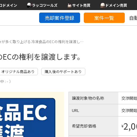
コドメイン
ラッコツールズ
サイト売買
ドメイン売買
売却案件登録
案件一覧
自
uberが多く取り上げる冷凍食品のECの権利を譲渡し…
品のECの権利を譲渡します。
オリジナル商品あり
購入後のサポートあり
 : - ）
譲渡対象物の名称
交渉開
URL
交渉開
2,0
希望売却価格
¥