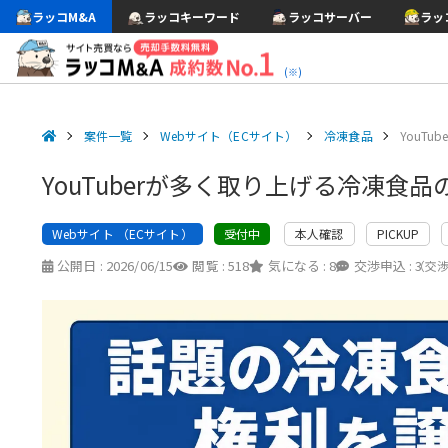
ラッコM&A
ラッコキーワード
ラッコサーバー
ラッ
(※)
案件一覧
Webサイト（ECサイト）
冷凍食品
YouT
YouTuberが多く取り上げる冷凍食
Webサイト （ECサイト）
本人確認
PICKUP
受付中
公開日 :
2026/06/15
閲覧 :
518
気になる :
8
交渉申込 :
3
（交渉中