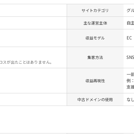
グ
サイトカテゴリ
自
主な運営主体
EC
収益モデル
SN
集客方法
ロスが出たことはありません。
一
例
収益再現性
支
な
中古ドメインの使用