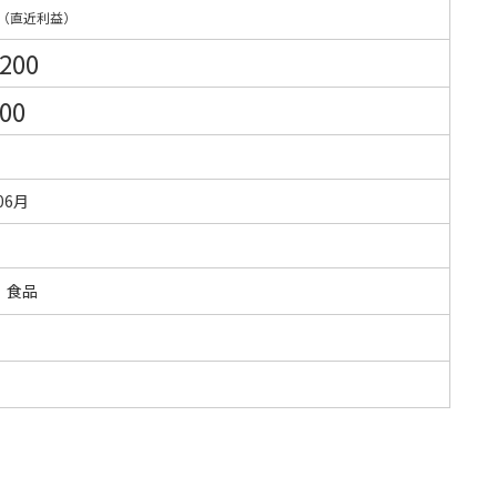
（直近利益）
,200
200
06月
・食品