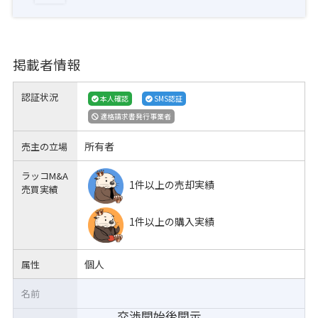
掲載者情報
認証状況
本人確認
SMS認証
適格請求書発行事業者
所有者
売主の立場
ラッコM&A
1件以上の売却実績
売買実績
1件以上の購入実績
個人
属性
名前
交渉開始後開示