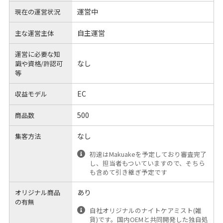
運営中
現在の運営状況
自主運営
主な運営主体
運営に必要な知
なし
識や
資格/許認可
等
EC
収益モデル
500
商品数
なし
集客方法
初速はMakuakeを予定しており審査完了
し、担当者もついていますので、そちら
も含めて引き継ぎ予定です
あり
オリジナル商品
の有無
自社オリジナルのナイトケアミスト(雑
貨)です。国内OEMと共同開発した独自処