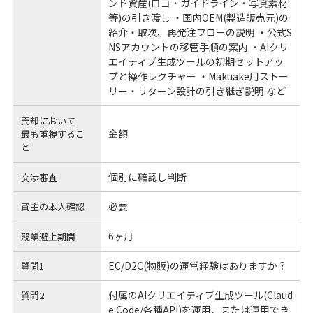
ンド資産(ロゴ・ガイドライン・写真素材
等)の引き渡し ・国内OEM(製造販売元)の
紹介・取次、再発注フローの説明 ・公式S
NSアカウントの移管手順の案内 ・AIクリ
エイティブ生成ツールの初期セットアッ
プと操作レクチャー ・Makuake用ストー
リー・リターン設計の引き継ぎ説明 など
売却において
金額
最も重視するこ
と
個別に確認し判断
交渉審査
必要
買主の本人確認
6ヶ月
競業避止期間
EC/D2C(物販)の運営経験はありますか？
質問1
付属のAIクリエイティブ生成ツール(Claud
質問2
e Code/各種API)を運用、または運用でき