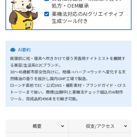
処方・OEM継承
薬機法対応のAIクリエイティブ
生成ツール付き
AI要約
就寝前に枕・寝具へ吹きかけて使う芳香用ナイトミストを展開す
る美容/生活系D2Cブランド。
30〜45歳都市部女性向けに、柑橘→ハーブ→ウッドへ変化する天
然精油の香りを設計し国内GMP工場で製造。
ローンチ直前でEC・公式SNS・撮影素材・ブランドガイド・CFス
トーリーまで揃い、商標(出願中)と薬機法チェック組込のAI制作
ツール、完成品約496本を引継ぎ可能。
概要
収支/アクセス