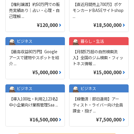
【権利譲渡】約50万円での販
【直近月間売上700万】ポケ
売実績あり｜占い・心理・自
モンカードBASEサイトshop
己理解
...
...
¥120,000
¥18,500,000
ビジネス
暮らし・生活
【最高収益80万円】Google
【月間5万超の自然検索流
アースで建物やスポットを紹
入】全国のジム検索・フィッ
介
...
トネス情報
...
¥5,000,000
¥15,000,000
ビジネス
ビジネス
【導入100社・利用2,123名】
【稼働済：即日運用】アー
中小企業向け業務管理Saa
...
ティスト・ライバー向け会員
課金・投げ
...
¥16,500,000
¥7,500,000