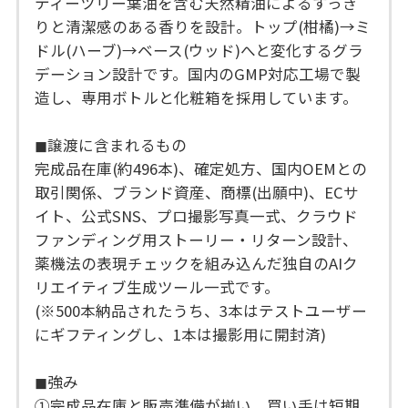
ティーツリー葉油を含む天然精油によるすっき
りと清潔感のある香りを設計。トップ(柑橘)→ミ
ドル(ハーブ)→ベース(ウッド)へと変化するグラ
デーション設計です。国内のGMP対応工場で製
造し、専用ボトルと化粧箱を採用しています。
◼︎譲渡に含まれるもの
完成品在庫(約496本)、確定処方、国内OEMとの
取引関係、ブランド資産、商標(出願中)、ECサ
イト、公式SNS、プロ撮影写真一式、クラウド
ファンディング用ストーリー・リターン設計、
薬機法の表現チェックを組み込んだ独自のAIク
リエイティブ生成ツール一式です。
(※500本納品されたうち、3本はテストユーザー
にギフティングし、1本は撮影用に開封済)
◼︎強み
①完成品在庫と販売準備が揃い、買い手は短期