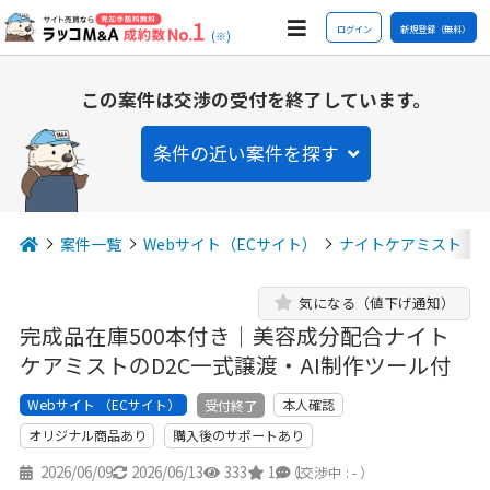
ログイン
新規登録（無料）
(※)
この案件は交渉の受付を終了しています。
条件の近い案件を探す
案件一覧
Webサイト（ECサイト）
ナイトケアミスト
気になる（値下げ通知）
完成品在庫500本付き｜美容成分配合ナイト
ケアミストのD2C一式譲渡・AI制作ツール付
Webサイト （ECサイト）
本人確認
受付終了
オリジナル商品あり
購入後のサポートあり
2026/06/09
2026/06/13
333
1
1
（交渉中 : - ）