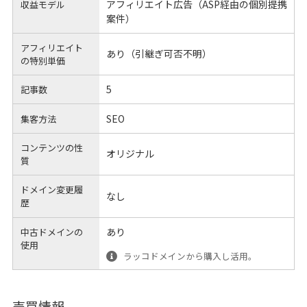
アフィリエイト広告（ASP経由の個別提携
収益モデル
案件）
アフィリエイト
あり（引継ぎ可否不明）
の
特別単価
5
記事数
SEO
集客方法
コンテンツの性
オリジナル
質
ドメイン変更履
なし
歴
あり
中古ドメインの
使用
ラッコドメインから購入し活用。
売買情報