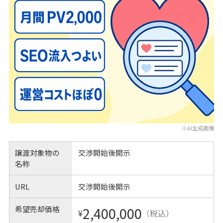
※AI生成画像
譲渡対象物の
交渉開始後開示
名称
URL
交渉開始後開示
希望売却価格
2,400,000
¥
（税込）