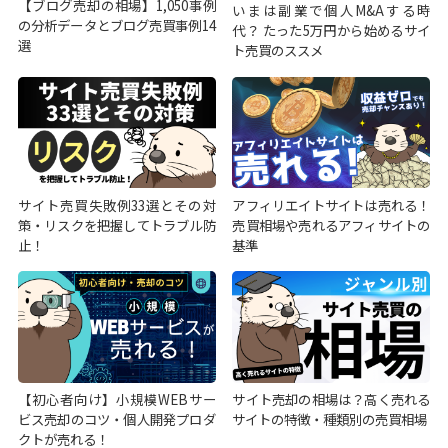
【ブログ売却の相場】1,050事例
いまは副業で個人M&Aする時
の分析データとブログ売買事例14
代？ たった5万円から始めるサイ
選
ト売買のススメ
サイト売買失敗例33選とその対
アフィリエイトサイトは売れる！
策・リスクを把握してトラブル防
売買相場や売れるアフィサイトの
止！
基準
【初心者向け】小規模WEBサー
サイト売却の相場は？高く売れる
ビス売却のコツ・個人開発プロダ
サイトの特徴・種類別の売買相場
クトが売れる！