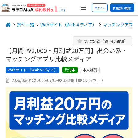
ログイン
新規登録（無料）
(※)
案件一覧
Webサイト（Webメディア）
マッチングアプリ
気になる（値下げ通知）
【月間PV2,000・月利益20万円】出会い系・
マッチングアプリ比較メディア
Webサイト （Webメディア）
本人確認
受付中
2026/06/04
2026/07/02
338
1
1
（交渉中 : - ）