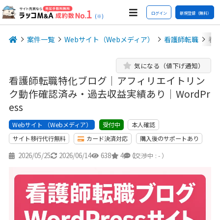
ログイン
新規登録（無料）
(※)
案件一覧
Webサイト（Webメディア）
看護師転職
看
気になる（値下げ通知）
看護師転職特化ブログ｜アフィリエイトリン
ク動作確認済み・過去収益実績あり｜WordPr
ess
Webサイト （Webメディア）
本人確認
受付中
サイト移行代行無料
カード決済対応
購入後のサポートあり
2026/05/25
2026/06/14
638
4
1
（交渉中 : - ）