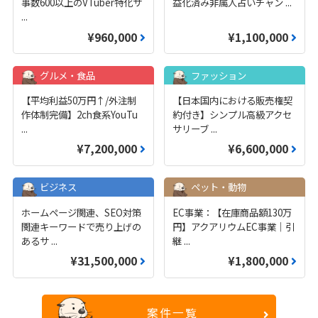
事数600以上のVTuber特化サ
益化済み非属人占いチャン
...
...
¥960,000
¥1,100,000
グルメ・食品
ファッション
【平均利益50万円↑/外注制
【日本国内における販売権契
作体制完備】2ch食系YouTu
約付き】シンプル高級アクセ
...
サリーブ
...
¥7,200,000
¥6,600,000
ビジネス
ペット・動物
ホームページ関連、SEO対策
EC事業：【在庫商品額130万
関連キーワードで売り上げの
円】アクアリウムEC事業｜引
あるサ
...
継
...
¥31,500,000
¥1,800,000
案件一覧