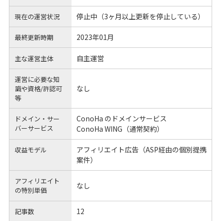
停止中（3ヶ月以上更新を停止している）
現在の運営状況
2023年01月
最終更新時期
自主運営
主な運営主体
運営に必要な知
なし
識や
資格/許認可
等
ConoHa のドメインサービス
ドメイン・サー
バーサービス
ConoHa WING（通常契約）
アフィリエイト広告（ASP経由の個別提携
収益モデル
案件）
アフィリエイト
なし
の
特別単価
12
記事数