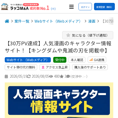
ログイン
新規登録（無料）
(※)
案件一覧
Webサイト（Webメディア）
漫画
【30万
気になる（値下げ通知）
【30万PV達成】人気漫画のキャラクター情報
サイト！【キングダムや鬼滅の刃を掲載中】
Webサイト （Webメディア）
本人確認
GA連携
受付中
サイト移行代行無料
アクセス急上昇
購入後のサポートあり
2026/05/19
2026/08/05
480
3
-
（交渉中 : - ）