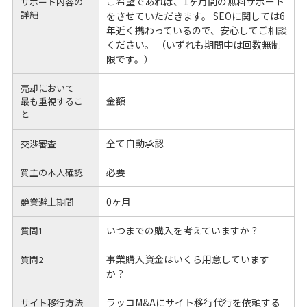
ご希望であれば、1ヶ月間の無料サポート
サポート内容の
詳細
をさせていただきます。 SEOに関しては6
年近く携わっているので、安心してご相談
ください。 （いずれも期間中は回数無制
限です。）
売却において
金額
最も重視するこ
と
全て自動承認
交渉審査
必要
買主の本人確認
0ヶ月
競業避止期間
いつまでの購入を考えていますか？
質問1
事業購入資金はいくら用意しています
質問2
か？
ラッコM&Aにサイト移行代行を依頼する
サイト移行方法