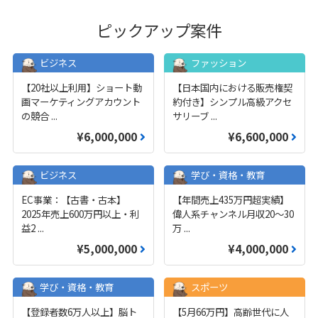
ピックアップ案件
ビジネス
ファッション
【20社以上利用】ショート動
【日本国内における販売権契
画マーケティングアカウント
約付き】シンプル高級アクセ
の競合
...
サリーブ
...
¥6,000,000
¥6,600,000
ビジネス
学び・資格・教育
EC事業：【古書・古本】
【年間売上435万円超実績】
2025年売上600万円以上・利
偉人系チャンネル月収20～30
益2
...
万
...
¥5,000,000
¥4,000,000
学び・資格・教育
スポーツ
【登録者数6万人以上】脳ト
【5月66万円】高齢世代に人