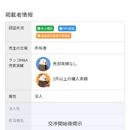
掲載者情報
認証状況
本人確認
SMS認証
適格請求書発行事業者
所有者
売主の立場
ラッコM&A
売却実績なし
売買実績
1件以上の購入実績
法人
属性
法人名
担当者名
交渉開始後開示