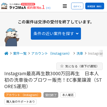
ログイン
新規登録（無料）
(※)
この案件は交渉の受付を終了しています。
条件の近い案件を探す
案件一覧
アカウント（Instagram）
洗車
Instag
気になる（値下げ通知）
Instagram最高再生数3000万回再生 日本人
初の洗車後のブロワー販売！EC事業譲渡（ST
ORES運用）
アカウント （Instagram）
本人確認
受付終了
購入後のサポートあり