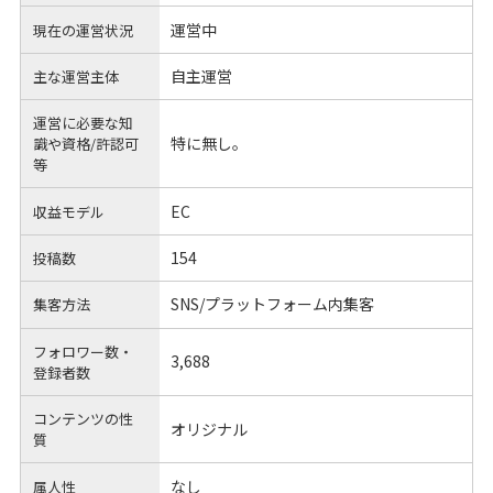
運営中
現在の運営状況
自主運営
主な運営主体
運営に必要な知
特に無し。
識や
資格/許認可
等
EC
収益モデル
154
投稿数
SNS/プラットフォーム内集客
集客方法
フォロワー数・
3,688
登録者数
コンテンツの性
オリジナル
質
なし
属人性