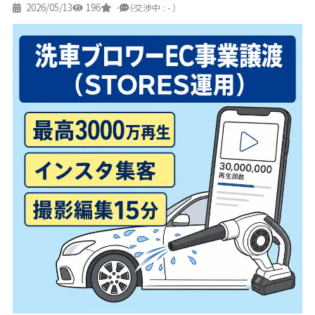
2026/05/13
196
-
-
（交渉中 : - ）