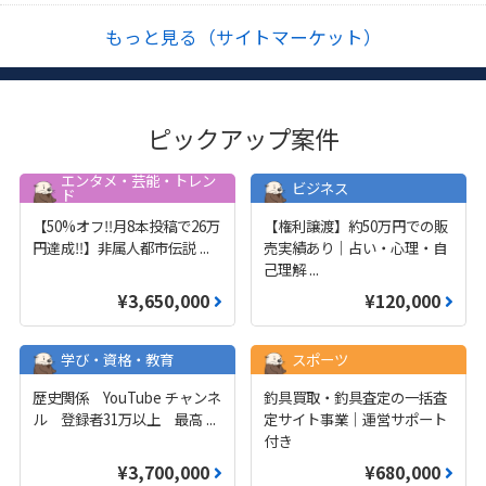
もっと見る（サイトマーケット）
ピックアップ案件
エンタメ・芸能・トレン
ビジネス
ド
【50%オフ‼️月8本投稿で26万
【権利譲渡】約50万円での販
円達成‼️】非属人都市伝説
...
売実績あり｜占い・心理・自
己理解
...
¥3,650,000
¥120,000
学び・資格・教育
スポーツ
歴史関係 YouTube チャンネ
釣具買取・釣具査定の一括査
ル 登録者31万以上 最高
...
定サイト事業｜運営サポート
付き
¥3,700,000
¥680,000