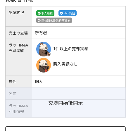
認証状況
本人確認
SMS認証
適格請求書発行事業者
所有者
売主の立場
ラッコM&A
1件以上の売却実績
売買実績
購入実績なし
個人
属性
名前
交渉開始後開示
ラッコM&A
利用情報