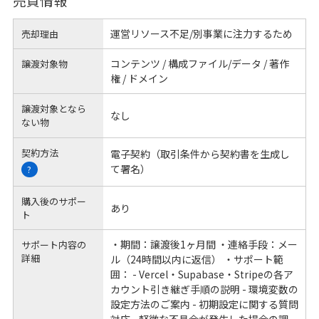
売買情報
運営リソース不足/別事業に注力するため
売却理由
コンテンツ / 構成ファイル/データ / 著作
譲渡対象物
権 / ドメイン
譲渡対象となら
なし
ない物
契約方法
電子契約（取引条件から契約書を生成し
て署名）
?
購入後のサポー
あり
ト
・期間：譲渡後1ヶ月間 ・連絡手段：メー
サポート内容の
詳細
ル（24時間以内に返信） ・サポート範
囲： - Vercel・Supabase・Stripeの各ア
カウント引き継ぎ手順の説明 - 環境変数の
設定方法のご案内 - 初期設定に関する質問