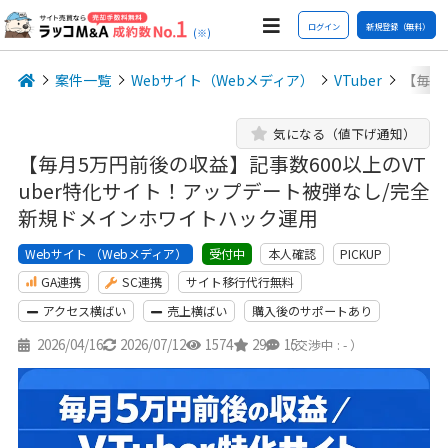
ログイン
新規登録（無料）
(※)
案件一覧
Webサイト（Webメディア）
VTuber
【毎月
気になる（値下げ通知）
【毎月5万円前後の収益】記事数600以上のVT
uber特化サイト！アップデート被弾なし/完全
新規ドメインホワイトハック運用
Webサイト （Webメディア）
本人確認
PICKUP
受付中
GA連携
SC連携
サイト移行代行無料
アクセス横ばい
売上横ばい
購入後のサポートあり
2026/04/16
2026/07/12
1574
29
15
（交渉中 : - ）