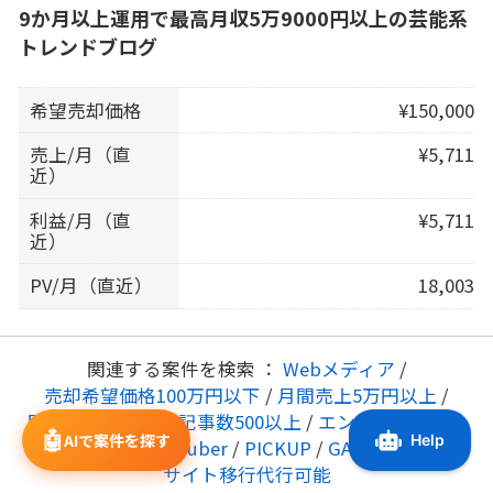
9か月以上運用で最高月収5万9000円以上の芸能系
トレンドブログ
希望売却価格
¥150,000
売上/月（直
¥5,711
近）
利益/月（直
¥5,711
近）
PV/月（直近）
18,003
関連する案件を検索 ：
Webメディア
/
売却希望価格100万円以下
/
月間売上5万円以上
/
月間PV10万以上
/
記事数500以上
/
エンタメ・芸能・
🤖
AIで案件を探す
トレンド
/
VTuber
/
PICKUP
/
GA連携済
/
サイト移行代行可能