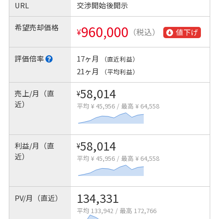
URL
交渉開始後開示
希望売却価格
960,000
¥
（税込）
値下げ
評価倍率
17ヶ月
（直近利益）
21ヶ月
（平均利益）
58,014
売上/月（直
¥
近）
平均 ¥ 45,956
/
最高 ¥ 64,558
58,014
利益/月（直
¥
近）
平均 ¥ 45,956
/
最高 ¥ 64,558
134,331
PV/月（直近）
平均 133,942
/
最高 172,766