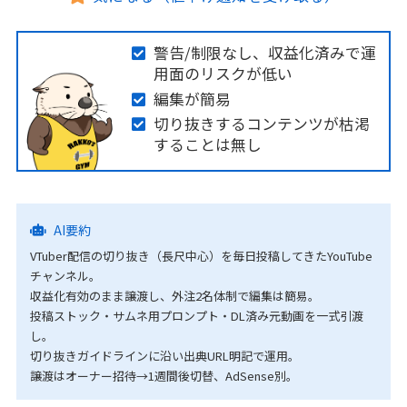
警告/制限なし、収益化済みで運
用面のリスクが低い
編集が簡易
切り抜きするコンテンツが枯渇
することは無し
AI要約
VTuber配信の切り抜き（長尺中心）を毎日投稿してきたYouTube
チャンネル。
収益化有効のまま譲渡し、外注2名体制で編集は簡易。
投稿ストック・サムネ用プロンプト・DL済み元動画を一式引渡
し。
切り抜きガイドラインに沿い出典URL明記で運用。
譲渡はオーナー招待→1週間後切替、AdSense別。