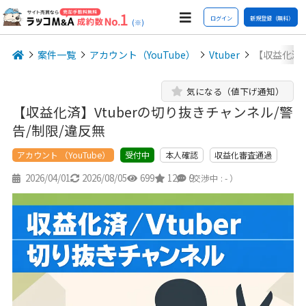
ログイン
新規登録（無料）
(※)
案件一覧
アカウント（YouTube）
Vtuber
【収益化済】
気になる（値下げ通知）
【収益化済】Vtuberの切り抜きチャンネル/警
告/制限/違反無
アカウント （YouTube）
本人確認
収益化審査通過
受付中
2026/04/01
2026/08/05
699
12
9
（交渉中 : - ）