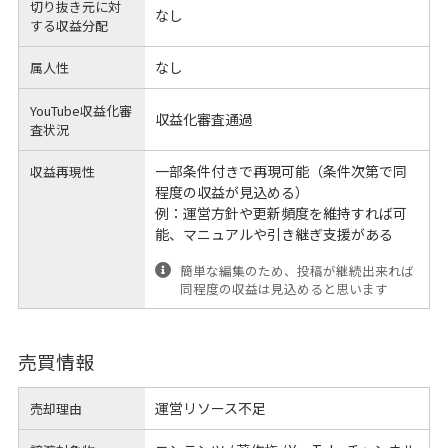
切り抜き元に対
なし
する
収益分配
なし
属人性
YouTube収益化審
収益化審査通過
査状況
一部条件付きで再現可能（条件次第で同
収益再現性
程度の収益が見込める）
例：運営方針や更新頻度を維持すれば可
能、マニュアルや引き継ぎ支援がある
簡単な編集のため、投稿が継続出来れば
同程度の収益は見込めると思います
売買情報
運営リソース不足
売却理由