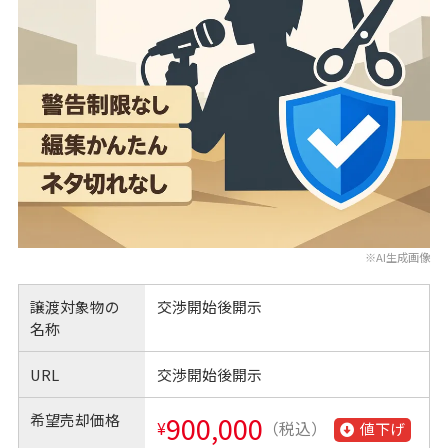
※AI生成画像
譲渡対象物の
交渉開始後開示
名称
URL
交渉開始後開示
希望売却価格
900,000
¥
（税込）
値下げ