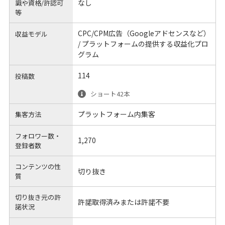
なし
識や
資格/許認可
等
CPC/CPM広告（Googleアドセンスなど）
収益モデル
/ プラットフォームの提供する収益化プロ
グラム
114
投稿数
ショート42本
プラットフォーム内集客
集客方法
フォロワー数・
1,270
登録者数
コンテンツの性
切り抜き
質
切り抜き元の許
許諾取得済みまたは許諾不要
諾状況