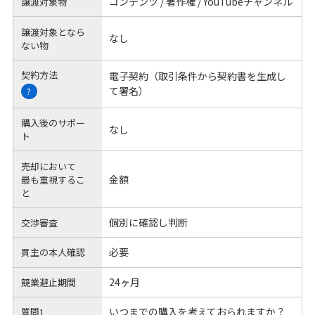
コンテンツ / 著作権 / YouTubeチャンネル
譲渡対象物
譲渡対象となら
なし
ない物
契約方法
電子契約（取引条件から契約書を生成し
て署名）
?
購入後のサポー
なし
ト
売却において
金額
最も重視するこ
と
個別に確認し判断
交渉審査
必要
買主の本人確認
24ヶ月
競業避止期間
いつまでの購入を考えておられますか？
質問1