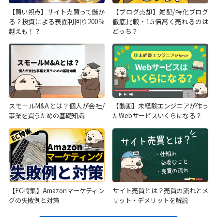
【買い視点】サイト売買って儲か
【ブログ売却】雑記/特化ブログ
る？投資による表面利回り200％
徹底比較・1.5倍高く売れるのは
越えも！？
どっち？
スモールM&Aとは？個人が会社/
【動画】未経験エンジニアが作っ
事業を買うための基礎知識
たWebサービスいくらになる？
【EC特集】Amazonマーケティン
サイト売買とは？売買の流れとメ
グの失敗例と対策
リット・デメリットを解説