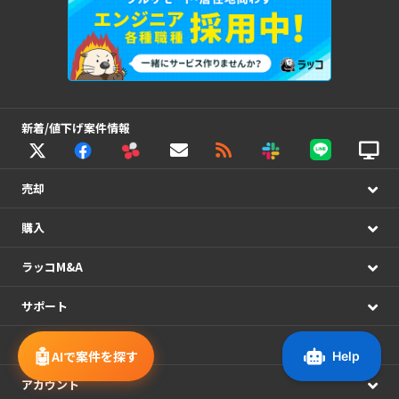
新着/値下げ案件情報
売却
購入
ラッコM&A
サポート
システム連携
🤖
AIで案件を探す
アカウント