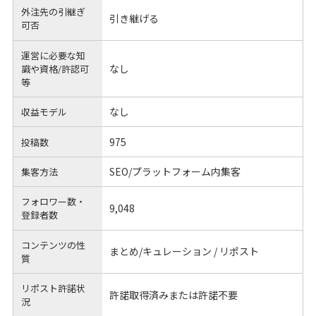
外注先の引継ぎ
引き継げる
可否
運営に必要な知
なし
識や
資格/許認可
等
なし
収益モデル
975
投稿数
SEO/プラットフォーム内集客
集客方法
フォロワー数・
9,048
登録者数
コンテンツの性
まとめ/キュレーション / リポスト
質
リポスト許諾状
許諾取得済みまたは許諾不要
況