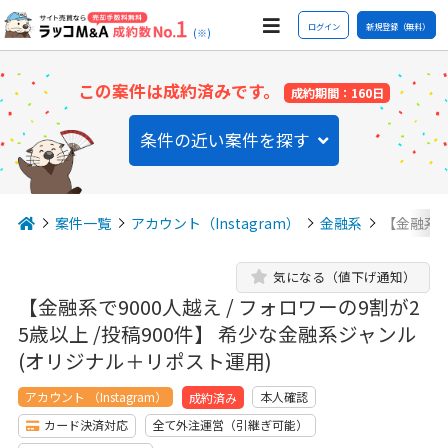
ログイン
新規登録（無料）
(※)
この案件は成約済みです。
成約期間：160日
条件の近い案件を探す
案件一覧
アカウント（Instagram）
金融系
【金融系で
気になる（値下げ通知）
【金融系で9000人越え / フォロワーの9割が2
5歳以上 /投稿900件】 希少な金融系ジャンル
(オリジナル＋リポスト運用)
アカウント （Instagram）
本人確認
成約済み
カード決済対応
全て外注運営（引継ぎ可能）