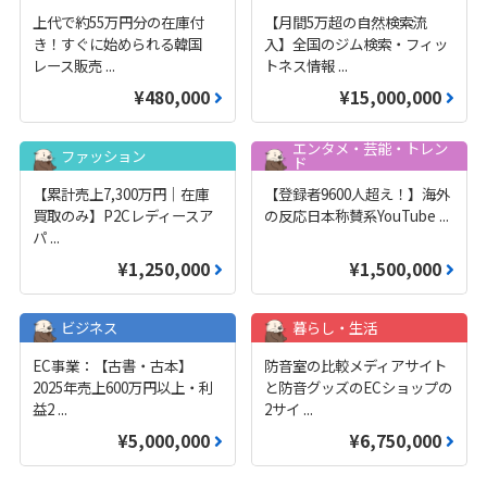
上代で約55万円分の在庫付
【月間5万超の自然検索流
き！すぐに始められる韓国
入】全国のジム検索・フィッ
レース販売
...
トネス情報
...
¥480,000
¥15,000,000
エンタメ・芸能・トレン
ファッション
ド
【累計売上7,300万円｜在庫
【登録者9600人超え！】海外
買取のみ】P2Cレディースア
の反応日本称賛系YouTube
...
パ
...
¥1,250,000
¥1,500,000
ビジネス
暮らし・生活
EC事業：【古書・古本】
防音室の比較メディアサイト
2025年売上600万円以上・利
と防音グッズのECショップの
益2
...
2サイ
...
¥5,000,000
¥6,750,000