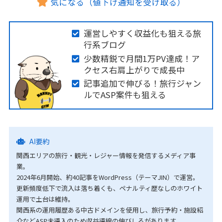
気になる（値下げ通知を受け取る）
運営しやすく収益化も狙える旅
行系ブログ
少数精鋭で月間1万PV達成！ア
クセス右肩上がりで成長中
記事追加で伸びる！旅行ジャン
ルでASP案件も狙える
AI要約
関西エリアの旅行・観光・レジャー情報を発信するメディア事
業。
2024年6月開始、約40記事をWordPress（テーマJIN）で運営。
更新頻度低下で流入は落ち着くも、ペナルティ歴なしのホワイト
運用で土台は維持。
関西系の運用履歴ある中古ドメインを使用し、旅行予約・施設紹
介などASP未導入のため収益導線の伸びしろがあります。