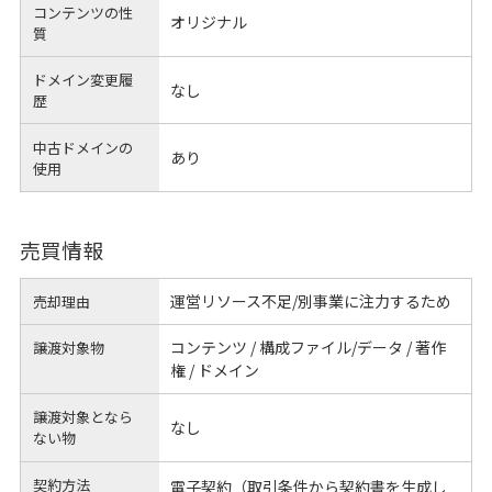
コンテンツの性
オリジナル
質
ドメイン変更履
なし
歴
中古ドメインの
あり
使用
売買情報
運営リソース不足/別事業に注力するため
売却理由
コンテンツ / 構成ファイル/データ / 著作
譲渡対象物
権 / ドメイン
譲渡対象となら
なし
ない物
契約方法
電子契約（取引条件から契約書を生成し