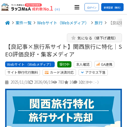
ログイン
新規登録（無料）
(※)
案件一覧
Webサイト（Webメディア）
旅行
【良記事
気になる（値下げ通知）
【良記事×旅行系サイト】関西旅行に特化｜S
EO評価良好・集客メディア
Webサイト （Webメディア）
本人確認
GA連携
受付中
サイト移行代行無料
カード決済対応
アクセス下落
2025/11/18
2026/06/19
783
16
10
（交渉中 : - ）