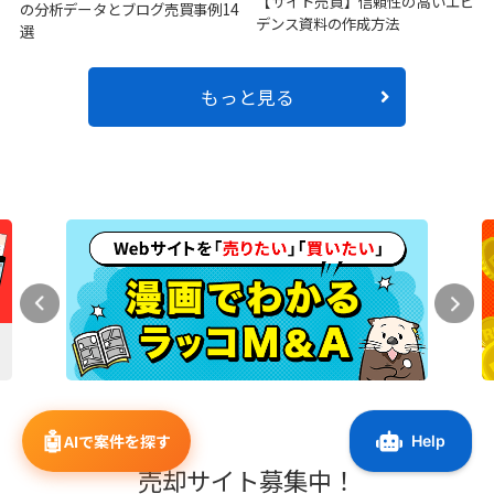
【サイト売買】信頼性の高いエビ
の分析データとブログ売買事例14
デンス資料の作成方法
選
もっと見る
🤖
AIで案件を探す
売却サイト募集中！