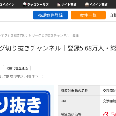
コドメイン
ラッコツールズ
サイト売買
ドメイン売買
売却案件登録
案件一覧
自
ンオフ引き継ぎ向け】Mリーグ切り抜きチャンネル｜登録…
切り抜きチャンネル｜登録5.68万人・総再
収益化審査通過
 :
7
交渉申込 :
4
（交渉中 : - ）
譲渡対象物の名称
交渉開
URL
交渉開
3,5
希望売却価格
¥