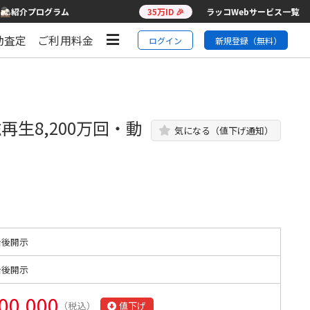
紹介プログラム
35万ID 🎉
ラッコWebサービス一覧
動査定
ご利用料金
ログイン
新規登録（無料）
生8,200万回・動
気になる（値下げ通知）
始後開示
始後開示
00,000
（税込）
値下げ