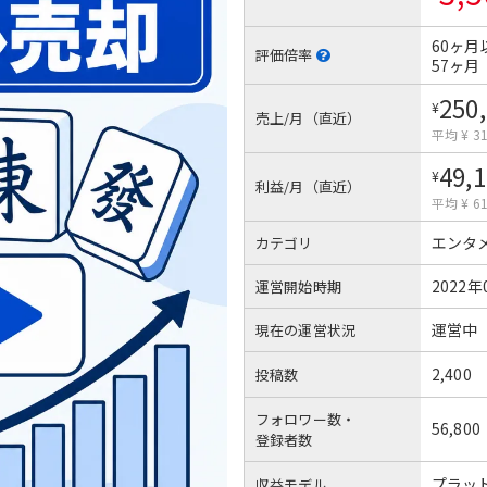
60ヶ月
評価倍率
57ヶ月
250
¥
売上/月（直近）
平均 ¥ 31
49,
¥
利益/月（直近）
平均 ¥ 61
エンタ
カテゴリ
2022年
運営開始時期
運営中
現在の運営状況
2,400
投稿数
フォロワー数・
56,800
登録者数
プラッ
収益モデル