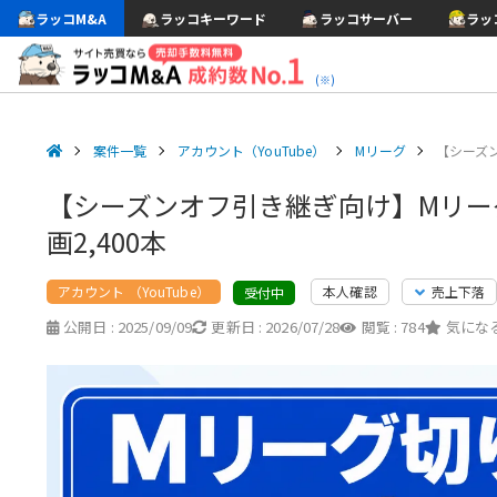
ラッコM&A
ラッコキーワード
ラッコサーバー
ラッ
(※)
案件一覧
アカウント（YouTube）
Mリーグ
【シーズ
【シーズンオフ引き継ぎ向け】Mリーグ
画2,400本
アカウント （YouTube）
本人確認
売上下落
受付中
公開日 :
2025/09/09
更新日 :
2026/07/28
閲覧 :
784
気になる