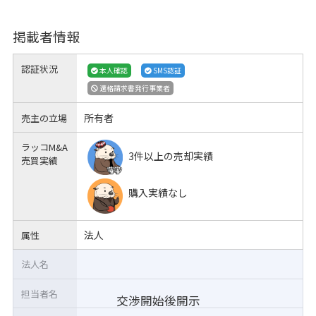
掲載者情報
認証状況
本人確認
SMS認証
適格請求書発行事業者
所有者
売主の立場
ラッコM&A
3件以上の売却実績
売買実績
購入実績なし
法人
属性
法人名
担当者名
交渉開始後開示