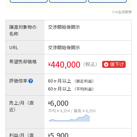
※AI生成画像
譲渡対象物の
交渉開始後開示
名称
URL
交渉開始後開示
希望売却価格
440,000
¥
（税込）
値下げ
評価倍率
60ヶ月以上
（直近利益）
60ヶ月以上
（平均利益）
6,000
売上/月（直
¥
近）
平均 ¥ 4,354
/
最高 ¥ 8,250
5,900
利益/月（直
¥