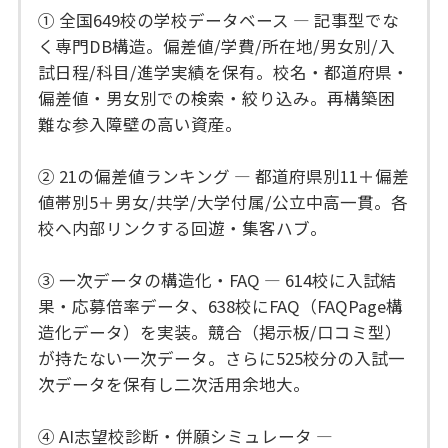
① 全国649校の学校データベース — 記事型でな
く専門DB構造。偏差値/学費/所在地/男女別/入
試日程/科目/進学実績を保有。校名・都道府県・
偏差値・男女別での検索・絞り込み。再構築困
難な参入障壁の高い資産。
② 21の偏差値ランキング — 都道府県別11＋偏差
値帯別5＋男女/共学/大学付属/公立中高一貫。各
校へ内部リンクする回遊・集客ハブ。
③ 一次データの構造化・FAQ — 614校に入試結
果・応募倍率データ、638校にFAQ（FAQPage構
造化データ）を実装。競合（掲示板/口コミ型）
が持たない一次データ。さらに525校分の入試一
次データを保有し二次活用余地大。
④ AI志望校診断・併願シミュレータ —