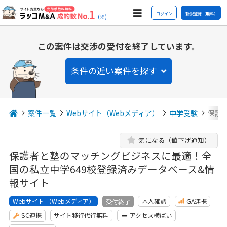
ログイン
新規登録（無料）
(※)
この案件は交渉の受付を終了しています。
条件の近い案件を探す
案件一覧
Webサイト（Webメディア）
中学受験
保護
気になる（値下げ通知）
保護者と塾のマッチングビジネスに最適！全
国の私立中学649校登録済みデータベース&情
報サイト
Webサイト （Webメディア）
本人確認
GA連携
受付終了
SC連携
サイト移行代行無料
アクセス横ばい