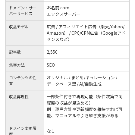
お名前.com
ドメイン・サー
バーサービス
エックスサーバー
広告 / アフィリエイト広告（楽天/Yahoo/
収益モデル
Amazon） / CPC/CPM広告（Googleアド
センスなど）
2,550
記事数
SEO
集客方法
オリジナル / まとめ/キュレーション /
コンテンツの性
質
データベース型 / AI/自動生成
一部条件付きで再現可能（条件次第で同
収益再現性
程度の収益が見込める）
例：運営方針や更新頻度を維持すれば可
能、マニュアルや引き継ぎ支援がある
ドメイン変更履
なし
歴