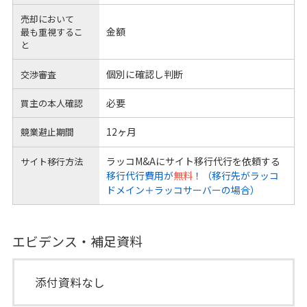
売却において
金額
最も重視するこ
と
個別に確認し判断
交渉審査
必要
買主の本人確認
12ヶ月
競業避止期間
ラッコM&Aにサイト移行代行を依頼する
サイト移行方法
移行代行費用が
無料
！（移行先がラッコ
ドメイン＋ラッコサーバーの場合）
エビデンス・補足資料
添付資料なし