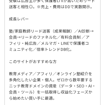
受験は広告主が多く保護者LTVが高いためリード
送客と相性◎。※売上・費用はDDで実数開示。
成長レバー
塾/家庭教師リード送客（成果報酬）／AI診断→
会員→リードのファネル化／有料会員制 ／ア
フィリ・純広告／メルマガ・LINEで保護者コ
ミュニティ化／倍率トレンドDB化。
このサイトがおすすめな方
教育メディア／アフィリ／オンライン塾紹介を
多角化したい企業・個人。ゼロから数年要する
ニッチ教育ドメインの資産（データ・SEO・AI・
会員・ツール）を一括取得し収益化フェーズか
ら始めたい買い手に最適。