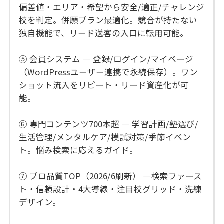
偏差値・エリア・希望から安全/適正/チャレンジ
校を判定。併願プラン最適化。競合が持たない
独自機能で、リード送客の入口に転用可能。
⑤ 会員システム — 登録/ログイン/マイページ
（WordPressユーザー連携で永続保存）。ワン
ショット流入をリピート・リード資産化が可
能。
⑥ 専門コンテンツ700本超 — 学習計画/塾選び/
生活管理/メンタルケア/模試対策/季節イベン
ト。悩み検索に応えるガイド。
⑦ プロ品質TOP（2026/6刷新） —検索ファース
ト・信頼設計・4大導線・注目校グリッド・洗練
デザイン。