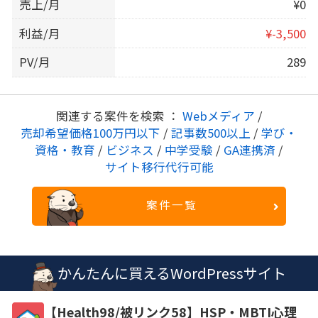
売上/月
¥0
利益/月
¥-3,500
PV/月
289
関連する案件を検索 ：
Webメディア
/
売却希望価格100万円以下
/
記事数500以上
/
学び・
資格・教育
/
ビジネス
/
中学受験
/
GA連携済
/
サイト移行代行可能
案件一覧
かんたんに買えるWordPressサイト
【Health98/被リンク58】HSP・MBTI心理