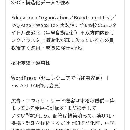
SEO・構造化データの強み
EducationalOrganization／BreadcrumbList／
FAQPage／WebSiteを実装済。全649校のSEOタ
イトル最適化（年号自動更新）＋双方向内部リ
ンククラスタ。構造化が既に入っているため買
収後すぐ運用・成長に移行可能。
技術基盤・運用性
WordPress（非エンジニアでも運用容易）＋
FastAPI（AI診断/会員）
広告・アフィリ・リード送客は本格稼働前＝集
まっている受験検討層を“まだ換金して
いない”伸びしろ。配管は構築済みで、実URL・
提携・計測を接続するだけで即収益化可。中学