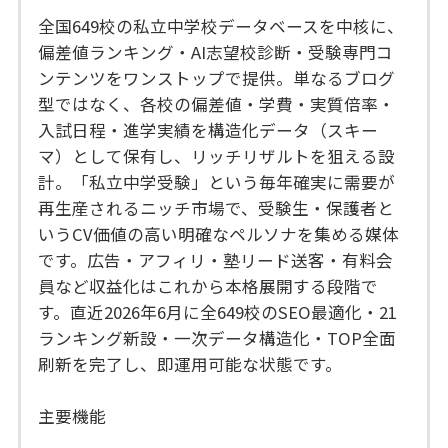
全国649校の私立中学校データベースを中核に、
偏差値ランキング・AI志望校診断・受験専門コ
ンテンツをワンストップで提供。単なるブログ
型ではなく、各校の偏差値・学費・実質倍率・
入試日程・進学実績を構造化データ（スキー
マ）として保有し、リッチリザルトを狙える設
計。「私立中学受験」という毎年確実に需要が
再生産されるニッチ市場で、受験生・保護者と
いうCV価値の高い明確なペルソナを集める媒体
です。広告・アフィリ・塾リード送客・有料会
員など収益化はこれから本格展開する段階で
す。直近2026年6月に全649校のSEO最適化・21
ランキング新設・一次データ構造化・TOP全面
刷新を完了し、即運用可能な状態です。
主要機能