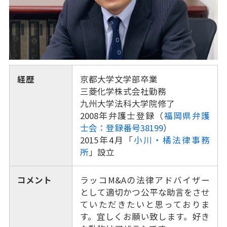
経歴
京都大学文学部卒業
三菱化学株式会社勤務
九州大学法科大学院修了
2008年弁護士登録（
福岡県弁護
士会：登録番号38199
）
2015年4月「
小川・橘法律事務
所
」設立
コメント
ラッコM&Aの法律アドバイザー
として適切かつ公平な助言をさせ
ていただきたいと思っておりま
す。宜しくお願い致します。好き