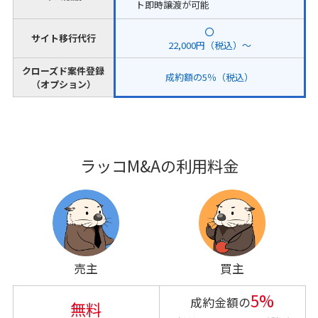
ト即時譲渡が可能
サイト移行代行
22,000円（税込）～
クローズド案件登録
成約額の5％（税込）
（オプション）
ラッコM&Aの利用料金
売主
買主
5%
成約金額の
無料