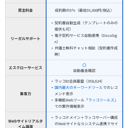
買主料金
成約額の5％（最低55,000円/税込）
契約書自動生成（テンプレートのみの
提供も可）
電子契約サービス自動連携（DocuSig
リーガルサポート
n）
弁護士無料チャット相談（契約書作成
時）
エスクローサービス
自動着金確認
ラッコID会員基盤（358,624）
国内最大のキーワードツール
でのレコ
集客力
メンド表示
多機能Webツール「
ラッコツールズ
」
での案件情報表示
ラッコドメイン＋ラッコサーバー構成
Webサイトリアルタ
のWebサイトならシステム連携でサイ
イム譲渡