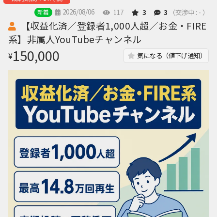
2026/08/06
117
3
3
（交渉中 : - ）
新着
【収益化済／登録者1,000人超／お金・FIRE
系】非属人YouTubeチャンネル
150,000
¥
気になる（値下げ通知）