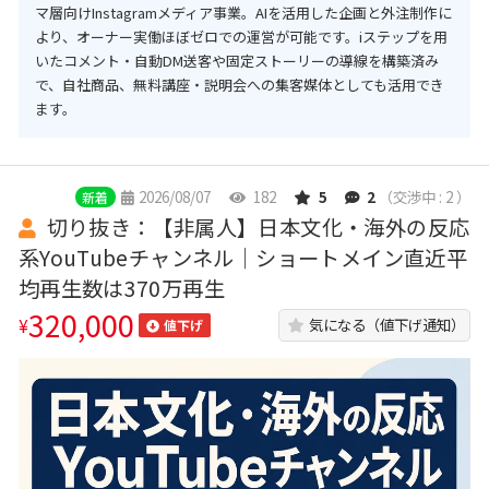
マ層向けInstagramメディア事業。AIを活用した企画と外注制作に
より、オーナー実働ほぼゼロでの運営が可能です。iステップを用
いたコメント・自動DM送客や固定ストーリーの導線を構築済み
で、自社商品、無料講座・説明会への集客媒体としても活用でき
ます。
2026/08/07
182
5
2
（交渉中 : 2 ）
新着
切り抜き：【非属人】日本文化・海外の反応
系YouTubeチャンネル｜ショートメイン直近平
均再生数は370万再生
320,000
¥
気になる（値下げ通知）
値下げ