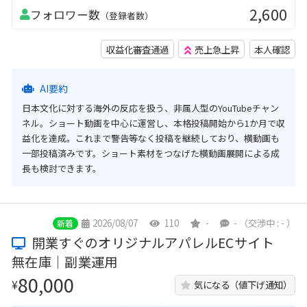
2,600
フォロワー数
（登録者数）
収益化審査通過
売上急上昇
本人確認
AI要約
日本文化に対する海外の反応を扱う、非属人型のYouTubeチャン
ネル。ショート動画を中心に運営し、本格投稿開始から1か月で収
益化を達成。これまで警告等なく投稿を継続しており、横動画も
一部投稿済みです。ショート素材をつなげた横動画展開による成
長も検討できます。
2026/08/07
110
-
-
（交渉中 : - ）
新着
開業すぐのオリジナルアパレルECサイト
無在庫｜副業運用
80,000
¥
気になる（値下げ通知）