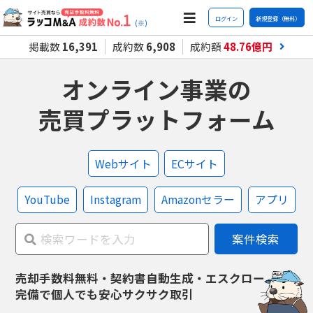
ログイン
新規登録（無料）
(※)
掲載数
16,391
成約数
6,908
成約額
48.76
億円
オンライン事業の
売買プラットフォーム
Webサイト
ECサイト
YouTube
Instagram
Amazonセラー
アプリ
案件検索
売却手数料無料・契約書自動生成・エスクロー
完備で
個人でも安心サクサク取引