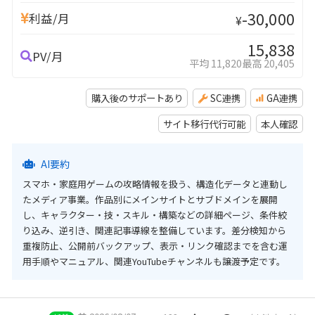
-30,000
利益/月
¥
15,838
PV/月
平均 11,820
最高 20,405
購入後のサポートあり
SC連携
GA連携
サイト移行代行可能
本人確認
AI要約
スマホ・家庭用ゲームの攻略情報を扱う、構造化データと連動し
たメディア事業。作品別にメインサイトとサブドメインを展開
し、キャラクター・技・スキル・構築などの詳細ページ、条件絞
り込み、逆引き、関連記事導線を整備しています。差分検知から
重複防止、公開前バックアップ、表示・リンク確認までを含む運
用手順やマニュアル、関連YouTubeチャンネルも譲渡予定です。