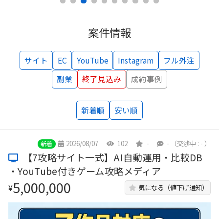
案件情報
サイト
EC
YouTube
Instagram
フル外注
副業
終了見込み
成約事例
新着順
安い順
2026/08/07
102
-
-
（交渉中 : - ）
新着
【7攻略サイト一式】AI自動運用・比較DB
・YouTube付きゲーム攻略メディア
5,000,000
¥
気になる（値下げ通知）