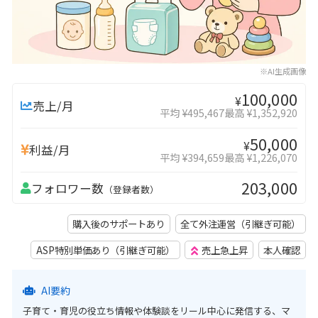
※AI生成画像
100,000
¥
売上/月
平均 ¥495,467
最高 ¥1,352,920
50,000
¥
利益/月
平均 ¥394,659
最高 ¥1,226,070
203,000
フォロワー数
（登録者数）
購入後のサポートあり
全て外注運営（引継ぎ可能）
ASP特別単価あり（引継ぎ可能）
売上急上昇
本人確認
AI要約
子育て・育児の役立ち情報や体験談をリール中心に発信する、マ