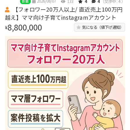
2026/08/07
133
4
4
（交渉中 : 4 ）
新着
【フォロワー20万人以上/ 直近売上100万円
越え】ママ向け子育てinstagramアカウント
8,800,000
¥
気になる（値下げ通知）