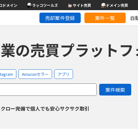
コドメイン
ラッコツールズ
サイト売買
ドメイン売買
売却案件登録
案件一覧
自
事業の
売買プラットフ
stagram
Amazonセラー
アプリ
案件検索
スクロー
完備で
個人でも安心サクサク取引