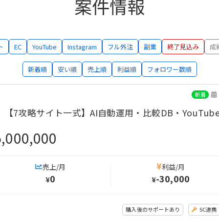
案件情報
ト
EC
YouTube
Instagram
フル外注
副業
終了見込み
成
新着順
安い順
売上順
利益順
フォロワー数順
新着
【7攻略サイト一式】AI自動運用・比較DB・YouTu
5,000,000
売上/月
利益/月
0
-30,000
¥
¥
購入後のサポートあり
SC連携