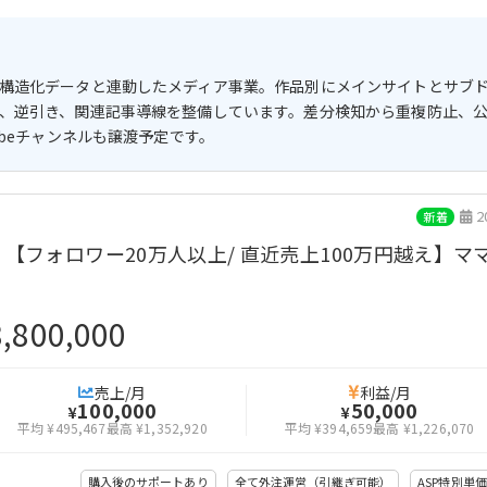
構造化データと連動したメディア事業。作品別にメインサイトとサブ
、逆引き、関連記事導線を整備しています。差分検知から重複防止、
ubeチャンネルも譲渡予定です。
2
新着
【フォロワー20万人以上/ 直近売上100万円越え】ママ向
8,800,000
売上/月
利益/月
100,000
50,000
¥
¥
平均 ¥495,467
最高 ¥1,352,920
平均 ¥394,659
最高 ¥1,226,070
購入後のサポートあり
全て外注運営（引継ぎ可能）
ASP特別単