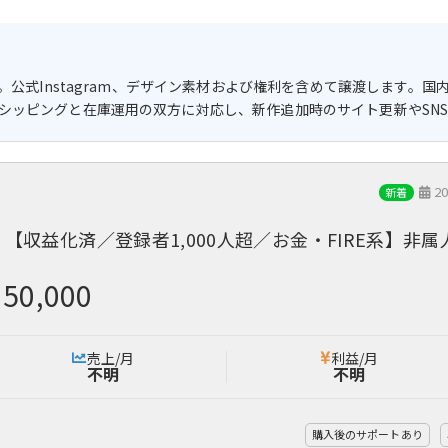
業。公式Instagram、デザイン素材および権利を含めて譲渡します。
シッピングと在庫運用の双方に対応し、新作追加時のサイト更新やSN
20
新着
【収益化済／登録者1,000人超／お金・FIRE系】非属人
150,000
売上/月
利益/月
不明
不明
購入後のサポートあり