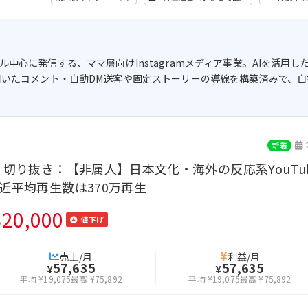
中心に発信する、ママ層向けInstagramメディア事業。AIを活用
用いたコメント・自動DM送客や固定ストーリーの導線を構築済みで、
新着
切り抜き：【非属人】日本文化・海外の反応系YouT
近平均再生数は370万再生
320,000
値下げ
売上/月
利益/月
57,635
57,635
¥
¥
平均 ¥19,075
最高 ¥75,892
平均 ¥19,075
最高 ¥75,892