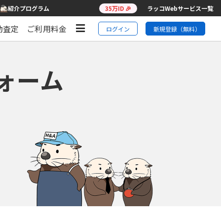
紹介プログラム
35万ID 🎉
ラッコWebサービス一覧
動査定
ご利用料金
ログイン
新規登録（無料）
ォーム