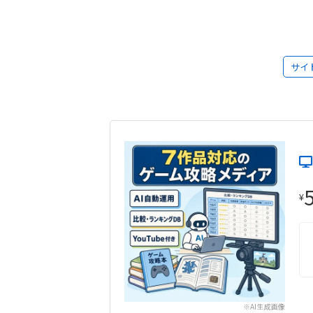
サイ
¥
※AI生成画像