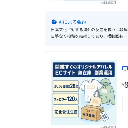
※AI生成画像
AIによる要約
日本文化に対する海外の反応を扱う、非属人
告等なく投稿を継続しており、横動画も一
¥
※AI生成画像