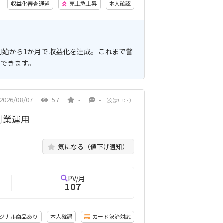
収益化審査通過
売上急上昇
本人確認
開始から1か月で収益化を達成。これまで警
討できます。
2026/08/07
57
-
-
（交渉中 : - ）
副業運用
気になる（値下げ通知）
PV/月
107
ジナル商品あり
本人確認
カード決済対応