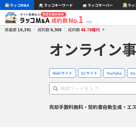
ラッコM&A
ラッコキーワード
ラッコサーバー
ラッ
(※)
掲載数
16,391
成約数
6,908
成約額
48.76
億円
オンライン
Webサイト
ECサイト
YouTube
In
売却手数料無料・契約書自動生成・エ