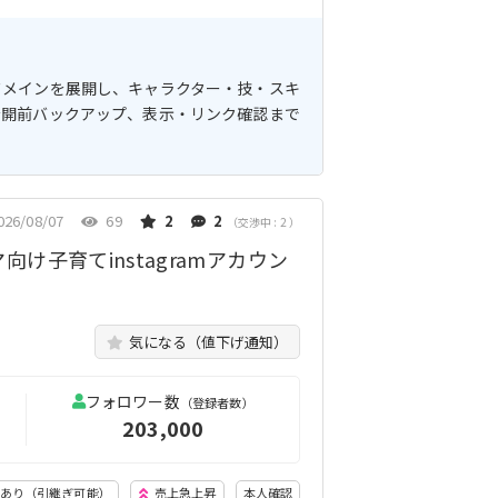
ドメインを展開し、キャラクター・技・スキ
公開前バックアップ、表示・リンク確認まで
026/08/07
69
2
2
（交渉中 : 2 ）
け子育てinstagramアカウン
気になる（値下げ通知）
フォロワー数
（登録者数）
203,000
価あり（引継ぎ可能）
売上急上昇
本人確認