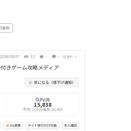
約事例
2026/08/07
52
-
-
（交渉中 : - ）
be付きゲーム攻略メディア
気になる（値下げ通知）
PV/月
15,838
平均 11,820
最高 20,405
GA連携
サイト移行代行可能
本人確認