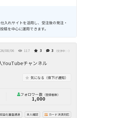
国内仕入れサイトを活用し、受注後の発注・
S投稿を中心に運用できます。
26/08/06
117
3
3
（交渉中 : - ）
YouTubeチャンネル
気になる（値下げ通知）
フォロワー数
（登録者数）
1,000
収益化審査通過
本人確認
カード決済対応