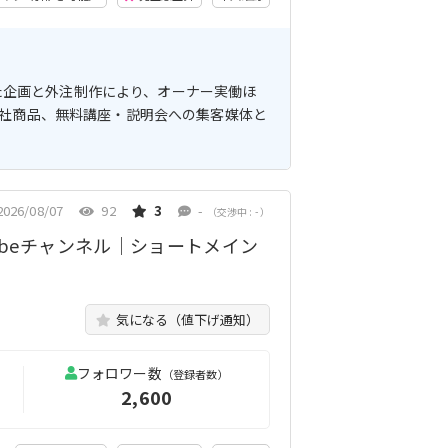
した企画と外注制作により、オーナー実働ほ
自社商品、無料講座・説明会への集客媒体と
2026/08/07
92
3
-
（交渉中 : - ）
ubeチャンネル｜ショートメイン
気になる（値下げ通知）
フォロワー数
（登録者数）
2,600