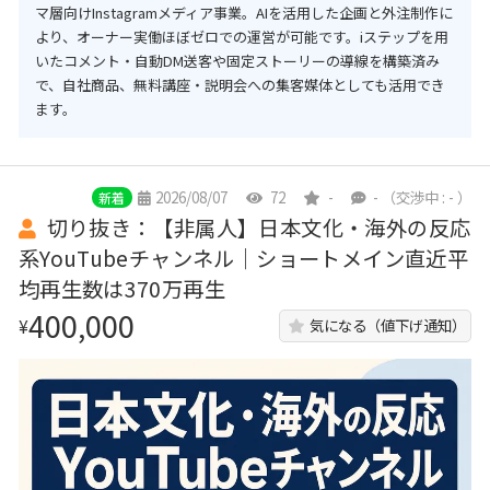
マ層向けInstagramメディア事業。AIを活用した企画と外注制作に
より、オーナー実働ほぼゼロでの運営が可能です。iステップを用
いたコメント・自動DM送客や固定ストーリーの導線を構築済み
で、自社商品、無料講座・説明会への集客媒体としても活用でき
ます。
2026/08/07
72
-
-
（交渉中 : - ）
新着
切り抜き：【非属人】日本文化・海外の反応
系YouTubeチャンネル｜ショートメイン直近平
均再生数は370万再生
400,000
¥
気になる（値下げ通知）