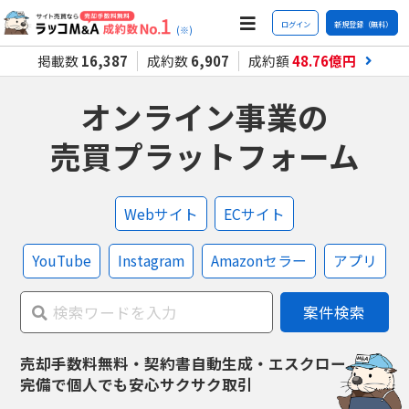
ログイン
新規登録（無料）
(※)
掲載数
16,387
成約数
6,907
成約額
48.76
億円
オンライン事業の
売買プラットフォーム
Webサイト
ECサイト
YouTube
Instagram
Amazonセラー
アプリ
案件検索
売却手数料無料・契約書自動生成・エスクロー
完備で
個人でも安心サクサク取引