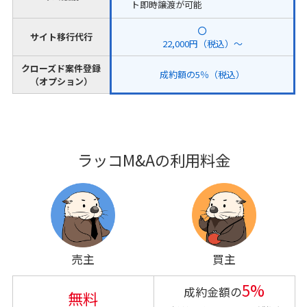
ト即時譲渡が可能
サイト移行代行
22,000円（税込）～
クローズド案件登録
成約額の5％（税込）
（オプション）
ラッコM&Aの利用料金
売主
買主
5%
成約金額の
無料