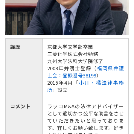
経歴
京都大学文学部卒業
三菱化学株式会社勤務
九州大学法科大学院修了
2008年弁護士登録（
福岡県弁護
士会：登録番号38199
）
2015年4月「
小川・橘法律事務
所
」設立
コメント
ラッコM&Aの法律アドバイザー
として適切かつ公平な助言をさせ
ていただきたいと思っておりま
す。宜しくお願い致します。好き