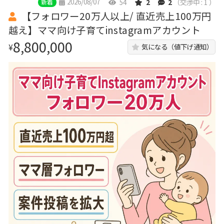
2026/08/07
54
2
2
（交渉中 : 1 ）
新着
【フォロワー20万人以上/ 直近売上100万円
越え】ママ向け子育てinstagramアカウント
8,800,000
¥
気になる（値下げ通知）