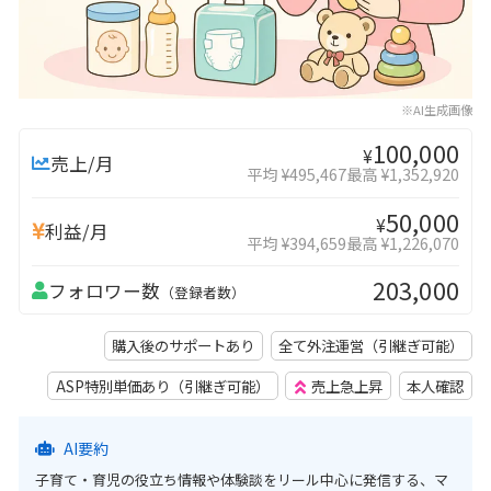
※AI生成画像
100,000
¥
売上/月
平均 ¥495,467
最高 ¥1,352,920
50,000
¥
利益/月
平均 ¥394,659
最高 ¥1,226,070
203,000
フォロワー数
（登録者数）
購入後のサポートあり
全て外注運営（引継ぎ可能）
ASP特別単価あり（引継ぎ可能）
売上急上昇
本人確認
AI要約
子育て・育児の役立ち情報や体験談をリール中心に発信する、マ