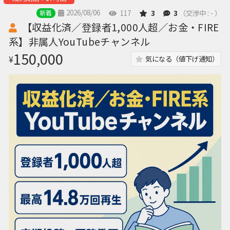
2026/08/06
117
3
3
（交渉中 : - ）
新着
【収益化済／登録者1,000人超／お金・FIRE
系】非属人YouTubeチャンネル
150,000
¥
気になる（値下げ通知）