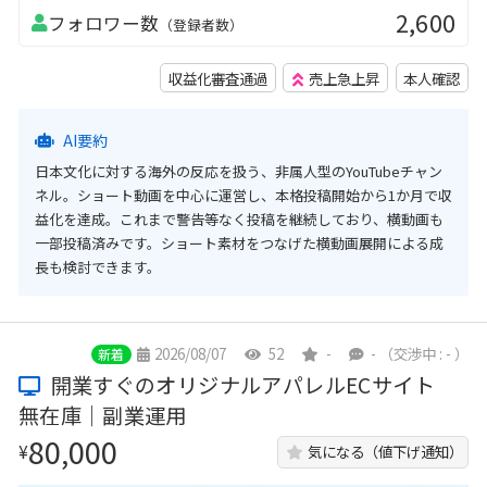
2,600
フォロワー数
（登録者数）
収益化審査通過
売上急上昇
本人確認
AI要約
日本文化に対する海外の反応を扱う、非属人型のYouTubeチャン
ネル。ショート動画を中心に運営し、本格投稿開始から1か月で収
益化を達成。これまで警告等なく投稿を継続しており、横動画も
一部投稿済みです。ショート素材をつなげた横動画展開による成
長も検討できます。
2026/08/07
52
-
-
（交渉中 : - ）
新着
開業すぐのオリジナルアパレルECサイト
無在庫｜副業運用
80,000
¥
気になる（値下げ通知）