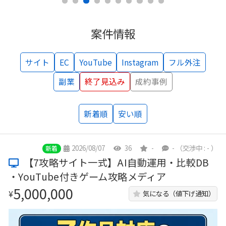
案件情報
サイト
EC
YouTube
Instagram
フル外注
副業
終了見込み
成約事例
新着順
安い順
2026/08/07
36
-
-
（交渉中 : - ）
新着
【7攻略サイト一式】AI自動運用・比較DB
・YouTube付きゲーム攻略メディア
5,000,000
¥
気になる（値下げ通知）