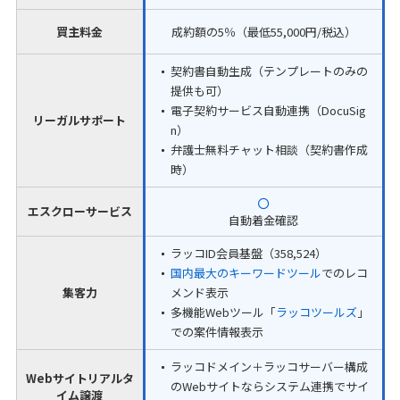
買主料金
成約額の5％（最低55,000円/税込）
契約書自動生成（テンプレートのみの
提供も可）
電子契約サービス自動連携（DocuSig
リーガルサポート
n）
弁護士無料チャット相談（契約書作成
時）
エスクローサービス
自動着金確認
ラッコID会員基盤（358,524）
国内最大のキーワードツール
でのレコ
集客力
メンド表示
多機能Webツール「
ラッコツールズ
」
での案件情報表示
ラッコドメイン＋ラッコサーバー構成
Webサイトリアルタ
のWebサイトならシステム連携でサイ
イム譲渡