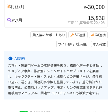
-30,000
利益/月
¥
15,838
PV/月
平均 11,820
最高 20,405
購入後のサポートあり
SC連携
GA連携
サイト移行代行可能
本人確認
AI要約
スマホ・家庭用ゲームの攻略情報を扱う、構造化データと連動し
たメディア事業。作品別にメインサイトとサブドメインを展開
し、キャラクター・技・スキル・構築などの詳細ページ、条件絞
り込み、逆引き、関連記事導線を整備しています。差分検知から
重複防止、公開前バックアップ、表示・リンク確認までを含む運
用手順やマニュアル、関連YouTubeチャンネルも譲渡予定です。