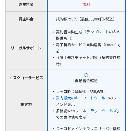
売主料金
無料
買主料金
成約額の5％（最低55,000円/税込）
契約書自動生成（テンプレートのみの
提供も可）
電子契約サービス自動連携（DocuSig
リーガルサポート
n）
弁護士無料チャット相談（契約書作成
時）
エスクローサービス
自動着金確認
ラッコID会員基盤（358,685）
国内最大のキーワードツール
でのレコ
集客力
メンド表示
多機能Webツール「
ラッコツールズ
」
での案件情報表示
ラッコドメイン＋ラッコサーバー構成