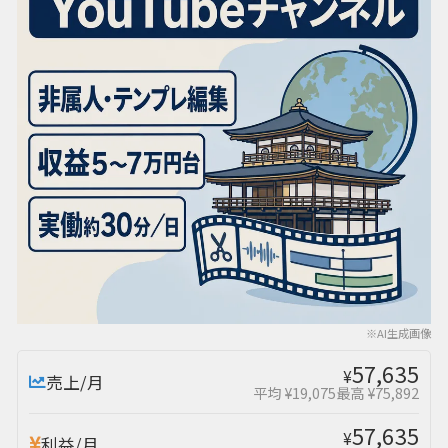
※AI生成画像
57,635
¥
売上/月
平均 ¥19,075
最高 ¥75,892
57,635
¥
利益/月