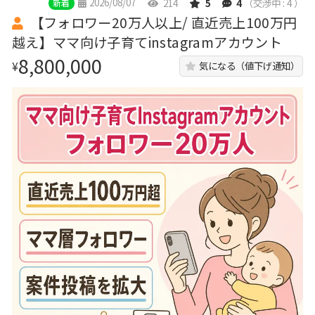
2026/08/07
214
5
4
（交渉中 : 4 ）
新着
【フォロワー20万人以上/ 直近売上100万円
越え】ママ向け子育てinstagramアカウント
8,800,000
¥
気になる（値下げ通知）