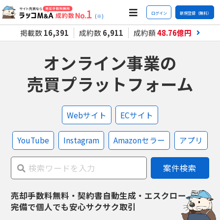
ログイン
新規登録（無料）
(※)
掲載数
16,391
成約数
6,911
成約額
48.76
億円
オンライン事業の
売買プラットフォーム
Webサイト
ECサイト
YouTube
Instagram
Amazonセラー
アプリ
案件検索
売却手数料無料・契約書自動生成・エスクロー
完備で
個人でも安心サクサク取引