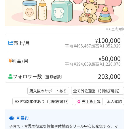
※AI生成画像
100,000
¥
売上/月
平均 ¥495,467
最高 ¥1,352,920
50,000
¥
利益/月
平均 ¥394,659
最高 ¥1,226,070
203,000
フォロワー数
（登録者数）
購入後のサポートあり
全て外注運営（引継ぎ可能）
ASP特別単価あり（引継ぎ可能）
売上急上昇
本人確認
AI要約
子育て・育児の役立ち情報や体験談をリール中心に発信する、マ