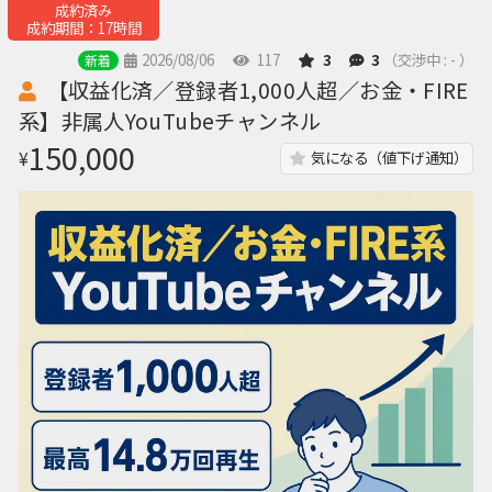
成約済み
成約期間：17時間
2026/08/06
117
3
3
（交渉中 : - ）
新着
【収益化済／登録者1,000人超／お金・FIRE
系】非属人YouTubeチャンネル
150,000
¥
気になる（値下げ通知）