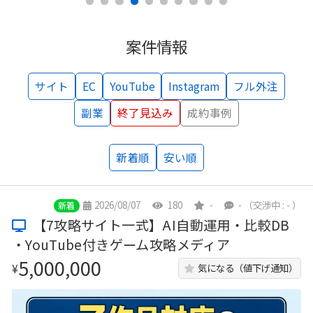
案件情報
サイト
EC
YouTube
Instagram
フル外注
副業
終了見込み
成約事例
新着順
安い順
2026/08/07
180
-
-
（交渉中 : - ）
新着
【7攻略サイト一式】AI自動運用・比較DB
・YouTube付きゲーム攻略メディア
5,000,000
¥
気になる（値下げ通知）