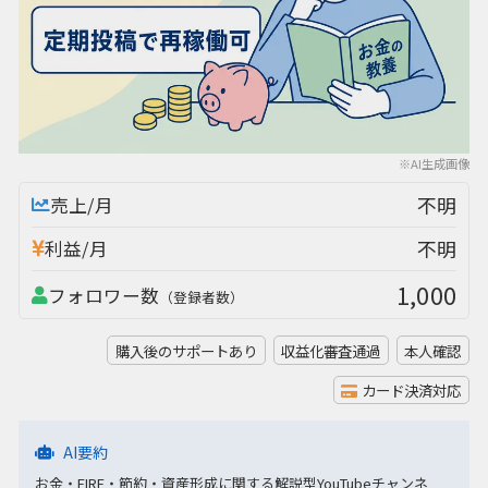
※AI生成画像
不明
売上/月
不明
利益/月
1,000
フォロワー数
（登録者数）
購入後のサポートあり
収益化審査通過
本人確認
カード決済対応
AI要約
お金・FIRE・節約・資産形成に関する解説型YouTubeチャンネ