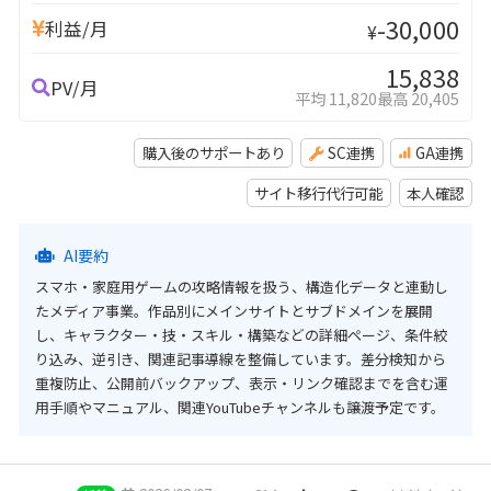
-30,000
利益/月
¥
15,838
PV/月
平均 11,820
最高 20,405
購入後のサポートあり
SC連携
GA連携
サイト移行代行可能
本人確認
AI要約
スマホ・家庭用ゲームの攻略情報を扱う、構造化データと連動し
たメディア事業。作品別にメインサイトとサブドメインを展開
し、キャラクター・技・スキル・構築などの詳細ページ、条件絞
り込み、逆引き、関連記事導線を整備しています。差分検知から
重複防止、公開前バックアップ、表示・リンク確認までを含む運
用手順やマニュアル、関連YouTubeチャンネルも譲渡予定です。