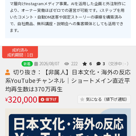
マ層向けInstagramメディア事業。AIを活用した企画と外注制作に
より、オーナー実働ほぼゼロでの運営が可能です。iステップを用
いたコメント・自動DM送客や固定ストーリーの導線を構築済み
で、自社商品、無料講座・説明会への集客媒体としても活用でき
ます。
成約済み
成約期間：1日
2026/08/07
222
6
3
（交渉中 : - ）
新着
切り抜き：【非属人】日本文化・海外の反応
系YouTubeチャンネル｜ショートメイン直近平
均再生数は370万再生
320,000
¥
気になる（値下げ通知）
値下げ