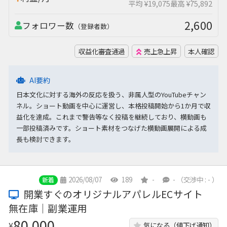
平均 ¥19,075
最高 ¥75,892
2,600
フォロワー数
（登録者数）
収益化審査通過
売上急上昇
本人確認
AI要約
日本文化に対する海外の反応を扱う、非属人型のYouTubeチャン
ネル。ショート動画を中心に運営し、本格投稿開始から1か月で収
益化を達成。これまで警告等なく投稿を継続しており、横動画も
一部投稿済みです。ショート素材をつなげた横動画展開による成
長も検討できます。
2026/08/07
189
-
-
（交渉中 : - ）
新着
開業すぐのオリジナルアパレルECサイト
無在庫｜副業運用
80,000
¥
気になる（値下げ通知）